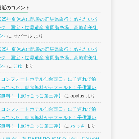
最近のコメント
2025年夏休みに酷暑の群馬県旅行！めんたいパ
ーク、国宝・世界遺産 富岡製糸場、高崎市美術
館へ
に
オパール
より
2025年夏休みに酷暑の群馬県旅行！めんたいパ
ーク、国宝・世界遺産 富岡製糸場、高崎市美術
館へ
に
こゆ
より
「コンフォートホテル仙台西口」に子連れで泊
まってみた。朝食無料がデフォルト！子供添い
寝無料！【旅行ごっこ第三弾】
に
opalus
より
「コンフォートホテル仙台西口」に子連れで泊
まってみた。朝食無料がデフォルト！子供添い
寝無料！【旅行ごっこ第三弾】
に
わっさ
より