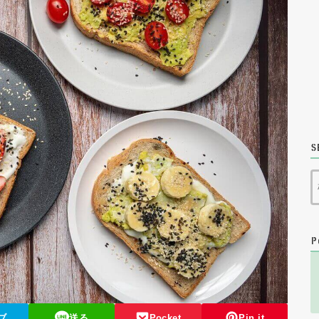
S
P
ブ
送る
Pocket
Pin it