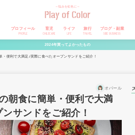
～悩みを虹色に～
Play of Color
プロフィール
育児
ライフ
旅行
ブログ・副業
PROFILE
CHILDCARE
LIFE
TRAVEL
SIDE BUSINESS
2024年買ってよかったもの
単・便利で大満足♪実際に食べたオープンサンドをご紹介！
オパール
の朝食に簡単・便利で大満
プンサンドをご紹介！