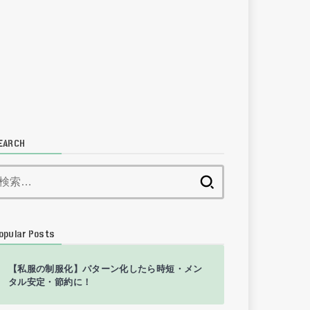
EARCH
検
索:
opular Posts
【私服の制服化】パターン化したら時短・メン
タル安定・節約に！