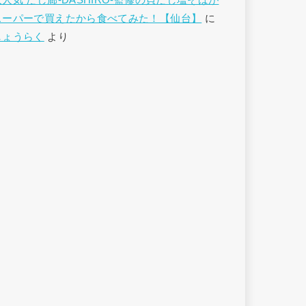
大人気 だし廊-DASHIRO-監修の貝だし塩そばが
スーパーで買えたから食べてみた！【仙台】
に
しょうらく
より