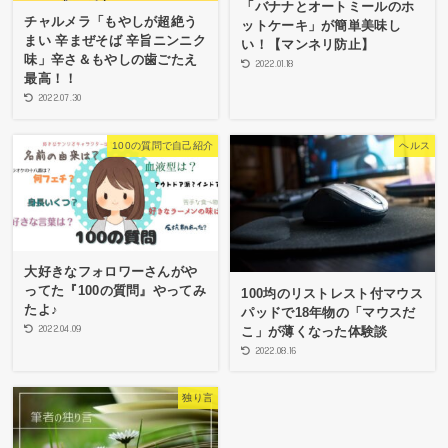
「バナナとオートミールのホ
チャルメラ「もやしが超絶う
ットケーキ」が簡単美味し
まい 辛まぜそば 辛旨ニンニク
い！【マンネリ防止】
味」辛さ＆もやしの歯ごたえ
2022.01.18
最高！！
2022.07.30
100の質問で自己紹介
ヘルス
大好きなフォロワーさんがや
ってた『100の質問』やってみ
100均のリストレスト付マウス
たよ♪
パッドで18年物の「マウスだ
2022.04.09
こ」が薄くなった体験談
2022.08.16
独り言