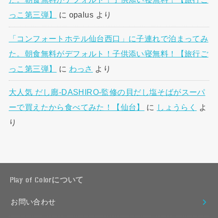
っこ第三弾】
に
opalus
より
「コンフォートホテル仙台西口」に子連れで泊まってみ
た。朝食無料がデフォルト！子供添い寝無料！【旅行ご
っこ第三弾】
に
わっさ
より
大人気 だし廊-DASHIRO-監修の貝だし塩そばがスーパ
ーで買えたから食べてみた！【仙台】
に
しょうらく
よ
り
Play of Colorについて
お問い合わせ