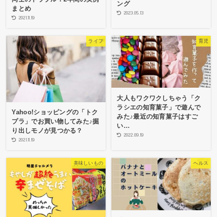
ング
まとめ
2023.05.13
2021.11.19
ライフ
育児
大人もワクワクしちゃう「ク
ラシエの知育菓子」で遊んで
Yahoo!ショッピングの「トク
みた♪最近の知育菓子はすご
プラ」でお買い物してみた♪掘
い…
り出しモノが見つかる？
2022.09.19
2021.11.19
美味しいもの
ヘルス