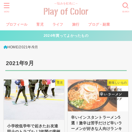
～悩みを虹色に～
Play of Color
MENU
SEARCH
プロフィール
育児
ライフ
旅行
ブログ・副業
2024年買ってよかったもの
HOME
2021年
9月
2021年9月
育児
美味しいもの
辛いインスタントラーメン5
選！激辛は苦手だけど辛いラ
小学校低学年で起きたお友達
ーメンが好きな人向けランキ
同士のトラブル！2年間の実例