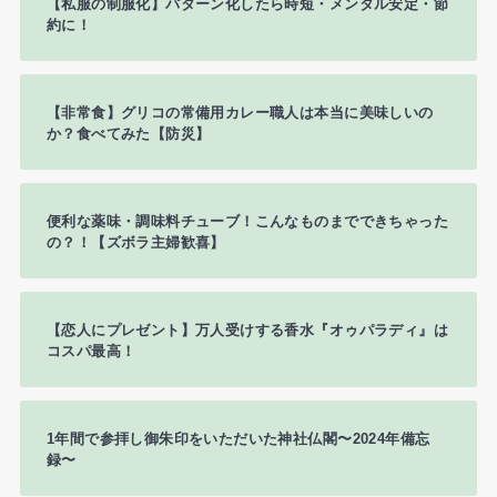
【私服の制服化】パターン化したら時短・メンタル安定・節
約に！
【非常食】グリコの常備用カレー職人は本当に美味しいの
か？食べてみた【防災】
便利な薬味・調味料チューブ！こんなものまでできちゃった
の？！【ズボラ主婦歓喜】
【恋人にプレゼント】万人受けする香水『オゥパラディ』は
コスパ最高！
1年間で参拝し御朱印をいただいた神社仏閣〜2024年備忘
録〜