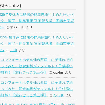
最近のコメント
2025年夏休みに酷暑の群馬県旅行！めんたいパ
ーク、国宝・世界遺産 富岡製糸場、高崎市美術
館へ
に
オパール
より
2025年夏休みに酷暑の群馬県旅行！めんたいパ
ーク、国宝・世界遺産 富岡製糸場、高崎市美術
館へ
に
こゆ
より
「コンフォートホテル仙台西口」に子連れで泊
まってみた。朝食無料がデフォルト！子供添い
寝無料！【旅行ごっこ第三弾】
に
opalus
より
「コンフォートホテル仙台西口」に子連れで泊
まってみた。朝食無料がデフォルト！子供添い
寝無料！【旅行ごっこ第三弾】
に
わっさ
より