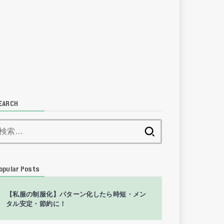
EARCH
検
索:
opular Posts
【私服の制服化】パターン化したら時短・メン
タル安定・節約に！