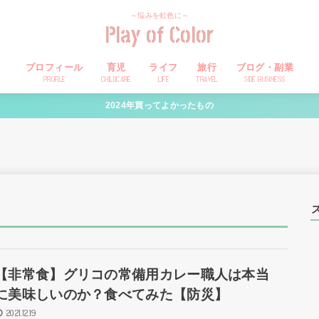
～悩みを虹色に～
Play of Color
プロフィール
育児
ライフ
旅行
ブログ・副業
PROFILE
CHILDCARE
LIFE
TRAVEL
SIDE BUSINESS
2024年買ってよかったもの
【非常食】グリコの常備用カレー職人は本当
に美味しいのか？食べてみた【防災】
2021.12.19