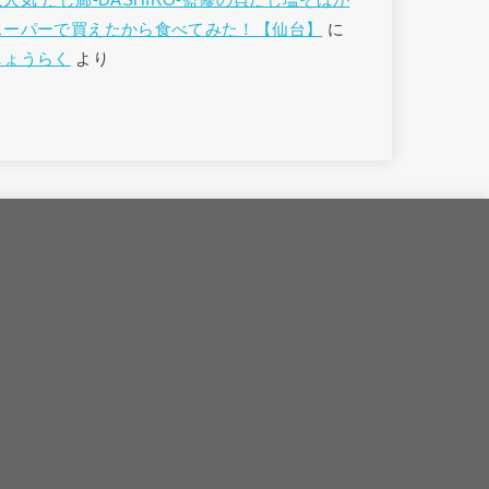
大人気 だし廊-DASHIRO-監修の貝だし塩そばが
スーパーで買えたから食べてみた！【仙台】
に
しょうらく
より