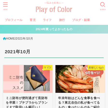
～悩みを虹色に～
Play of Color
MENU
SEARCH
プロフィール
育児
ライフ
旅行
ブログ・副業
2024年買ってよかったもの
HOME
2021年
10月
2021年10月
ライフ
美味しいもの
ミニ財布が便利過ぎて長財布
年末年始はどんな食事を食べ
を卒業！プチプラからブラン
る？東北在住の私が食べてる
ドまで取扱いも幅広い！
もの・食べたいものをご紹介