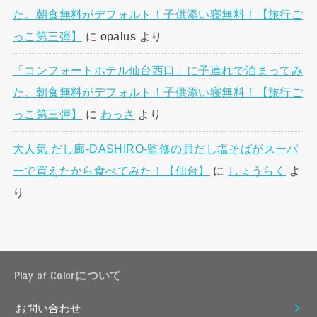
た。朝食無料がデフォルト！子供添い寝無料！【旅行ご
っこ第三弾】
に
opalus
より
「コンフォートホテル仙台西口」に子連れで泊まってみ
た。朝食無料がデフォルト！子供添い寝無料！【旅行ご
っこ第三弾】
に
わっさ
より
大人気 だし廊-DASHIRO-監修の貝だし塩そばがスーパ
ーで買えたから食べてみた！【仙台】
に
しょうらく
よ
り
Play of Colorについて
お問い合わせ