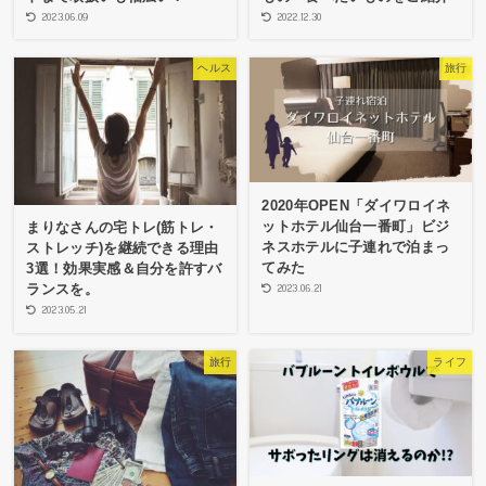
2023.06.09
2022.12.30
ヘルス
旅行
2020年OPEN「ダイワロイネ
ットホテル仙台一番町」ビジ
まりなさんの宅トレ(筋トレ・
ネスホテルに子連れで泊まっ
ストレッチ)を継続できる理由
てみた
3選！効果実感＆自分を許すバ
ランスを。
2023.06.21
2023.05.21
旅行
ライフ