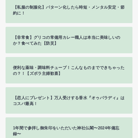
【私服の制服化】パターン化したら時短・メンタル安定・節
約に！
【非常食】グリコの常備用カレー職人は本当に美味しいの
か？食べてみた【防災】
便利な薬味・調味料チューブ！こんなものまでできちゃった
の？！【ズボラ主婦歓喜】
【恋人にプレゼント】万人受けする香水『オゥパラディ』は
コスパ最高！
1年間で参拝し御朱印をいただいた神社仏閣〜2024年備忘
録〜