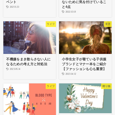
ベント
ないために気を付けているこ
と4点
2021.11.23
2022.03.01
ライフ
育児
不機嫌をまき散らさない人に
小学生女子が着ている子供服
なるための考え方と対処法
ブランドとマナー本をご紹介
【ファッションも心も重要】
2023.05.14
2023.04.12
ライフ
贈り物