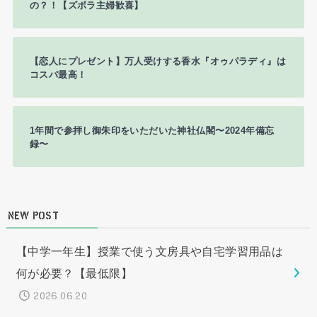
の？！【ズボラ主婦歓喜】
【恋人にプレゼント】万人受けする香水『オゥパラディ』は
コスパ最高！
1年間で参拝し御朱印をいただいた神社仏閣〜2024年備忘
録〜
NEW POST
【中学一年生】授業で使う文房具や自宅学習用品は
何が必要？【最低限】
2026.06.20