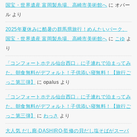
国宝・世界遺産 富岡製糸場、高崎市美術館へ
に
オパー
ル
より
2025年夏休みに酷暑の群馬県旅行！めんたいパーク、
国宝・世界遺産 富岡製糸場、高崎市美術館へ
に
こゆ
よ
り
「コンフォートホテル仙台西口」に子連れで泊まってみ
た。朝食無料がデフォルト！子供添い寝無料！【旅行ご
っこ第三弾】
に
opalus
より
「コンフォートホテル仙台西口」に子連れで泊まってみ
た。朝食無料がデフォルト！子供添い寝無料！【旅行ご
っこ第三弾】
に
わっさ
より
大人気 だし廊-DASHIRO-監修の貝だし塩そばがスーパ