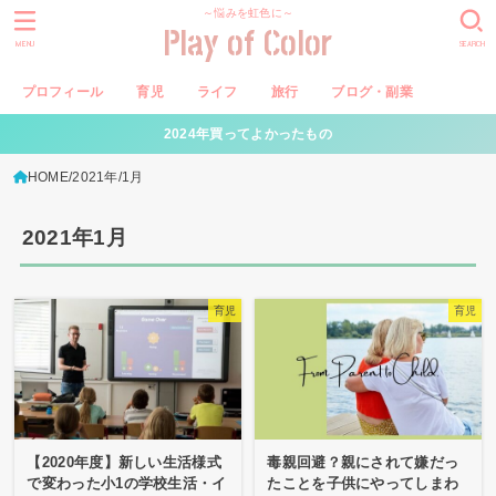
～悩みを虹色に～
Play of Color
MENU
SEARCH
プロフィール
育児
ライフ
旅行
ブログ・副業
2024年買ってよかったもの
HOME
2021年
1月
2021年1月
育児
育児
【2020年度】新しい生活様式
毒親回避？親にされて嫌だっ
で変わった小1の学校生活・イ
たことを子供にやってしまわ