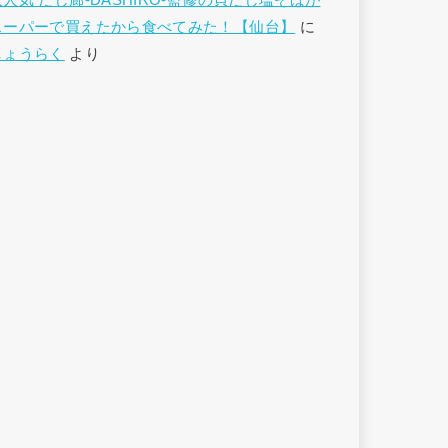
大人気 だし廊-DASHIRO-監修の貝だし塩そばが
スーパーで買えたから食べてみた！【仙台】
に
しょうらく
より