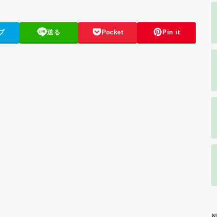
ブ
送る
Pocket
Pin it
N