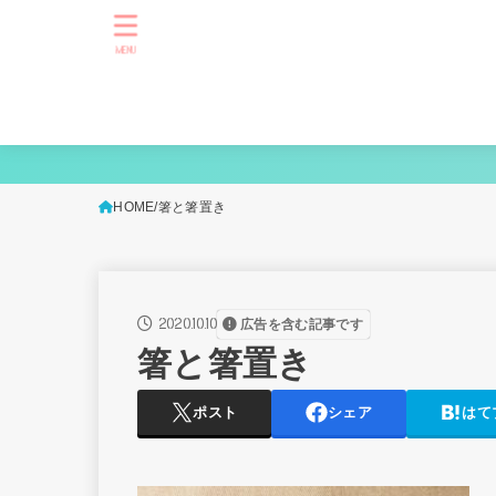
MENU
HOME
箸と箸置き
2020.10.10
広告を含む記事です
箸と箸置き
ポスト
シェア
はて