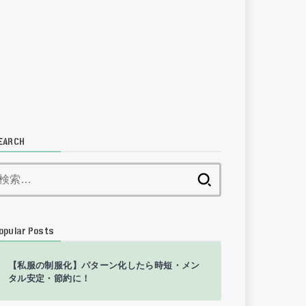
EARCH
検
索:
opular Posts
【私服の制服化】パターン化したら時短・メン
タル安定・節約に！