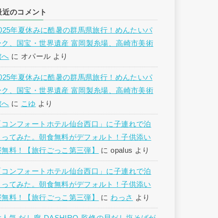
最近のコメント
2025年夏休みに酷暑の群馬県旅行！めんたいパ
ーク、国宝・世界遺産 富岡製糸場、高崎市美術
館へ
に
オパール
より
2025年夏休みに酷暑の群馬県旅行！めんたいパ
ーク、国宝・世界遺産 富岡製糸場、高崎市美術
館へ
に
こゆ
より
「コンフォートホテル仙台西口」に子連れで泊
まってみた。朝食無料がデフォルト！子供添い
寝無料！【旅行ごっこ第三弾】
に
opalus
より
「コンフォートホテル仙台西口」に子連れで泊
まってみた。朝食無料がデフォルト！子供添い
寝無料！【旅行ごっこ第三弾】
に
わっさ
より