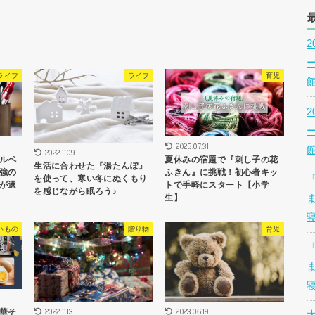
ライフ
ライフ
育児
2025.07.31
2022.11.09
ルペ
夏休みの宿題で『刺し子の花
生活に合わせた『湯たんぽ』
強の
ふきん』に挑戦！初心者キッ
を使って、寒い冬にぬくもり
が選
トで手軽にスタート【小学
を感じながら眠ろう♪
生】
いもの
贈り物
育児
2022.11.13
2023.06.19
華そ