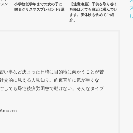
小学校低学年までの女の子に
【注意喚起】子供を取り巻く
ーメン
贈るクリスマスプレゼント8選
危険はとても身近に潜んでい
ます。実体験も含めてご紹
介。
習い事など決まった日時に目的地に向かうことが苦
社交的に見える人見知り。約束直前に気が重くな
ごしても帰宅後疲労困憊で動けない。そんなタイプ