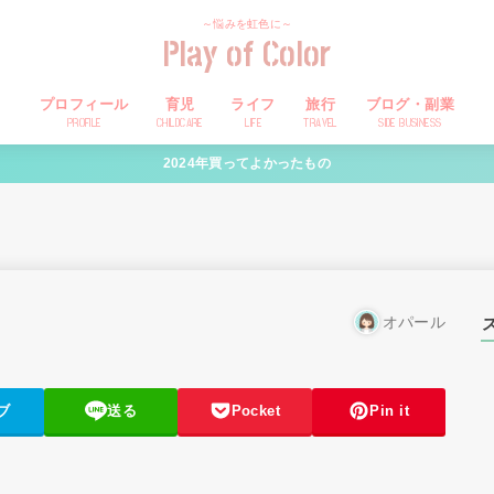
～悩みを虹色に～
Play of Color
プロフィール
育児
ライフ
旅行
ブログ・副業
PROFILE
CHILDCARE
LIFE
TRAVEL
SIDE BUSINESS
2024年買ってよかったもの
オパール
ブ
送る
Pocket
Pin it