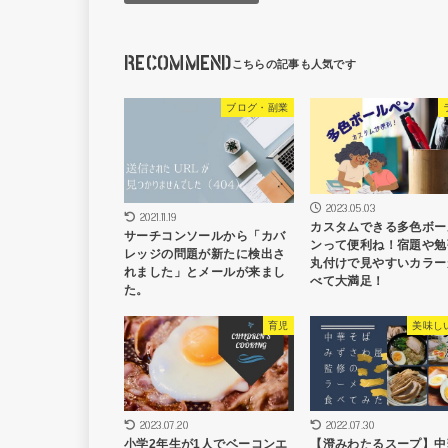
RECOMMEND
ブログ・副業
2023.05.03
2021.11.19
カスタムできる多色ボー
サーチコンソールから「カバ
ンって便利ね！宿題や勉
レッジの問題が新たに検出さ
丸付けで見やすいカラー
れました」とメールが来まし
べて大満足！
た。
育児
美味し
2023.07.20
2022.07.30
小学2年生が1人でベーコンエ
【澄みわたるスープ】中