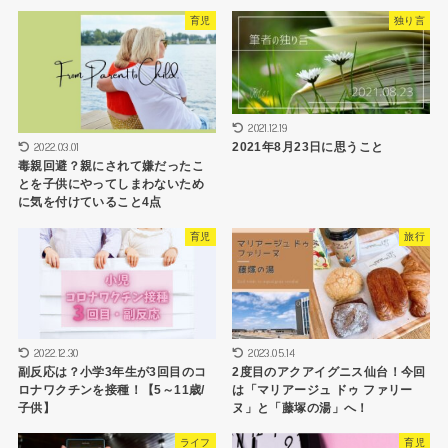
育児
独り言
2021.12.19
2022.03.01
2021年8月23日に思うこと
毒親回避？親にされて嫌だったこ
とを子供にやってしまわないため
に気を付けていること4点
育児
旅行
2022.12.30
2023.05.14
副反応は？小学3年生が3回目のコ
2度目のアクアイグニス仙台！今回
ロナワクチンを接種！【5～11歳/
は「マリアージュ ドゥ ファリー
子供】
ヌ」と「藤塚の湯」へ！
ライフ
育児