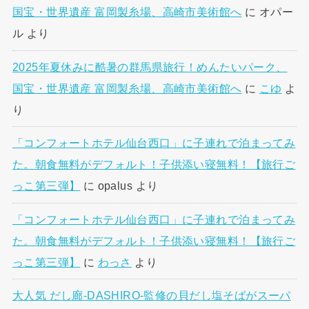
国宝・世界遺産 富岡製糸場、高崎市美術館へ
に
オパー
ル
より
2025年夏休みに酷暑の群馬県旅行！めんたいパーク、
国宝・世界遺産 富岡製糸場、高崎市美術館へ
に
こゆ
よ
り
「コンフォートホテル仙台西口」に子連れで泊まってみ
た。朝食無料がデフォルト！子供添い寝無料！【旅行ご
っこ第三弾】
に
opalus
より
「コンフォートホテル仙台西口」に子連れで泊まってみ
た。朝食無料がデフォルト！子供添い寝無料！【旅行ご
っこ第三弾】
に
わっさ
より
大人気 だし廊-DASHIRO-監修の貝だし塩そばがスーパ