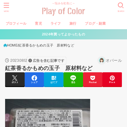
～悩みを虹色に～
Play of Color
MENU
SEARCH
プロフィール
育児
ライフ
旅行
ブログ・副業
2024年買ってよかったもの
HOME
紅茶香るかもめの玉子 原材料など
2023.08.12
オパール
広告を含む記事です
紅茶香るかもめの玉子 原材料など
ポスト
シェア
はてブ
送る
Pocket
Pin it