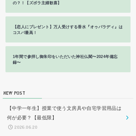
の？！【ズボラ主婦歓喜】
【恋人にプレゼント】万人受けする香水『オゥパラディ』は
コスパ最高！
1年間で参拝し御朱印をいただいた神社仏閣〜2024年備忘
録〜
NEW POST
【中学一年生】授業で使う文房具や自宅学習用品は
何が必要？【最低限】
2026.06.20