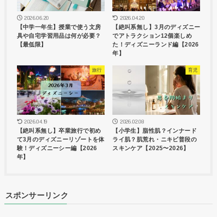
2026.06.20
2026.04.20
【中学一年生】授業で使う文房
【絶叫系無し】3月のディズニー
具や自宅学習用品は何が必要？
でアトラクション12個楽しめ
【最低限】
た！ディズニーランド編【2026
年】
旅行
育児
2026.04.19
2026.02.08
【絶叫系無し】卒業旅行で初め
【小学生】脂性肌？インナード
て3月のディズニーリゾートを体
ライ肌？肌荒れ・ニキビ普段の
験！ディズニーシー編【2026
スキンケア【2025〜2026】
年】
スポンサーリンク