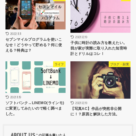
2022.11.11
2021.12.19
セブンマイルプログラムを使いこ
子供に時計の読み方を教えたい。
なせ！どうやって貯める？何に使
我が家が実際に取り入れた知育時
える？特典は？
計とドリルはコレ！
ライフ
ブログ・副業
2021.11.19
2021.12.19
ソフトバンク→LINEMO(ラインモ)
に変更してみたいので軽く調べま
【写真AC】作品が突然非公開
した。
に！？原因と解決した方法。
ABOUT US