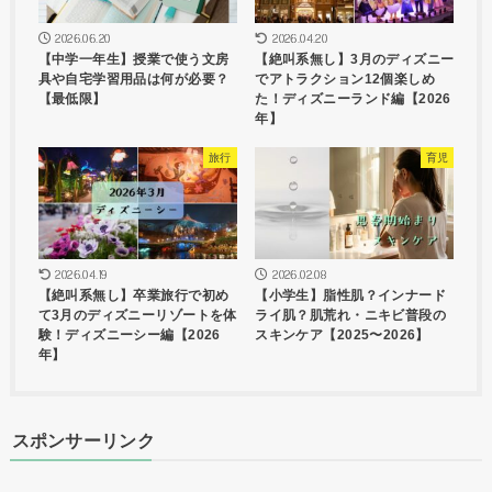
2026.06.20
2026.04.20
【中学一年生】授業で使う文房
【絶叫系無し】3月のディズニー
具や自宅学習用品は何が必要？
でアトラクション12個楽しめ
【最低限】
た！ディズニーランド編【2026
年】
旅行
育児
2026.04.19
2026.02.08
【絶叫系無し】卒業旅行で初め
【小学生】脂性肌？インナード
て3月のディズニーリゾートを体
ライ肌？肌荒れ・ニキビ普段の
験！ディズニーシー編【2026
スキンケア【2025〜2026】
年】
スポンサーリンク