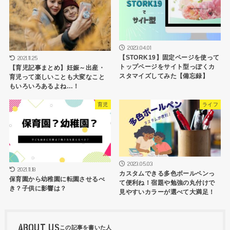
2023.04.01
【STORK19】固定ページを使って
2021.11.25
トップページをサイト型っぽくカ
【育児記事まとめ】妊娠～出産・
スタマイズしてみた【備忘録】
育児って楽しいことも大変なこと
もいろいろあるよね…！
育児
ライフ
2023.05.03
2021.11.18
カスタムできる多色ボールペンっ
保育園から幼稚園に転園させるべ
て便利ね！宿題や勉強の丸付けで
き？子供に影響は？
見やすいカラーが選べて大満足！
ABOUT US