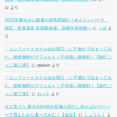
ル
より
2025年夏休みに酷暑の群馬県旅行！めんたいパーク、
国宝・世界遺産 富岡製糸場、高崎市美術館へ
に
こゆ
よ
り
「コンフォートホテル仙台西口」に子連れで泊まってみ
た。朝食無料がデフォルト！子供添い寝無料！【旅行ご
っこ第三弾】
に
opalus
より
「コンフォートホテル仙台西口」に子連れで泊まってみ
た。朝食無料がデフォルト！子供添い寝無料！【旅行ご
っこ第三弾】
に
わっさ
より
大人気 だし廊-DASHIRO-監修の貝だし塩そばがスーパ
ーで買えたから食べてみた！【仙台】
に
しょうらく
よ