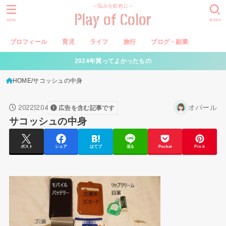
～悩みを虹色に～
Play of Color
MENU
SEARCH
プロフィール
育児
ライフ
旅行
ブログ・副業
2024年買ってよかったもの
HOME
サコッシュの中身
2022.12.04
オパール
広告を含む記事です
サコッシュの中身
ポスト
シェア
はてブ
送る
Pocket
Pin it