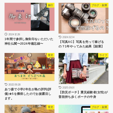
旅行
ブログ・副業
2024.12.28
2024.02.14
1年間で参拝し御朱印をいただいた
【写真AC】写真を売って稼げる
神社仏閣〜2024年備忘録〜
の？1年やってみた結果【副業】
育児
ライフ
2022.09.28
2025.09.01
あつ森で小学2年生が島の評判(評
【防災ポーチ】震災経験者(女性)が
価)★5を獲得したのでお披露目し
普段持ち歩くポーチの中身
ます。
育児
ブログ・副業