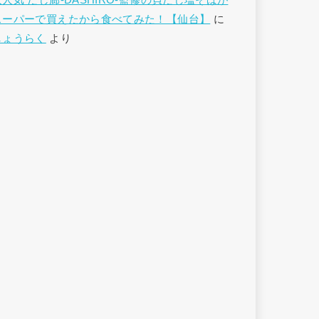
大人気 だし廊-DASHIRO-監修の貝だし塩そばが
スーパーで買えたから食べてみた！【仙台】
に
しょうらく
より