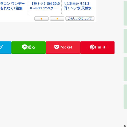
ブ
送る
Pocket
Pin it
N