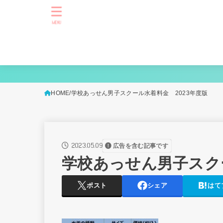
MENU
HOME
学校あっせん男子スクール水着料金 2023年度版
2023.05.09
広告を含む記事です
学校あっせん男子スクー
ポスト
シェア
はて