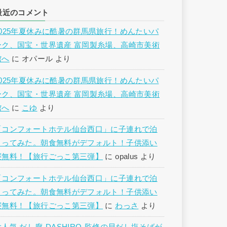
最近のコメント
2025年夏休みに酷暑の群馬県旅行！めんたいパ
ーク、国宝・世界遺産 富岡製糸場、高崎市美術
館へ
に
オパール
より
2025年夏休みに酷暑の群馬県旅行！めんたいパ
ーク、国宝・世界遺産 富岡製糸場、高崎市美術
館へ
に
こゆ
より
「コンフォートホテル仙台西口」に子連れで泊
まってみた。朝食無料がデフォルト！子供添い
寝無料！【旅行ごっこ第三弾】
に
opalus
より
「コンフォートホテル仙台西口」に子連れで泊
まってみた。朝食無料がデフォルト！子供添い
寝無料！【旅行ごっこ第三弾】
に
わっさ
より