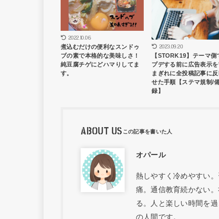
2022.10.06
2023.09.20
煮込むだけの便利なスンドゥ
【STORK19】テーマ側
ブの素で本格的な美味しさ！
プデする前に広告表示を
純豆腐チゲにどハマりしてま
まぎれに全投稿記事に反
す。
せた手順【ステマ規制/
録】
ABOUT US
オパール
熱しやすく冷めやすい。
痛。通信教育続かない。
る。人と楽しい時間を過
の人間です。