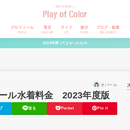
～悩みを虹色に～
Play of Color
プロフィール
育児
ライフ
旅行
ブログ・副業
PROFILE
CHILDCARE
LIFE
TRAVEL
SIDE BUSINESS
2024年買ってよかったもの
オパール
ル水着料金 2023年度版
ブ
送る
Pocket
Pin it