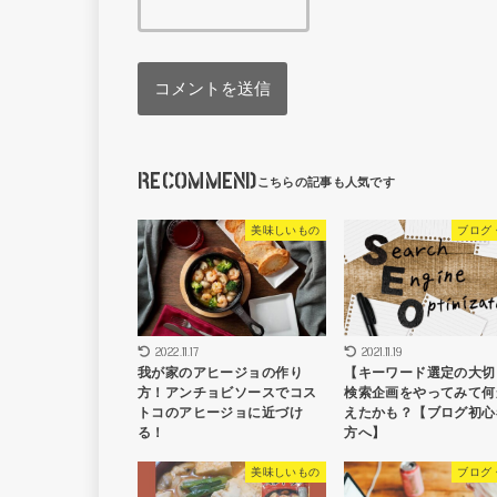
RECOMMEND
美味しいもの
ブログ
2022.11.17
2021.11.19
我が家のアヒージョの作り
【キーワード選定の大切
方！アンチョビソースでコス
検索企画をやってみて何
トコのアヒージョに近づけ
えたかも？【ブログ初心
る！
方へ】
美味しいもの
ブログ