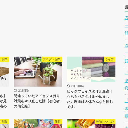
・副業
ブログ・副業
ライフ
2023.01.14
2021.11.18
ビッグフェイスタオル最高！
さ】
間違っていたアドセンス狩り
うちもバスタオルやめまし
か見
対策をやり直した話【初心者
た。理由は大体みんなと同じ
者の
の備忘録】
です。
・副業
旅行
美味しいもの