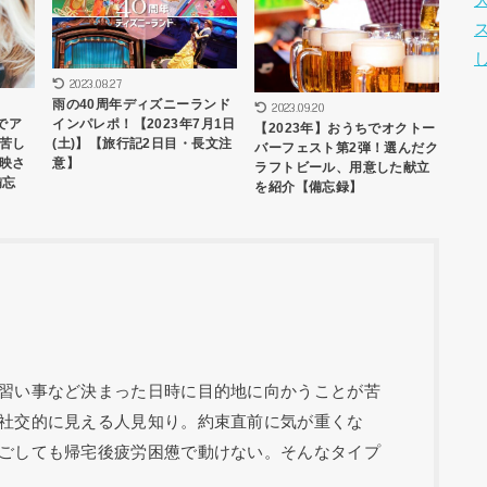
2023.08.27
雨の40周年ディズニーランド
2023.09.20
でア
インパレポ！【2023年7月1日
【2023年】おうちでオクトー
苦し
(土)】【旅行記2日目・長文注
バーフェスト第2弾！選んだク
映さ
意】
ラフトビール、用意した献立
備忘
を紹介【備忘録】
習い事など決まった日時に目的地に向かうことが苦
社交的に見える人見知り。約束直前に気が重くな
ごしても帰宅後疲労困憊で動けない。そんなタイプ