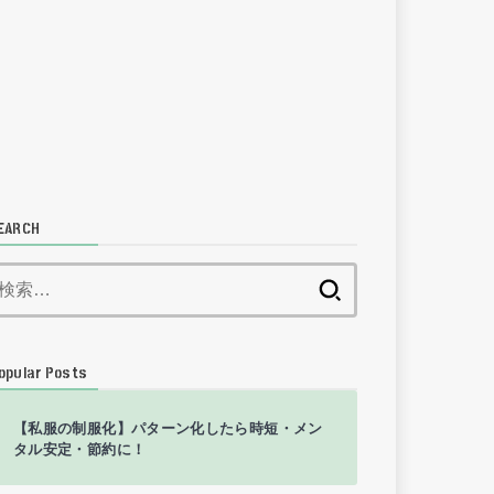
EARCH
検
索:
opular Posts
【私服の制服化】パターン化したら時短・メン
タル安定・節約に！