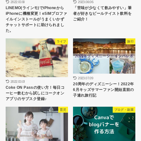
2022.03.18
2023.08.06
LINEMO(ラインモ)でiPhoneから
「苦味が少なくて飲みやすい」筆
iPhoneに機種変更！eSIMプロファ
者が好きなビールテイスト飲料を
イルインストールがうまくいかず
ご紹介！
チャットサポートに助けられまし
た。
ライフ
旅行
2023.07.09
2022.03.01
20周年のディズニーシー！2022年
Coke ON Passの使い方！毎日コ
6月キッズサマーファン開始直前の
ーヒー飲むから試しにコークオン
子連れ旅行記
アプリのサブスク登録♪
育児
ブログ・副業