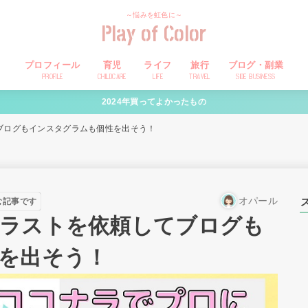
～悩みを虹色に～
Play of Color
プロフィール
育児
ライフ
旅行
ブログ・副業
PROFILE
CHILDCARE
LIFE
TRAVEL
SIDE BUSINESS
2024年買ってよかったもの
ブログもインスタグラムも個性を出そう！
オパール
む記事です
ラストを依頼してブログも
を出そう！