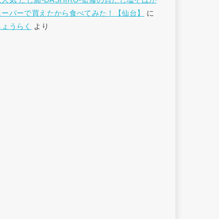
大人気 だし廊-DASHIRO-監修の貝だし塩そばが
スーパーで買えたから食べてみた！【仙台】
に
しょうらく
より