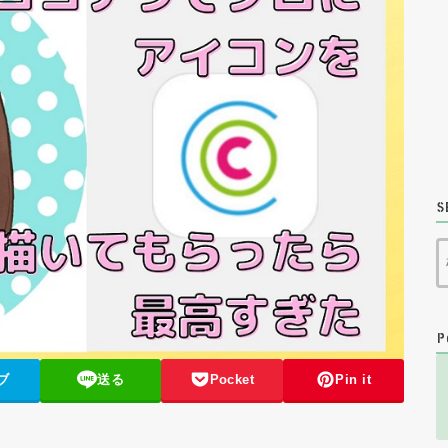
S
P
ブ
送る
Pocket
Pin it