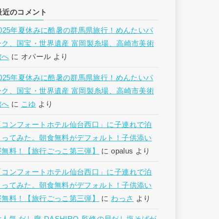
最近のコメント
2025年夏休みに酷暑の群馬県旅行！めんたいパ
ーク、国宝・世界遺産 富岡製糸場、高崎市美術
館へ
に
オパール
より
2025年夏休みに酷暑の群馬県旅行！めんたいパ
ーク、国宝・世界遺産 富岡製糸場、高崎市美術
館へ
に
こゆ
より
「コンフォートホテル仙台西口」に子連れで泊
まってみた。朝食無料がデフォルト！子供添い
寝無料！【旅行ごっこ第三弾】
に
opalus
より
「コンフォートホテル仙台西口」に子連れで泊
まってみた。朝食無料がデフォルト！子供添い
寝無料！【旅行ごっこ第三弾】
に
わっさ
より