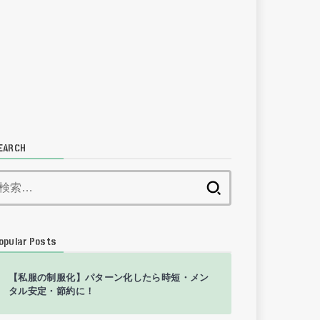
EARCH
検
索:
opular Posts
【私服の制服化】パターン化したら時短・メン
タル安定・節約に！