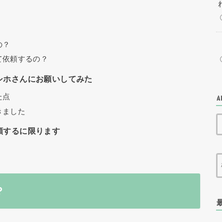
の？
て依頼するの？
シホさんにお願いしてみた
た点
A
きました
頼するに限ります
？