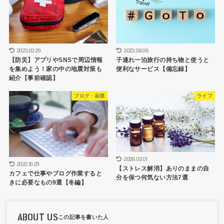
2023.03.29
2023.08.06
【防災】アプリやSNSで周辺情報
子連れ一泊旅行の持ち物と使うと
を集めよう！家の中の地震対策も
便利なサービス【備忘録】
紹介【事前確認】
ブログ・副業
ライフ
2026.02.01
2022.10.29
【ストレス解消】ありのままの自
カフェで仕事やブログ作業すると
分を保つ何気ない方法7選
きに必要なもの9選【冬編】
ABOUT US