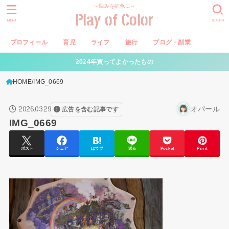
～悩みを虹色に～
Play of Color
MENU
SEARCH
プロフィール
育児
ライフ
旅行
ブログ・副業
2024年買ってよかったもの
HOME
IMG_0669
2026.03.29
オパール
広告を含む記事です
IMG_0669
ポスト
シェア
はてブ
送る
Pocket
Pin it