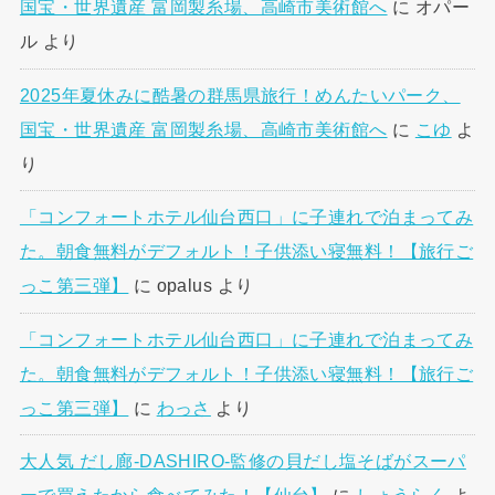
国宝・世界遺産 富岡製糸場、高崎市美術館へ
に
オパー
ル
より
2025年夏休みに酷暑の群馬県旅行！めんたいパーク、
国宝・世界遺産 富岡製糸場、高崎市美術館へ
に
こゆ
よ
り
「コンフォートホテル仙台西口」に子連れで泊まってみ
た。朝食無料がデフォルト！子供添い寝無料！【旅行ご
っこ第三弾】
に
opalus
より
「コンフォートホテル仙台西口」に子連れで泊まってみ
た。朝食無料がデフォルト！子供添い寝無料！【旅行ご
っこ第三弾】
に
わっさ
より
大人気 だし廊-DASHIRO-監修の貝だし塩そばがスーパ