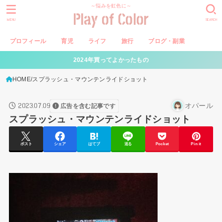
～悩みを虹色に～
Play of Color
MENU
SEARCH
プロフィール
育児
ライフ
旅行
ブログ・副業
2024年買ってよかったもの
HOME
スプラッシュ・マウンテンライドショット
2023.07.09
オパール
広告を含む記事です
スプラッシュ・マウンテンライドショット
ポスト
シェア
はてブ
送る
Pocket
Pin it