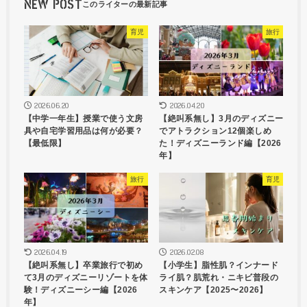
NEW POST
育児
旅行
2026.06.20
2026.04.20
【中学一年生】授業で使う文房
【絶叫系無し】3月のディズニー
具や自宅学習用品は何が必要？
でアトラクション12個楽しめ
【最低限】
た！ディズニーランド編【2026
年】
旅行
育児
2026.04.19
2026.02.08
【絶叫系無し】卒業旅行で初め
【小学生】脂性肌？インナード
て3月のディズニーリゾートを体
ライ肌？肌荒れ・ニキビ普段の
験！ディズニーシー編【2026
スキンケア【2025〜2026】
年】