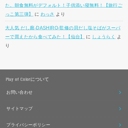
た。朝食無料がデフォルト！子供添い寝無料！【旅行ご
っこ第三弾】
に
わっさ
より
大人気 だし廊-DASHIRO-監修の貝だし塩そばがスーパ
ーで買えたから食べてみた！【仙台】
に
しょうらく
よ
り
Play of Colorについて
お問い合わせ
サイトマップ
プライバシーポリシー