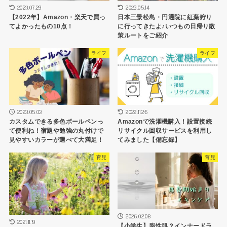
2023.07.29
2023.05.14
【2022年】Amazon・楽天で買っ
日本三景松島・円通院に紅葉狩り
てよかったもの10点！
に行ってきたよ♪いつもの日帰り散
策ルートをご紹介
ライフ
ライフ
2023.05.03
2022.11.26
カスタムできる多色ボールペンっ
Amazonで洗濯機購入！設置接続
て便利ね！宿題や勉強の丸付けで
リサイクル回収サービスを利用し
見やすいカラーが選べて大満足！
てみました【備忘録】
育児
育児
2026.02.08
2021.11.19
【小学生】脂性肌？インナードラ