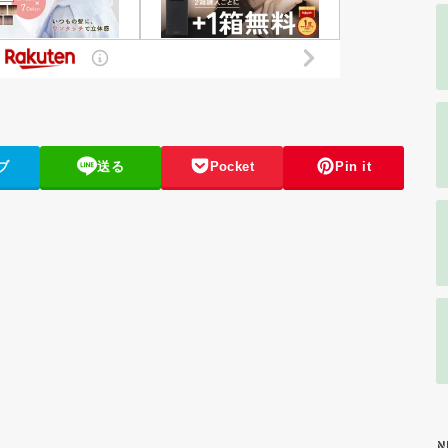
ブ
送る
Pocket
Pin it
N