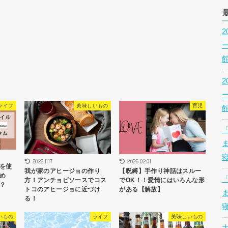
ライフ
美味しいもの
育児
2022.11.17
2026.02.01
を使
我が家のアヒージョの作り
【呪縛】手作り神話はスルー
め
方！アンチョビソースでコス
でOK！！愛情にはいろんな形
？
トコのアヒージョに近づけ
がある【解放】
る！
いもの
ライフ
美味しいもの