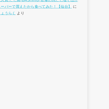
大人気 だし廊-DASHIRO-監修の貝だし塩そばが
スーパーで買えたから食べてみた！【仙台】
に
しょうらく
より