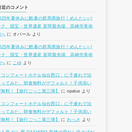
最近のコメント
2025年夏休みに酷暑の群馬県旅行！めんたいパ
ーク、国宝・世界遺産 富岡製糸場、高崎市美術
館へ
に
オパール
より
2025年夏休みに酷暑の群馬県旅行！めんたいパ
ーク、国宝・世界遺産 富岡製糸場、高崎市美術
館へ
に
こゆ
より
「コンフォートホテル仙台西口」に子連れで泊
まってみた。朝食無料がデフォルト！子供添い
寝無料！【旅行ごっこ第三弾】
に
opalus
より
「コンフォートホテル仙台西口」に子連れで泊
まってみた。朝食無料がデフォルト！子供添い
寝無料！【旅行ごっこ第三弾】
に
わっさ
より