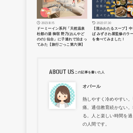
2023.10.15
2022.07.30
ドーミーイン系列「天然温泉
【澄みわたるスープ】中
杜都の湯 御宿 野乃(おんやど
ば みずさわ屋監修のラ
のの) 仙台」に子連れで泊まっ
を食べてみました！
てみた【旅行ごっこ第六弾】
ABOUT US
オパール
熱しやすく冷めやすい。
痛。通信教育続かない。
る。人と楽しい時間を過
の人間です。