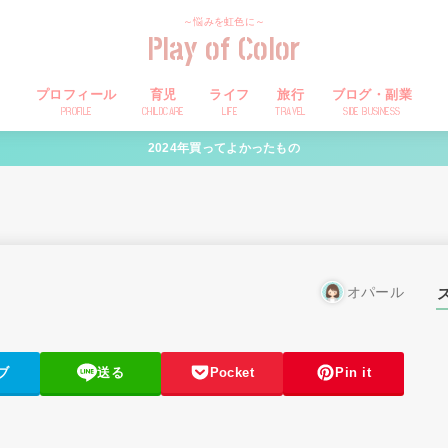
～悩みを虹色に～
Play of Color
プロフィール
育児
ライフ
旅行
ブログ・副業
PROFILE
CHILDCARE
LIFE
TRAVEL
SIDE BUSINESS
2024年買ってよかったもの
オパール
ブ
送る
Pocket
Pin it