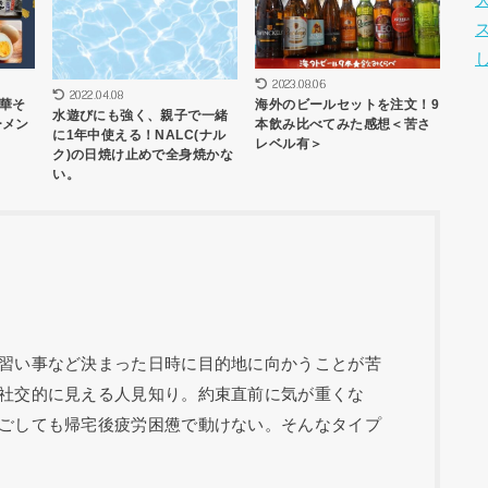
2023.08.06
2022.04.08
華そ
海外のビールセットを注文！9
水遊びにも強く、親子で一緒
ーメン
本飲み比べてみた感想＜苦さ
に1年中使える！NALC(ナル
レベル有＞
ク)の日焼け止めで全身焼かな
い。
習い事など決まった日時に目的地に向かうことが苦
社交的に見える人見知り。約束直前に気が重くな
ごしても帰宅後疲労困憊で動けない。そんなタイプ