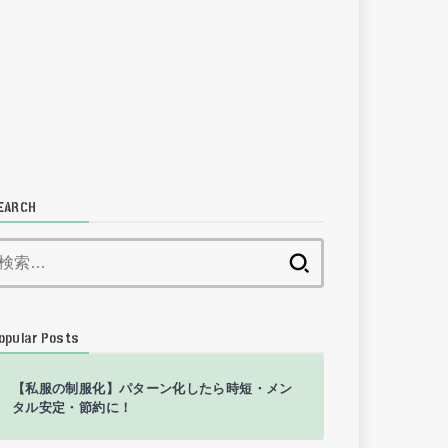
EARCH
検
索:
opular Posts
【私服の制服化】パターン化したら時短・メン
タル安定・節約に！