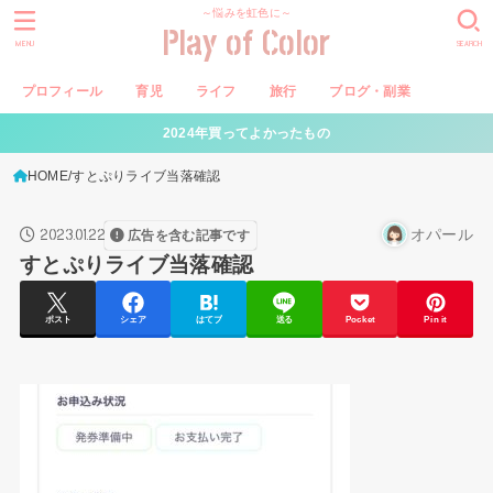
～悩みを虹色に～
Play of Color
MENU
SEARCH
プロフィール
育児
ライフ
旅行
ブログ・副業
2024年買ってよかったもの
HOME
すとぷりライブ当落確認
2023.01.22
オパール
広告を含む記事です
すとぷりライブ当落確認
ポスト
シェア
はてブ
送る
Pocket
Pin it