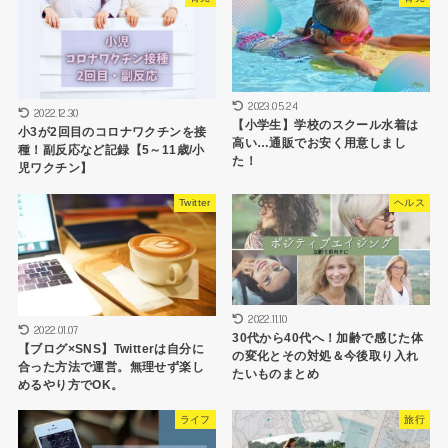
2023.05.24
2022.12.30
【小学生】学校のスクール水着は
小3が2回目のコロナワクチンを接
高い…通販でお安く用意しまし
種！副反応など記録【5～11歳/小
た！
児ワクチン】
Twitter
ヘルス
2022.11.10
2022.01.07
30代から40代へ！加齢で感じた体
【ブログ×SNS】Twitterは自分に
の変化とその対処＆今後取り入れ
合った方法で運営。無理せず楽し
たいものまとめ
めるやり方でOK。
ライフ
旅行