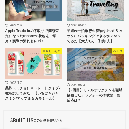
2022.12.29
2023.05.07
Apple Trade Inの下取りで満額査
子連れ一泊旅行の荷物を1つのリュ
定になったiPhoneの状態をご紹
ックにパッキングできるか？やっ
介！実際の流れもレポ！
てみた【大人1人＋子供1人】
美味しいもの
ヘルス
2022.01.07
2023.05.13
美酢（ミチョ）ストレートタイプ2
【2回目】モデルナワクチンを職域
種を試してみた！【いちご＆ジャ
接種したアラフォーの体験談！副
スミン/アップル＆カモミール】
反応は？
ABOUT US