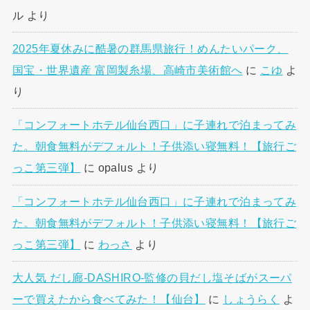
ル
より
2025年夏休みに酷暑の群馬県旅行！めんたいパーク、
国宝・世界遺産 富岡製糸場、高崎市美術館へ
に
こゆ
よ
り
「コンフォートホテル仙台西口」に子連れで泊まってみ
た。朝食無料がデフォルト！子供添い寝無料！【旅行ご
っこ第三弾】
に
opalus
より
「コンフォートホテル仙台西口」に子連れで泊まってみ
た。朝食無料がデフォルト！子供添い寝無料！【旅行ご
っこ第三弾】
に
わっさ
より
大人気 だし廊-DASHIRO-監修の貝だし塩そばがスーパ
ーで買えたから食べてみた！【仙台】
に
しょうらく
よ