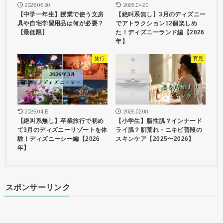
2026.06.20
2026.04.20
【中学一年生】授業で使う文房
【絶叫系無し】3月のディズニー
具や自宅学習用品は何が必要？
でアトラクション12個楽しめ
【最低限】
た！ディズニーランド編【2026
年】
旅行
育児
2026.04.19
2026.02.08
【絶叫系無し】卒業旅行で初め
【小学生】脂性肌？インナード
て3月のディズニーリゾートを体
ライ肌？肌荒れ・ニキビ普段の
験！ディズニーシー編【2026
スキンケア【2025〜2026】
年】
スポンサーリンク