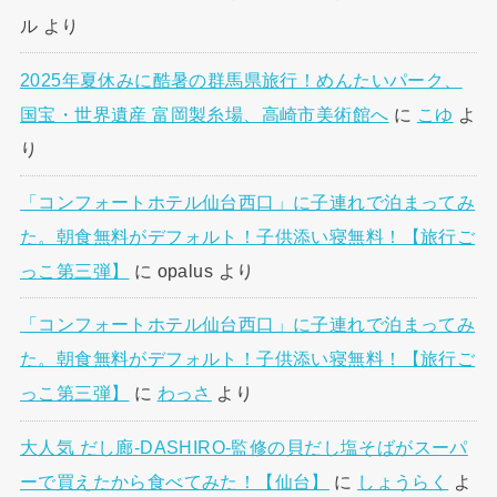
ル
より
2025年夏休みに酷暑の群馬県旅行！めんたいパーク、
国宝・世界遺産 富岡製糸場、高崎市美術館へ
に
こゆ
よ
り
「コンフォートホテル仙台西口」に子連れで泊まってみ
た。朝食無料がデフォルト！子供添い寝無料！【旅行ご
っこ第三弾】
に
opalus
より
「コンフォートホテル仙台西口」に子連れで泊まってみ
た。朝食無料がデフォルト！子供添い寝無料！【旅行ご
っこ第三弾】
に
わっさ
より
大人気 だし廊-DASHIRO-監修の貝だし塩そばがスーパ
ーで買えたから食べてみた！【仙台】
に
しょうらく
よ