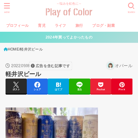
～悩みを虹色に～
Play of Color
MENU
SEARCH
プロフィール
育児
ライフ
旅行
ブログ・副業
2024年買ってよかったもの
HOME
軽井沢ビール
2022.09.18
オパール
広告を含む記事です
軽井沢ビール
ポスト
シェア
はてブ
送る
Pocket
Pin it