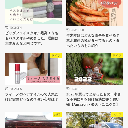
2023.01.14
2022.12.30
ビッグフェイスタオル最高！うち
年末年始はどんな食事を食べる？
もバスタオルやめました。理由は
東北在住の私が食べてるもの・食
大体みんなと同じです。
べたいものをご紹介
ライフ
ライフ
2022.01.15
2023.11.12
フィーノのヘアオイルって人気だ
2023年買ってよかったもの！小さ
けど実際どうなの？使い心地は？
な不満に耳を傾け解決に導く買い
物【Amazon・楽天・ユニクロ】
旅行
ヘルス