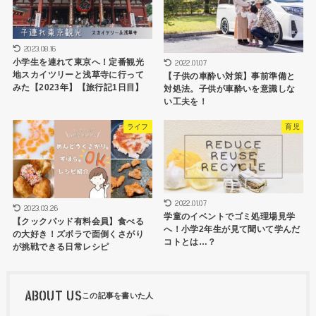
2023.08.16
小学生を連れて東京へ！定番観光
2022.01.07
地スカイツリーと浅草寺に行って
【子供の車酔い対策】事前準備と
みた【2023年】【旅行記1日目】
対処法。子供が車酔いを意識しな
い工夫を！
ライフ
育児
2022.01.07
2023.03.26
学童のイベントでゴミ処理場見学
【クックパッド有料会員】食べる
へ！小学2年生が見て聞いて学んだ
の大好き！ズボラで面倒くさがり
コトとは…？
が挑戦できる日常レシピ
ABOUT US