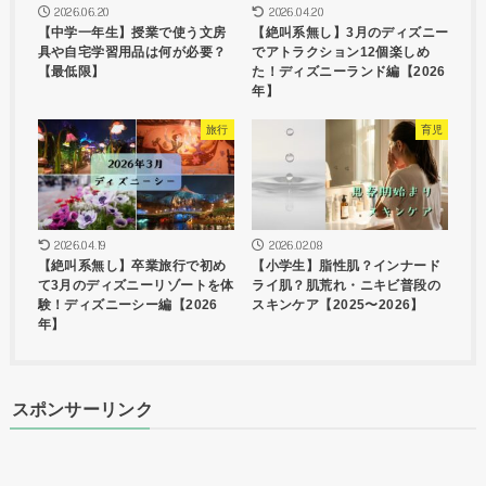
2026.06.20
2026.04.20
【中学一年生】授業で使う文房
【絶叫系無し】3月のディズニー
具や自宅学習用品は何が必要？
でアトラクション12個楽しめ
【最低限】
た！ディズニーランド編【2026
年】
旅行
育児
2026.04.19
2026.02.08
【絶叫系無し】卒業旅行で初め
【小学生】脂性肌？インナード
て3月のディズニーリゾートを体
ライ肌？肌荒れ・ニキビ普段の
験！ディズニーシー編【2026
スキンケア【2025〜2026】
年】
スポンサーリンク