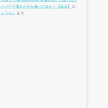
大人気 だし廊-DASHIRO-監修の貝だし塩そばが
スーパーで買えたから食べてみた！【仙台】
に
しょうらく
より