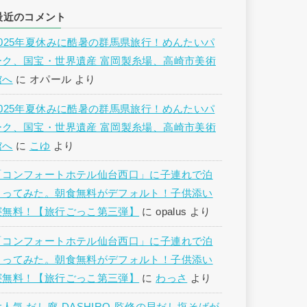
最近のコメント
2025年夏休みに酷暑の群馬県旅行！めんたいパ
ーク、国宝・世界遺産 富岡製糸場、高崎市美術
館へ
に
オパール
より
2025年夏休みに酷暑の群馬県旅行！めんたいパ
ーク、国宝・世界遺産 富岡製糸場、高崎市美術
館へ
に
こゆ
より
「コンフォートホテル仙台西口」に子連れで泊
まってみた。朝食無料がデフォルト！子供添い
寝無料！【旅行ごっこ第三弾】
に
opalus
より
「コンフォートホテル仙台西口」に子連れで泊
まってみた。朝食無料がデフォルト！子供添い
寝無料！【旅行ごっこ第三弾】
に
わっさ
より