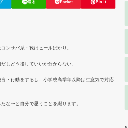
ブ
送る
Pocket
Pin it
はコンサバ系・靴はヒールばかり。
明だしどう接していいか分からない。
発言・行動をするし、小学校高学年以降は生意気で対応
ったな〜と自分で思うことを綴ります。
N