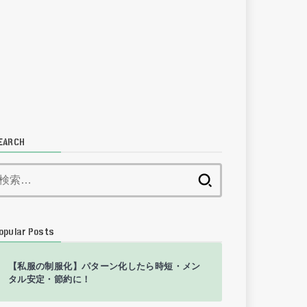
EARCH
検
索:
opular Posts
【私服の制服化】パターン化したら時短・メン
タル安定・節約に！