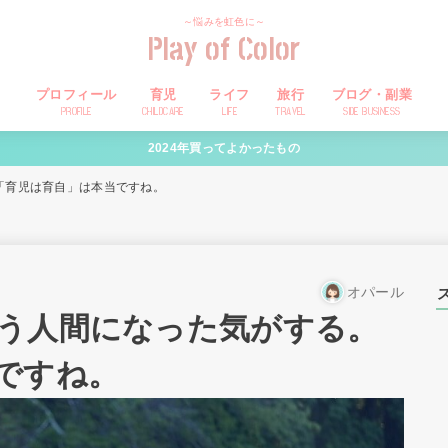
～悩みを虹色に～
Play of Color
プロフィール
育児
ライフ
旅行
ブログ・副業
PROFILE
CHILDCARE
LIFE
TRAVEL
SIDE BUSINESS
2024年買ってよかったもの
「育児は育自」は本当ですね。
オパール
う人間になった気がする。
ですね。