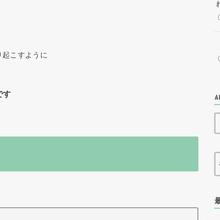
り起こすように
です
A