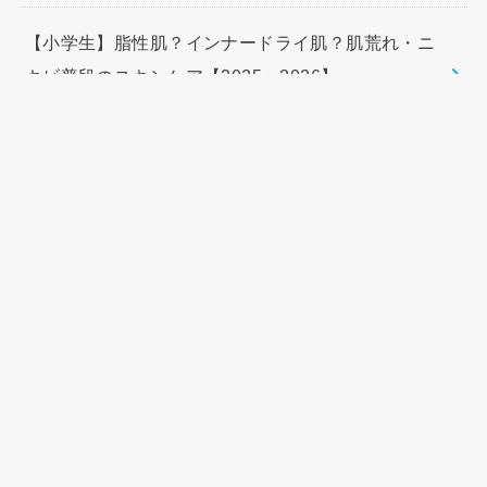
【小学生】脂性肌？インナードライ肌？肌荒れ・ニ
キビ普段のスキンケア【2025〜2026】
2026.02.08
【2026年版】我が家の最新感染対策まとめ
2026.02.01
ARCHIVE
検