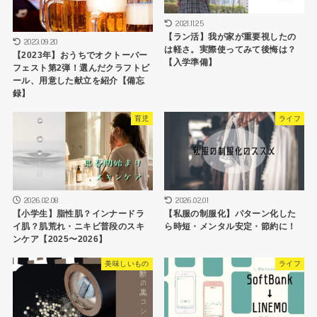
2021.11.25
【ラン活】我が家が重要視したの
2023.09.20
は軽さ。実際使ってみて後悔は？
【2023年】おうちでオクトーバー
【入学準備】
フェスト第2弾！選んだクラフトビ
ール、用意した献立を紹介【備忘
録】
育児
ライフ
2026.02.08
2026.02.01
【小学生】脂性肌？インナードラ
【私服の制服化】パターン化した
イ肌？肌荒れ・ニキビ普段のスキ
ら時短・メンタル安定・節約に！
ンケア【2025〜2026】
美味しいもの
ライフ