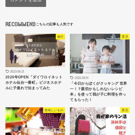
RECOMMEND
旅行
育児
2023.06.21
2020年OPEN「ダイワロイネット
2023.08.19
ホテル仙台一番町」ビジネスホテ
「今日からぼくがクッキング 世界
ルに子連れで泊まってみた
一！？親切かもしれないレシピ
本」を使って我が子に料理を作っ
てもらった！
美味しいもの
育児