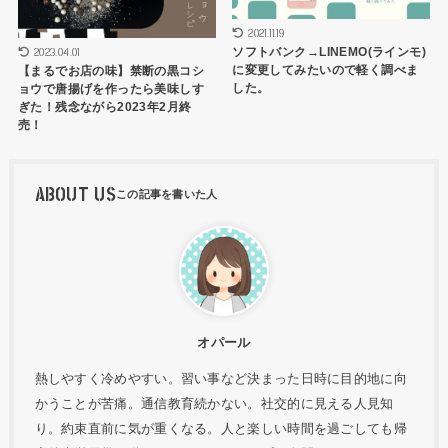
2021.11.19
2023.04.01
ソフトバンク→LINEMO(ラインモ)
に変更してみたいので軽く調べま
【まるでお店の味】禁断の黒コシ
した。
ョウで唐揚げを作ったら美味しす
ぎた！残念ながら2023年2月終
売！
ABOUT US
オパール
熱しやすく冷めやすい。習い事など決まった日時に目的地に向
かうことが苦痛。通信教育続かない。社交的に見える人見知
り。約束直前に気が重くなる。人と楽しい時間を過ごしても帰