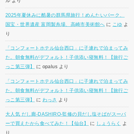
ル
より
2025年夏休みに酷暑の群馬県旅行！めんたいパーク、
国宝・世界遺産 富岡製糸場、高崎市美術館へ
に
こゆ
よ
り
「コンフォートホテル仙台西口」に子連れで泊まってみ
た。朝食無料がデフォルト！子供添い寝無料！【旅行ご
っこ第三弾】
に
opalus
より
「コンフォートホテル仙台西口」に子連れで泊まってみ
た。朝食無料がデフォルト！子供添い寝無料！【旅行ご
っこ第三弾】
に
わっさ
より
大人気 だし廊-DASHIRO-監修の貝だし塩そばがスーパ
ーで買えたから食べてみた！【仙台】
に
しょうらく
よ
り