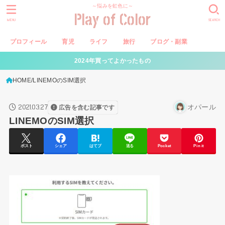
～悩みを虹色に～
Play of Color
MENU
SEARCH
プロフィール
育児
ライフ
旅行
ブログ・副業
2024年買ってよかったもの
HOME
LINEMOのSIM選択
2021.03.27
オパール
広告を含む記事です
LINEMOのSIM選択
ポスト
シェア
はてブ
送る
Pocket
Pin it