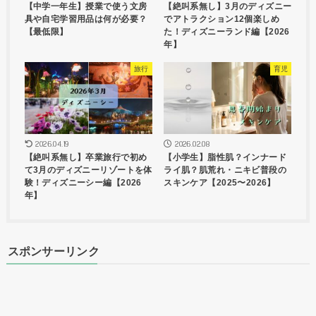
【中学一年生】授業で使う文房
【絶叫系無し】3月のディズニー
具や自宅学習用品は何が必要？
でアトラクション12個楽しめ
【最低限】
た！ディズニーランド編【2026
年】
旅行
育児
2026.04.19
2026.02.08
【絶叫系無し】卒業旅行で初め
【小学生】脂性肌？インナード
て3月のディズニーリゾートを体
ライ肌？肌荒れ・ニキビ普段の
験！ディズニーシー編【2026
スキンケア【2025〜2026】
年】
スポンサーリンク