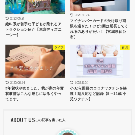
2022.09.24
2023.05.21
マイナンバーカードの受け取り期
絶叫系が苦手な子どもが乗れるア
限を過ぎた！けど1回は延長してく
トラクション紹介【東京ディズニ
れるのありがたい！【宮城県仙台
ーシー】
市】
ライフ
育児
2023.06.24
2022.12.30
#年賀状やめました。我が家の年賀
小3が2回目のコロナワクチンを接
状事情はこんな感じにゆるくやっ
種！副反応など記録【5～11歳/小
てます。
児ワクチン】
ABOUT US