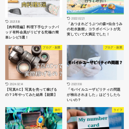
2022.02.21
2021.11.18
「あつまれどうぶつの森×仙台うみ
【肉料理編】料理下手なクックパ
の杜水族館」コラボイベントが充
ッド有料会員がリピする究極の簡
実していて大満足でした！
単レシピ5選！
ブログ・副業
ブログ・副業
2024.02.14
2021.11.18
【写真AC】写真を売って稼げる
「モバイルユーザビリティの問題
の？1年やってみた結果【副業】
が検出されました」はどうしたら
いいの？
旅行
ライフ