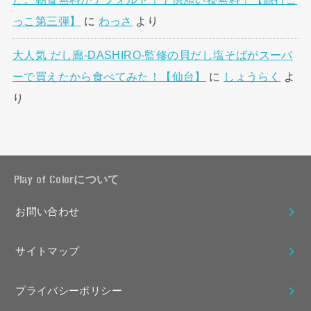
っこ第三弾】
に
わっさ
より
大人気 だし廊-DASHIRO-監修の貝だし塩そばがスーパ
ーで買えたから食べてみた！【仙台】
に
しょうらく
よ
り
Play of Colorについて
お問い合わせ
サイトマップ
プライバシーポリシー