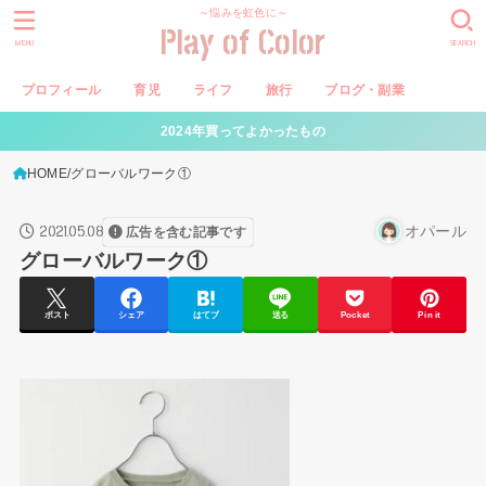
～悩みを虹色に～
Play of Color
MENU
SEARCH
プロフィール
育児
ライフ
旅行
ブログ・副業
2024年買ってよかったもの
HOME
グローバルワーク①
2021.05.08
オパール
広告を含む記事です
グローバルワーク①
ポスト
シェア
はてブ
送る
Pocket
Pin it