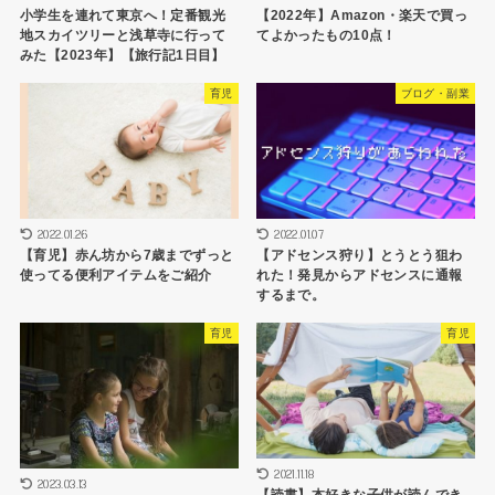
小学生を連れて東京へ！定番観光
【2022年】Amazon・楽天で買っ
地スカイツリーと浅草寺に行って
てよかったもの10点！
みた【2023年】【旅行記1日目】
育児
ブログ・副業
2022.01.26
2022.01.07
【育児】赤ん坊から7歳までずっと
【アドセンス狩り】とうとう狙わ
使ってる便利アイテムをご紹介
れた！発見からアドセンスに通報
するまで。
育児
育児
2021.11.18
2023.03.13
【読書】本好きな子供が読んでき