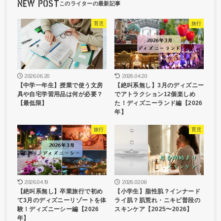
NEW POST
育児
旅行
2026.06.20
2026.04.20
【中学一年生】授業で使う文房
【絶叫系無し】3月のディズニー
具や自宅学習用品は何が必要？
でアトラクション12個楽しめ
【最低限】
た！ディズニーランド編【2026
年】
旅行
育児
2026.04.19
2026.02.08
【絶叫系無し】卒業旅行で初め
【小学生】脂性肌？インナード
て3月のディズニーリゾートを体
ライ肌？肌荒れ・ニキビ普段の
験！ディズニーシー編【2026
スキンケア【2025〜2026】
年】