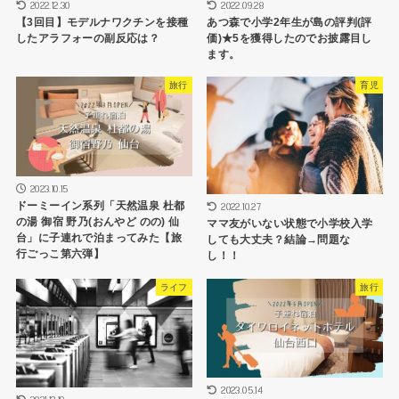
2022.12.30
2022.09.28
【3回目】モデルナワクチンを接種
あつ森で小学2年生が島の評判(評
したアラフォーの副反応は？
価)★5を獲得したのでお披露目し
ます。
旅行
育児
2023.10.15
ドーミーイン系列「天然温泉 杜都
2022.10.27
の湯 御宿 野乃(おんやど のの) 仙
ママ友がいない状態で小学校入学
台」に子連れで泊まってみた【旅
しても大丈夫？結論→問題な
行ごっこ第六弾】
し！！
ライフ
旅行
2023.05.14