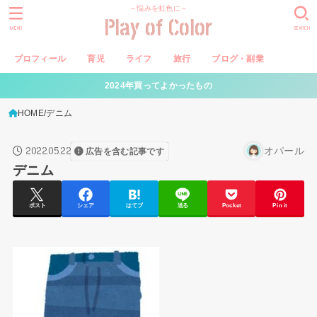
～悩みを虹色に～
Play of Color
MENU
SEARCH
プロフィール
育児
ライフ
旅行
ブログ・副業
2024年買ってよかったもの
HOME
デニム
2022.05.22
オパール
広告を含む記事です
デニム
ポスト
シェア
はてブ
送る
Pocket
Pin it