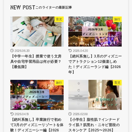
NEW POST
育児
旅行
2026.06.20
2026.04.20
【中学一年生】授業で使う文房
【絶叫系無し】3月のディズニー
具や自宅学習用品は何が必要？
でアトラクション12個楽しめ
【最低限】
た！ディズニーランド編【2026
年】
旅行
育児
2026.04.19
2026.02.08
【絶叫系無し】卒業旅行で初め
【小学生】脂性肌？インナード
て3月のディズニーリゾートを体
ライ肌？肌荒れ・ニキビ普段の
験！ディズニーシー編【2026
スキンケア【2025〜2026】