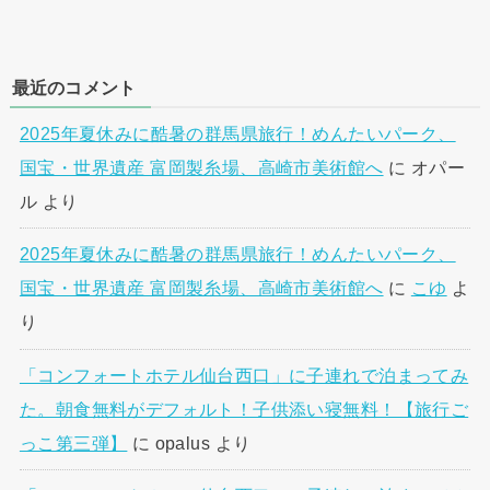
最近のコメント
2025年夏休みに酷暑の群馬県旅行！めんたいパーク、
国宝・世界遺産 富岡製糸場、高崎市美術館へ
に
オパー
ル
より
2025年夏休みに酷暑の群馬県旅行！めんたいパーク、
国宝・世界遺産 富岡製糸場、高崎市美術館へ
に
こゆ
よ
り
「コンフォートホテル仙台西口」に子連れで泊まってみ
た。朝食無料がデフォルト！子供添い寝無料！【旅行ご
っこ第三弾】
に
opalus
より