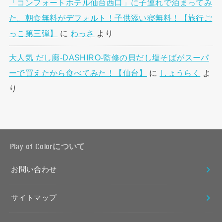
「コンフォートホテル仙台西口」に子連れで泊まってみ
た。朝食無料がデフォルト！子供添い寝無料！【旅行ご
っこ第三弾】
に
わっさ
より
大人気 だし廊-DASHIRO-監修の貝だし塩そばがスーパ
ーで買えたから食べてみた！【仙台】
に
しょうらく
よ
り
Play of Colorについて
お問い合わせ
サイトマップ