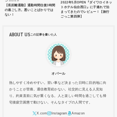
2021.12.19
2022年5月OPEN『ダイワロイネッ
【長距離通勤】通勤時間往復3時間
トホテル仙台西口』に子連れで泊
の過ごし方。悪いことばかりでは
まってきたのでレビュー！【旅行
ない！
ごっこ第四弾】
ABOUT US
オパール
熱しやすく冷めやすい。習い事など決まった日時に目的地に向
かうことが苦痛。通信教育続かない。社交的に見える人見知
り。約束直前に気が重くなる。人と楽しい時間を過ごしても帰
宅後疲労困憊で動けない。そんなタイプの人間です。