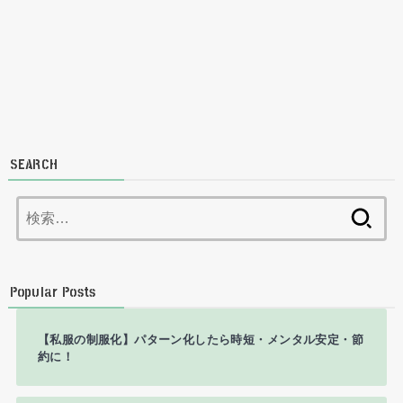
SEARCH
検
索:
Popular Posts
【私服の制服化】パターン化したら時短・メンタル安定・節
約に！