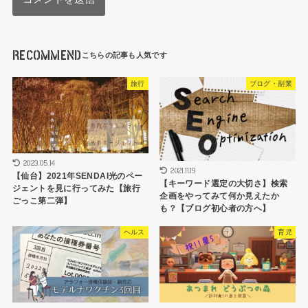
RECOMMEND
旅行
ブログ・副業
2023.05.14
2021.11.19
【仙台】2021年SENDAI光のペー
【キーワード選定の大切さ】検索
ジェントを見に行ってみた【旅行
企画をやってみて何か見えたか
ごっこ第二弾】
も？【ブログ初心者の方へ】
ヘルス
育児