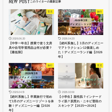
NEW POST
育児
旅行
2026.06.20
2026.04.20
【中学一年生】授業で使う文房
【絶叫系無し】3月のディズニー
具や自宅学習用品は何が必要？
でアトラクション12個楽しめ
【最低限】
た！ディズニーランド編【2026
年】
旅行
育児
2026.04.19
2026.02.08
【絶叫系無し】卒業旅行で初め
【小学生】脂性肌？インナード
て3月のディズニーリゾートを体
ライ肌？肌荒れ・ニキビ普段の
験！ディズニーシー編【2026
スキンケア【2025〜2026】
年】