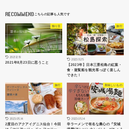
RECOMMEND
独り言
旅行
2021.12.19
2023.11.25
2021年8月23日に思うこと
【2023年】日本三景松島の紅葉・
食・遊覧船を観光客っぽく楽しん
できた！
旅行
美味しいもの
2023.05.14
2023.05.14
2度目のアクアイグニス仙台！今回
辛ラーメンで有名な農心の『安城