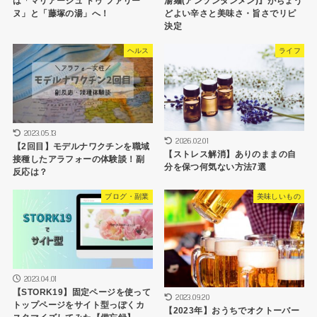
は「マリアージュ ドゥ ファリー
湯麺(アンソンタンメン)』がちょう
ヌ」と「藤塚の湯」へ！
どよい辛さと美味さ・旨さでリピ
決定
ヘルス
ライフ
2023.05.13
2026.02.01
【2回目】モデルナワクチンを職域
【ストレス解消】ありのままの自
接種したアラフォーの体験談！副
分を保つ何気ない方法7選
反応は？
ブログ・副業
美味しいもの
2023.04.01
【STORK19】固定ページを使って
2023.09.20
トップページをサイト型っぽくカ
【2023年】おうちでオクトーバー