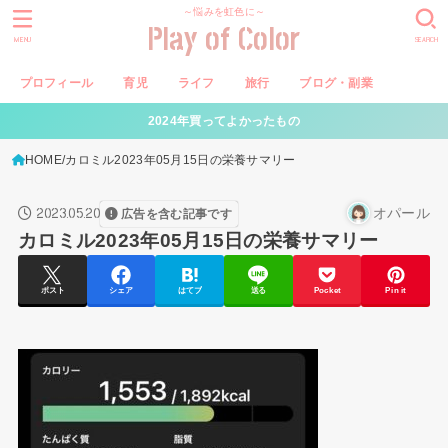
～悩みを虹色に～
Play of Color
MENU
SEARCH
プロフィール
育児
ライフ
旅行
ブログ・副業
2024年買ってよかったもの
HOME
カロミル2023年05月15日の栄養サマリー
2023.05.20
オパール
広告を含む記事です
カロミル2023年05月15日の栄養サマリー
ポスト
シェア
はてブ
送る
Pocket
Pin it