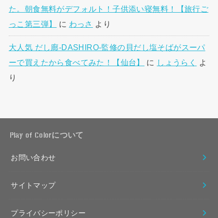
た。朝食無料がデフォルト！子供添い寝無料！【旅行ご
っこ第三弾】
に
わっさ
より
大人気 だし廊-DASHIRO-監修の貝だし塩そばがスーパ
ーで買えたから食べてみた！【仙台】
に
しょうらく
よ
り
Play of Colorについて
お問い合わせ
サイトマップ
プライバシーポリシー