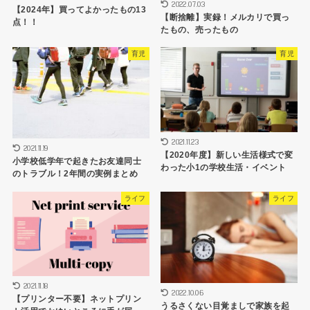
2022.07.03
【2024年】買ってよかったもの13
【断捨離】実録！メルカリで買っ
点！！
たもの、売ったもの
育児
育児
2021.11.23
2021.11.19
【2020年度】新しい生活様式で変
小学校低学年で起きたお友達同士
わった小1の学校生活・イベント
のトラブル！2年間の実例まとめ
ライフ
ライフ
2021.11.18
2022.10.06
【プリンター不要】ネットプリン
うるさくない目覚ましで家族を起