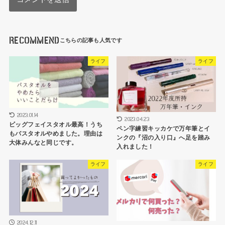
RECOMMEND
ライフ
ライフ
2023.01.14
2023.04.23
ビッグフェイスタオル最高！うち
ペン字練習キッカケで万年筆とイ
もバスタオルやめました。理由は
ンクの『沼の入り口』へ足を踏み
大体みんなと同じです。
入れました！
ライフ
ライフ
2024.12.11