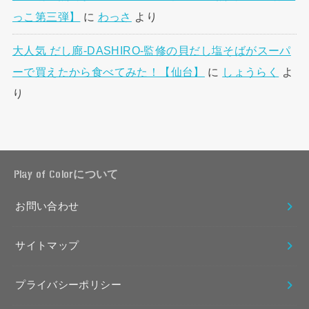
っこ第三弾】
に
わっさ
より
大人気 だし廊-DASHIRO-監修の貝だし塩そばがスーパ
ーで買えたから食べてみた！【仙台】
に
しょうらく
よ
り
Play of Colorについて
お問い合わせ
サイトマップ
プライバシーポリシー