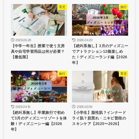
育児
旅行
2026.06.20
2026.04.20
【中学一年生】授業で使う文房
【絶叫系無し】3月のディズニー
具や自宅学習用品は何が必要？
でアトラクション12個楽しめ
【最低限】
た！ディズニーランド編【2026
年】
旅行
育児
2026.04.19
2026.02.08
【絶叫系無し】卒業旅行で初め
【小学生】脂性肌？インナード
て3月のディズニーリゾートを体
ライ肌？肌荒れ・ニキビ普段の
験！ディズニーシー編【2026
スキンケア【2025〜2026】
年】