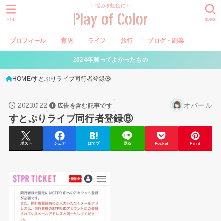
～悩みを虹色に～
Play of Color
MENU
SEARCH
プロフィール
育児
ライフ
旅行
ブログ・副業
2024年買ってよかったもの
HOME
すとぷりライブ同行者登録⑧
2023.01.22
オパール
広告を含む記事です
すとぷりライブ同行者登録⑧
ポスト
シェア
はてブ
送る
Pocket
Pin it