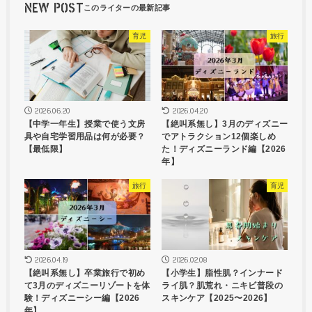
NEW POST
育児
旅行
2026.06.20
2026.04.20
【中学一年生】授業で使う文房
【絶叫系無し】3月のディズニー
具や自宅学習用品は何が必要？
でアトラクション12個楽しめ
【最低限】
た！ディズニーランド編【2026
年】
旅行
育児
2026.04.19
2026.02.08
【絶叫系無し】卒業旅行で初め
【小学生】脂性肌？インナード
て3月のディズニーリゾートを体
ライ肌？肌荒れ・ニキビ普段の
験！ディズニーシー編【2026
スキンケア【2025〜2026】
年】