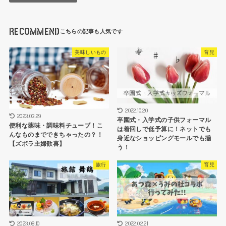
RECOMMEND
美味しいもの
育児
2022.10.20
2023.03.29
卒園式・入学式の子供フォーマル
便利な薬味・調味料チューブ！こ
は着回しで低予算に！ネットでも
んなものまでできちゃったの？！
身近なショッピングモールでも揃
【ズボラ主婦歓喜】
う！
旅行
育児
2023.08.10
2022.02.21