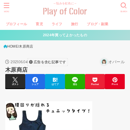
～悩みを虹色に～
Play of Color
MENU
SEARCH
プロフィール
育児
ライフ
旅行
ブログ・副業
2024年買ってよかったもの
HOME
木原商店
2021.06.04
オパール
広告を含む記事です
木原商店
ポスト
シェア
はてブ
送る
Pocket
Pin it