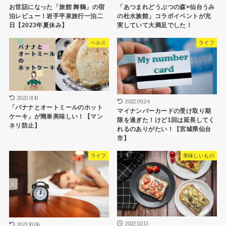
お世話になった「旅館 舞鶴」の宿
「あつまれどうぶつの森×仙台うみ
泊レビュー！岩手平泉旅行一泊二
の杜水族館」コラボイベントが充
日【2023年夏休み】
実していて大満足でした！
ヘルス
ライフ
2022.01.18
2022.09.24
「バナナとオートミールのホット
マイナンバーカードの受け取り期
ケーキ」が簡単美味しい！【マン
限を過ぎた！けど1回は延長してく
ネリ防止】
れるのありがたい！【宮城県仙台
市】
ライフ
美味しいもの
2022.02.13
2022.10.06