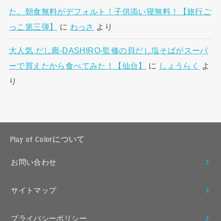
た。朝食無料がデフォルト！子供添い寝無料！【旅行ご
っこ第三弾】
に
わっさ
より
大人気 だし廊-DASHIRO-監修の貝だし塩そばがスーパ
ーで買えたから食べてみた！【仙台】
に
しょうらく
よ
り
Play of Colorについて
お問い合わせ
サイトマップ
プライバシーポリシー