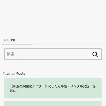
SEARCH
検
索:
Popular Posts
【私服の制服化】パターン化したら時短・メンタル安定・節
約に！