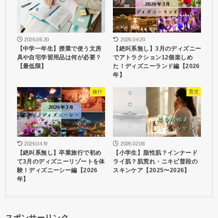
2026.06.20
2026.04.20
【中学一年生】授業で使う文房
【絶叫系無し】3月のディズニー
具や自宅学習用品は何が必要？
でアトラクション12個楽しめ
【最低限】
た！ディズニーランド編【2026
年】
旅行
育児
2026.04.19
2026.02.08
【絶叫系無し】卒業旅行で初め
【小学生】脂性肌？インナード
て3月のディズニーリゾートを体
ライ肌？肌荒れ・ニキビ普段の
験！ディズニーシー編【2026
スキンケア【2025〜2026】
年】
スポンサーリンク