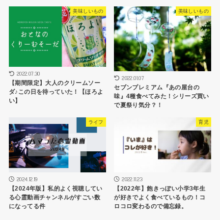
美味しいもの
美味しいもの
2022.07.30
2022.01.07
【期間限定】大人のクリームソー
セブンプレミアム『あの屋台の
ダ♪この日を待っていた！【ほろよ
味』4種食べてみた！シリーズ買い
い】
で夏祭り気分？！
ライフ
育児
2024.12.19
2022.11.23
【2024年版】私的よく視聴してい
【2022年】飽きっぽい小学3年生
る心霊動画チャンネルがすごい数
が好きでよく食べているもの！コ
になってる件
ロコロ変わるので備忘録。