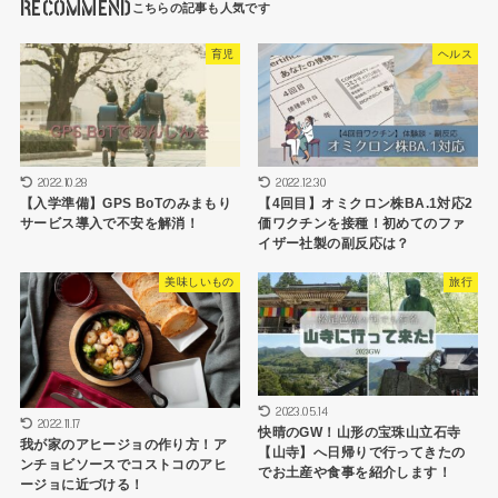
RECOMMEND
育児
ヘルス
2022.10.28
2022.12.30
【入学準備】GPS BoTのみまもり
【4回目】オミクロン株BA.1対応2
サービス導入で不安を解消！
価ワクチンを接種！初めてのファ
イザー社製の副反応は？
美味しいもの
旅行
2023.05.14
2022.11.17
快晴のGW！山形の宝珠山立石寺
我が家のアヒージョの作り方！ア
【山寺】へ日帰りで行ってきたの
ンチョビソースでコストコのアヒ
でお土産や食事を紹介します！
ージョに近づける！