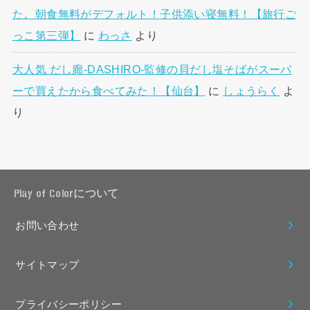
た。朝食無料がデフォルト！子供添い寝無料！【旅行ご
っこ第三弾】
に
わっさ
より
大人気 だし廊-DASHIRO-監修の貝だし塩そばがスーパ
ーで買えたから食べてみた！【仙台】
に
しょうらく
よ
り
Play of Colorについて
お問い合わせ
サイトマップ
プライバシーポリシー