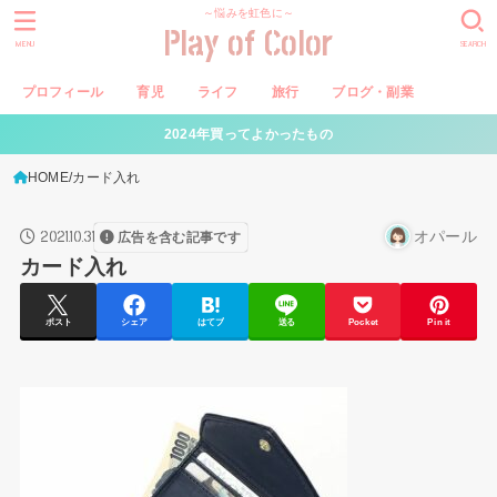
～悩みを虹色に～
Play of Color
MENU
SEARCH
プロフィール
育児
ライフ
旅行
ブログ・副業
2024年買ってよかったもの
HOME
カード入れ
2021.10.31
オパール
広告を含む記事です
カード入れ
ポスト
シェア
はてブ
送る
Pocket
Pin it