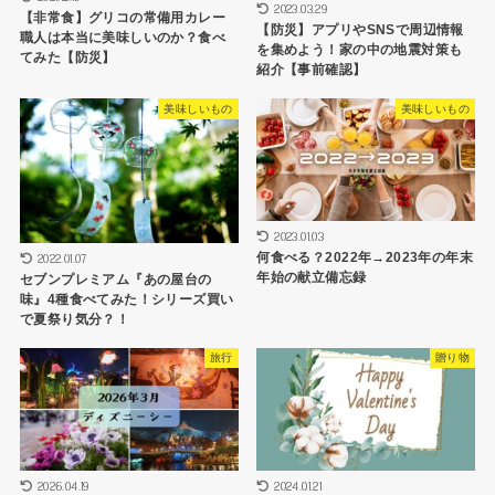
2023.03.29
【非常食】グリコの常備用カレー
【防災】アプリやSNSで周辺情報
職人は本当に美味しいのか？食べ
を集めよう！家の中の地震対策も
てみた【防災】
紹介【事前確認】
美味しいもの
美味しいもの
2023.01.03
何食べる？2022年→2023年の年末
2022.01.07
年始の献立備忘録
セブンプレミアム『あの屋台の
味』4種食べてみた！シリーズ買い
で夏祭り気分？！
旅行
贈り物
2026.04.19
2024.01.21