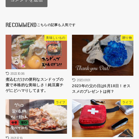
RECOMMEND
美味しいもの
贈り物
2022.10.06
煮込むだけの便利なスンドゥブの
2023.01.01
素で本格的な美味しさ！純豆腐チ
2023年の父の日は6月18日！オス
ゲにどハマりしてます。
スメのプレゼントは何？
ライフ
ライフ
2021.12.19