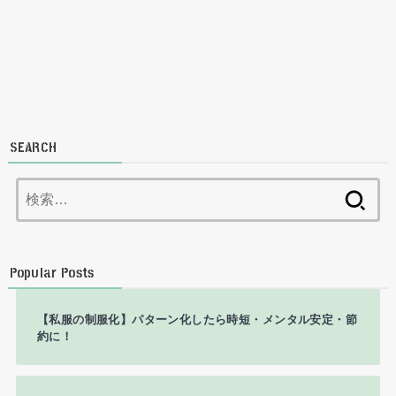
SEARCH
検
索:
Popular Posts
【私服の制服化】パターン化したら時短・メンタル安定・節
約に！