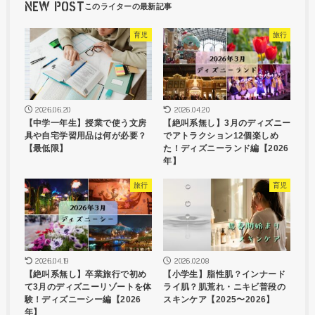
NEW POST
育児
旅行
2026.06.20
2026.04.20
【中学一年生】授業で使う文房
【絶叫系無し】3月のディズニー
具や自宅学習用品は何が必要？
でアトラクション12個楽しめ
【最低限】
た！ディズニーランド編【2026
年】
旅行
育児
2026.04.19
2026.02.08
【絶叫系無し】卒業旅行で初め
【小学生】脂性肌？インナード
て3月のディズニーリゾートを体
ライ肌？肌荒れ・ニキビ普段の
験！ディズニーシー編【2026
スキンケア【2025〜2026】
年】