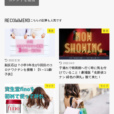
RECOMMEND
育児
育児
2022.12.30
2022.04.11
副反応は？小学3年生が3回目のコ
子連れで映画館へ行く時に気を付
ロナワクチンを接種！【5～11歳/
けていること！劇場版『名探偵コ
子供】
ナン 緋色の弾丸』観て来た！
ライフ
ライフ