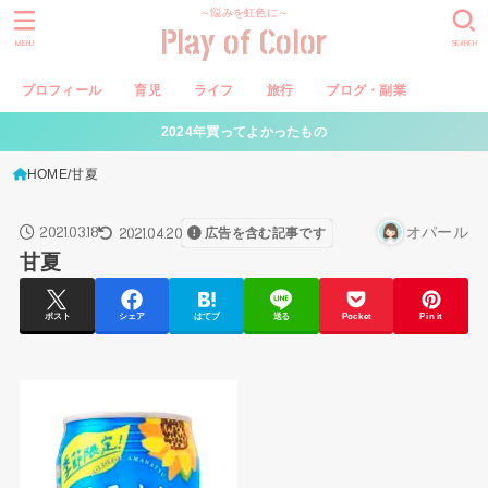
～悩みを虹色に～
Play of Color
MENU
SEARCH
プロフィール
育児
ライフ
旅行
ブログ・副業
2024年買ってよかったもの
HOME
甘夏
2021.03.18
オパール
2021.04.20
広告を含む記事です
甘夏
ポスト
シェア
はてブ
送る
Pocket
Pin it