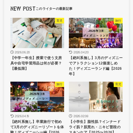
NEW POST
育児
旅行
2026.06.20
2026.04.20
【中学一年生】授業で使う文房
【絶叫系無し】3月のディズニー
具や自宅学習用品は何が必要？
でアトラクション12個楽しめ
【最低限】
た！ディズニーランド編【2026
年】
旅行
育児
2026.04.19
2026.02.08
【絶叫系無し】卒業旅行で初め
【小学生】脂性肌？インナード
て3月のディズニーリゾートを体
ライ肌？肌荒れ・ニキビ普段の
験！ディズニーシー編【2026
スキンケア【2025〜2026】