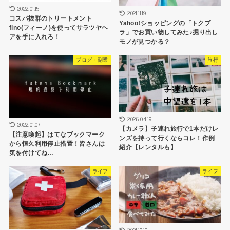
2022.01.15
2021.11.19
コスパ抜群のトリートメント
Yahoo!ショッピングの「トクプ
fino(フィーノ)を使ってサラツヤヘ
ラ」でお買い物してみた♪掘り出し
アを手に入れろ！
モノが見つかる？
ブログ・副業
旅行
2026.04.19
2022.01.07
【カメラ】子連れ旅行で1本だけレ
【注意喚起】はてなブックマーク
ンズを持って行くならコレ！作例
から恒久利用停止措置！皆さんは
紹介【レンタルも】
気を付けてね…
ライフ
ライフ