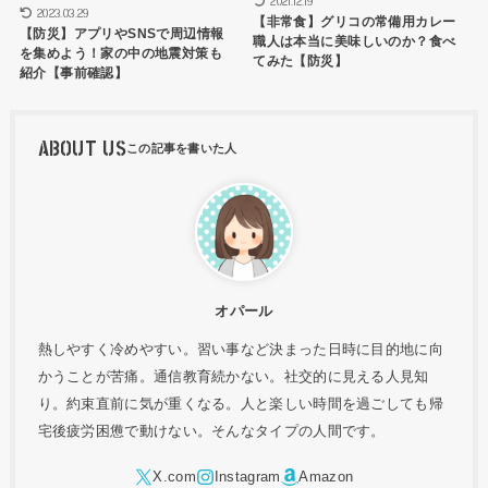
2021.12.19
2023.03.29
【非常食】グリコの常備用カレー
【防災】アプリやSNSで周辺情報
職人は本当に美味しいのか？食べ
を集めよう！家の中の地震対策も
てみた【防災】
紹介【事前確認】
ABOUT US
オパール
熱しやすく冷めやすい。習い事など決まった日時に目的地に向
かうことが苦痛。通信教育続かない。社交的に見える人見知
り。約束直前に気が重くなる。人と楽しい時間を過ごしても帰
宅後疲労困憊で動けない。そんなタイプの人間です。