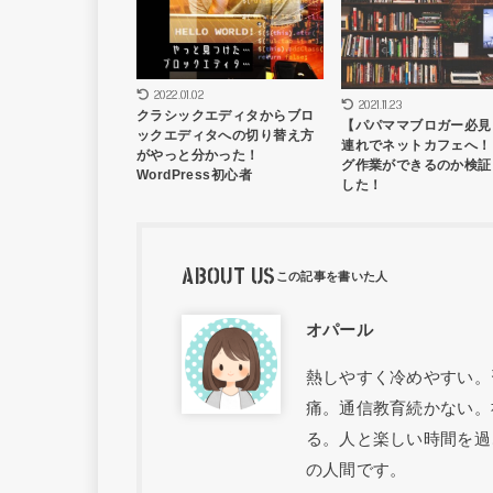
2022.01.02
2021.11.23
クラシックエディタからブロ
【パパママブロガー必見
ックエディタへの切り替え方
連れでネットカフェへ！
がやっと分かった！
グ作業ができるのか検証
WordPress初心者
した！
ABOUT US
オパール
熱しやすく冷めやすい。
痛。通信教育続かない。
る。人と楽しい時間を過
の人間です。