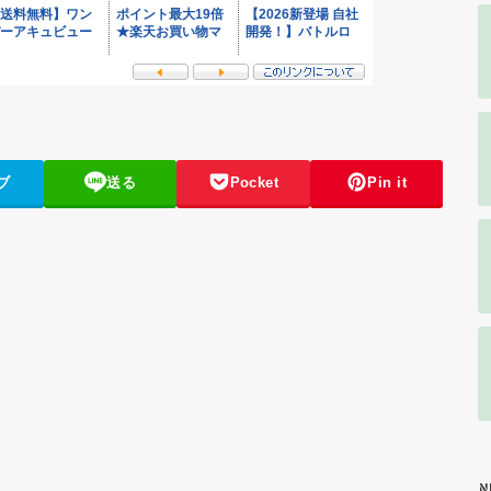
ブ
送る
Pocket
Pin it
N