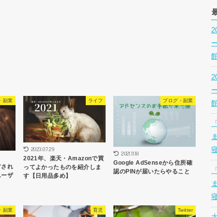
・副業
ライフ
ブログ・副業
2023.07.29
2021.11.18
2021年、楽天・Amazonで買
Google AdSenseから住所確
アされ
ってよかったものを紹介しま
認のPINが届いたらやること
ユーザ
す【日用品多め】
・副業
育児
Twitter