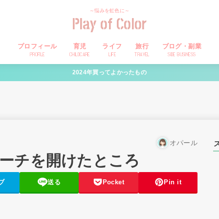
～悩みを虹色に～
Play of Color
プロフィール
育児
ライフ
旅行
ブログ・副業
PROFILE
CHILDCARE
LIFE
TRAVEL
SIDE BUSINESS
2024年買ってよかったもの
オパール
ーチを開けたところ
ブ
送る
Pocket
Pin it