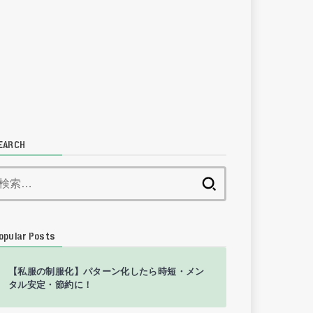
EARCH
検
索:
opular Posts
【私服の制服化】パターン化したら時短・メン
タル安定・節約に！