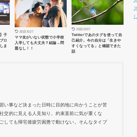
2022.01.07
2022.10.27
】子
Twitterであのタグを使って自
ママ友がいない状態で小学校
ブロ
己紹介。今の自分は「生きや
入学しても大丈夫？結論→問
しま
すくなってる」と確認できた
題なし！！
話
習い事など決まった日時に目的地に向かうことが苦
社交的に見える人見知り。約束直前に気が重くな
ごしても帰宅後疲労困憊で動けない。そんなタイプ