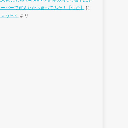
大人気 だし廊-DASHIRO-監修の貝だし塩そばが
スーパーで買えたから食べてみた！【仙台】
に
しょうらく
より