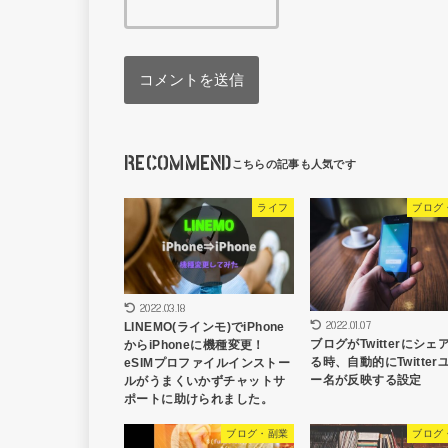
RECOMMEND
ライフ
ブログ
2022.03.18
2022.01.07
LINEMO(ラインモ)でiPhone
ブログがTwitterにシェ
からiPhoneに機種変更！
る時、自動的にTwitter
eSIMプロファイルインストー
ー名が反映する設定
ルがうまくいかずチャットサ
ポートに助けられました。
ブログ・副業
ブログ