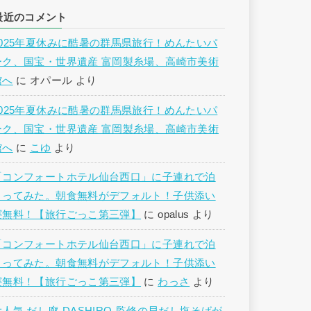
最近のコメント
2025年夏休みに酷暑の群馬県旅行！めんたいパ
ーク、国宝・世界遺産 富岡製糸場、高崎市美術
館へ
に
オパール
より
2025年夏休みに酷暑の群馬県旅行！めんたいパ
ーク、国宝・世界遺産 富岡製糸場、高崎市美術
館へ
に
こゆ
より
「コンフォートホテル仙台西口」に子連れで泊
まってみた。朝食無料がデフォルト！子供添い
寝無料！【旅行ごっこ第三弾】
に
opalus
より
「コンフォートホテル仙台西口」に子連れで泊
まってみた。朝食無料がデフォルト！子供添い
寝無料！【旅行ごっこ第三弾】
に
わっさ
より