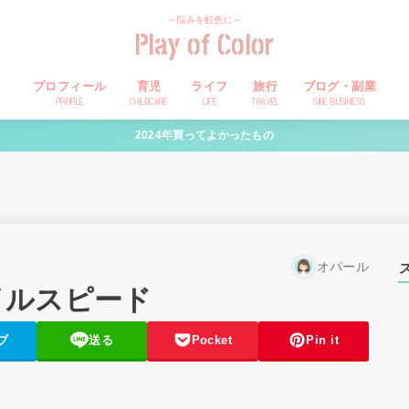
～悩みを虹色に～
Play of Color
プロフィール
育児
ライフ
旅行
ブログ・副業
PROFILE
CHILDCARE
LIFE
TRAVEL
SIDE BUSINESS
2024年買ってよかったもの
オパール
バイルスピード
ブ
送る
Pocket
Pin it