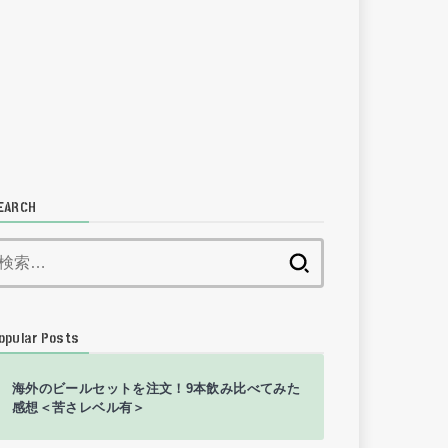
EARCH
検
索:
opular Posts
海外のビールセットを注文！9本飲み比べてみた
感想＜苦さレベル有＞