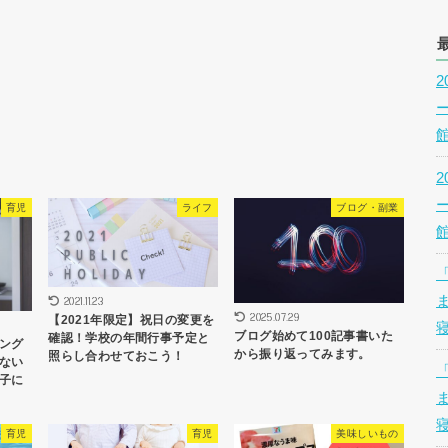
育児
ライフ
ブログ・副業
2021.11.23
2025.07.29
【2021年限定】祝日の変更を
ブログ始めて100記事書いた
確認！学校の年間行事予定と
ング
から振り返ってみます。
照らし合わせておこう！
ない
子に
育児
育児
美味しいもの