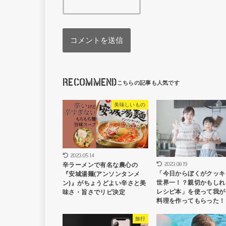
RECOMMEND
美味しいもの
2023.05.14
2023.08.19
辛ラーメンで有名な農心の
「今日からぼくがクッキ
『安城湯麺(アンソンタンメ
世界一！？親切かもしれ
ン)』がちょうどよい辛さと美
レシピ本」を使って我が
味さ・旨さでリピ決定
料理を作ってもらった！
旅行