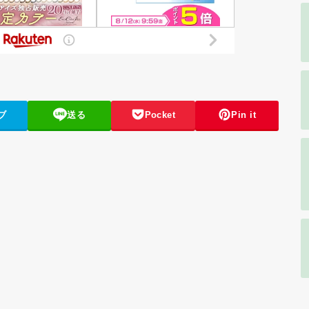
ブ
送る
Pocket
Pin it