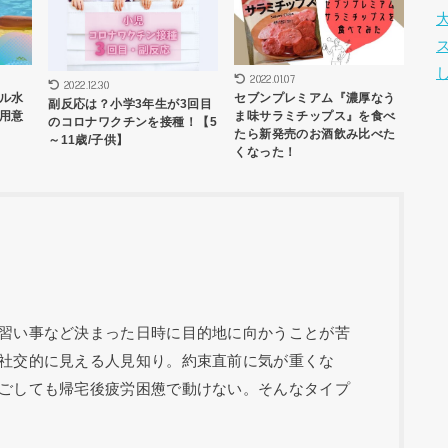
2022.01.07
2022.12.30
ル水
セブンプレミアム『濃厚なう
副反応は？小学3年生が3回目
用意
ま味サラミチップス』を食べ
のコロナワクチンを接種！【5
たら新発売のお酒飲み比べた
～11歳/子供】
くなった！
習い事など決まった日時に目的地に向かうことが苦
社交的に見える人見知り。約束直前に気が重くな
ごしても帰宅後疲労困憊で動けない。そんなタイプ