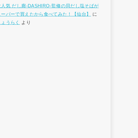
大人気 だし廊-DASHIRO-監修の貝だし塩そばが
スーパーで買えたから食べてみた！【仙台】
に
しょうらく
より