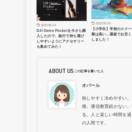
2023.05.24
2023.06.24
【小学生】学校のスクー
DJI Osmo Pocketを今さら購
着は高い…通販でお安く
入したので、旅行で持ち運び
しました！
しやすいようにアクセサリー
も集めてみた！
ABOUT US
オパール
熱しやすく冷めやすい。
痛。通信教育続かない。
る。人と楽しい時間を過
の人間です。