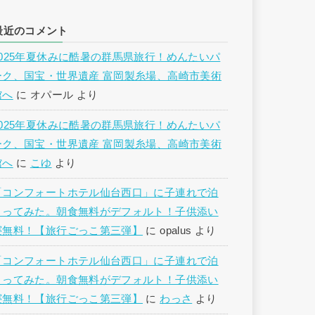
最近のコメント
2025年夏休みに酷暑の群馬県旅行！めんたいパ
ーク、国宝・世界遺産 富岡製糸場、高崎市美術
館へ
に
オパール
より
2025年夏休みに酷暑の群馬県旅行！めんたいパ
ーク、国宝・世界遺産 富岡製糸場、高崎市美術
館へ
に
こゆ
より
「コンフォートホテル仙台西口」に子連れで泊
まってみた。朝食無料がデフォルト！子供添い
寝無料！【旅行ごっこ第三弾】
に
opalus
より
「コンフォートホテル仙台西口」に子連れで泊
まってみた。朝食無料がデフォルト！子供添い
寝無料！【旅行ごっこ第三弾】
に
わっさ
より