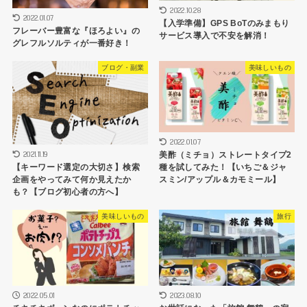
2022.10.28
2022.01.07
【入学準備】GPS BoTのみまもり
フレーバー豊富な『ほろよい』の
サービス導入で不安を解消！
グレフルソルティが一番好き！
ブログ・副業
美味しいもの
2022.01.07
2021.11.19
美酢（ミチョ）ストレートタイプ2
種を試してみた！【いちご＆ジャ
【キーワード選定の大切さ】検索
スミン/アップル＆カモミール】
企画をやってみて何か見えたか
も？【ブログ初心者の方へ】
美味しいもの
旅行
2022.05.01
2023.08.10