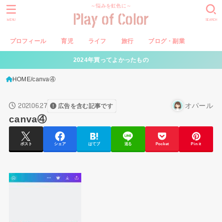
～悩みを虹色に～
Play of Color
MENU
SEARCH
プロフィール
育児
ライフ
旅行
ブログ・副業
2024年買ってよかったもの
HOME
canva④
2021.06.27
オパール
広告を含む記事です
canva④
ポスト
シェア
はてブ
送る
Pocket
Pin it