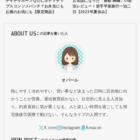
チキチキボーンなのにポテトチッ
お世話になった「旅館 舞鶴」の宿
プスコンソメパンチ？お弁当にも
泊レビュー！岩手平泉旅行一泊二
お酒のお供にも【限定商品】
日【2023年夏休み】
ABOUT US
オパール
熱しやすく冷めやすい。習い事など決まった日時に目的地に向
かうことが苦痛。通信教育続かない。社交的に見える人見知
り。約束直前に気が重くなる。人と楽しい時間を過ごしても帰
宅後疲労困憊で動けない。そんなタイプの人間です。