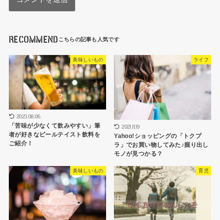
RECOMMEND
美味しいもの
ライフ
2023.08.06
「苦味が少なくて飲みやすい」筆
2021.11.19
者が好きなビールテイスト飲料を
Yahoo!ショッピングの「トクプ
ご紹介！
ラ」でお買い物してみた♪掘り出し
モノが見つかる？
美味しいもの
育児