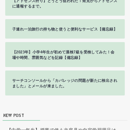
【アドセンス狩り】とうとう狙われた！発見からアドセンス
に通報するまで。
子連れ一泊旅行の持ち物と使うと便利なサービス【備忘録】
【2023年】小学4年生が初めて漢検7級を受検してみた！会
場や時間、雰囲気などを記録【備忘録】
サーチコンソールから「カバレッジの問題が新たに検出され
ました」とメールが来ました。
NEW POST
【中学一年生】授業で使う文房具や自宅学習用品は