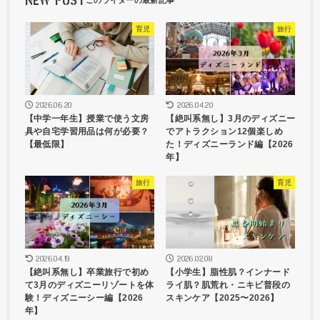
NEW POST
育児
旅行
2026.06.20
2026.04.20
【中学一年生】授業で使う文房
【絶叫系無し】3月のディズニー
具や自宅学習用品は何が必要？
でアトラクション12個楽しめ
【最低限】
た！ディズニーランド編【2026
年】
旅行
育児
2026.04.19
2026.02.08
【絶叫系無し】卒業旅行で初め
【小学生】脂性肌？インナード
て3月のディズニーリゾートを体
ライ肌？肌荒れ・ニキビ普段の
験！ディズニーシー編【2026
スキンケア【2025〜2026】
年】