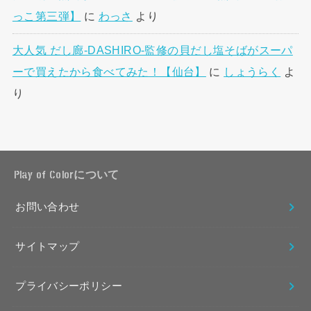
っこ第三弾】
に
わっさ
より
大人気 だし廊-DASHIRO-監修の貝だし塩そばがスーパ
ーで買えたから食べてみた！【仙台】
に
しょうらく
よ
り
Play of Colorについて
お問い合わせ
サイトマップ
プライバシーポリシー