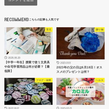
RECOMMEND
育児
贈り物
2026.06.20
【中学一年生】授業で使う文房具
2023.01.01
や自宅学習用品は何が必要？【最
2023年の父の日は6月18日！オス
低限】
スメのプレゼントは何？
ブログ・副業
ヘルス
2022.01.07
2023.05.21