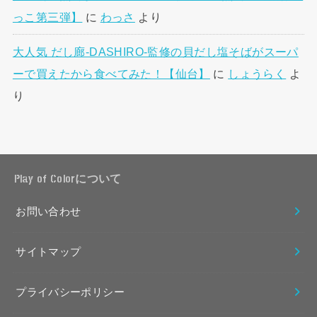
っこ第三弾】
に
わっさ
より
大人気 だし廊-DASHIRO-監修の貝だし塩そばがスーパ
ーで買えたから食べてみた！【仙台】
に
しょうらく
よ
り
Play of Colorについて
お問い合わせ
サイトマップ
プライバシーポリシー