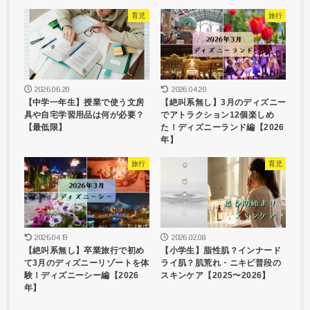
育児
旅行
2026.06.20
2026.04.20
【中学一年生】授業で使う文房
【絶叫系無し】3月のディズニー
具や自宅学習用品は何が必要？
でアトラクション12個楽しめ
【最低限】
た！ディズニーランド編【2026
年】
旅行
育児
2026.04.19
2026.02.08
【絶叫系無し】卒業旅行で初め
【小学生】脂性肌？インナード
て3月のディズニーリゾートを体
ライ肌？肌荒れ・ニキビ普段の
験！ディズニーシー編【2026
スキンケア【2025〜2026】
年】