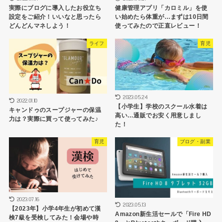
実際にブログに導入したお役立ち
健康管理アプリ「カロミル」を使
設定をご紹介！いいなと思ったら
い始めたら体重が…まずは10日間
どんどんマネしよう！
使ってみたので正直レビュー！
ライフ
育児
2023.05.24
2022.01.10
【小学生】学校のスクール水着は
キャンドゥのスープジャーの保温
高い…通販でお安く用意しまし
力は？実際に買って使ってみた♪
た！
育児
ブログ・副業
2023.07.16
2023.05.13
【2023年】小学4年生が初めて漢
Amazon新生活セールで「Fire HD
検7級を受検してみた！会場や時