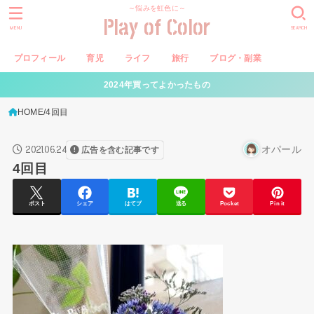
～悩みを虹色に～
Play of Color
MENU
SEARCH
プロフィール
育児
ライフ
旅行
ブログ・副業
2024年買ってよかったもの
HOME
4回目
2021.06.24
オパール
広告を含む記事です
4回目
ポスト
シェア
はてブ
送る
Pocket
Pin it