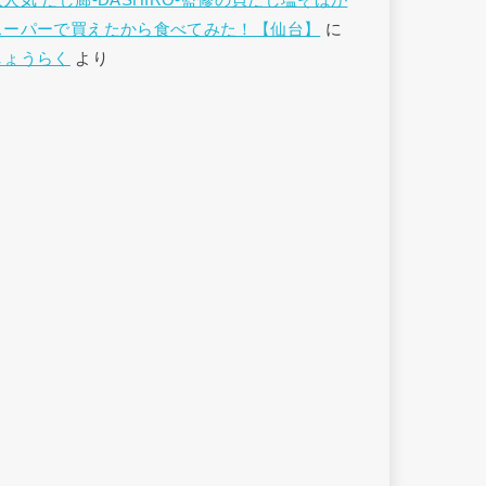
大人気 だし廊-DASHIRO-監修の貝だし塩そばが
スーパーで買えたから食べてみた！【仙台】
に
しょうらく
より