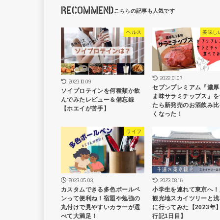
RECOMMEND
ヘルス
美味し
2022.01.07
2023.10.09
セブンプレミアム『濃厚
ソイプロテインを何種類か飲
ま味サラミチップス』を
んでみたレビュー＆備忘録
たら新発売のお酒飲み比
【ホエイが苦手】
くなった！
ライフ
2023.05.03
2023.08.16
カスタムできる多色ボールペ
小学生を連れて東京へ！
ンって便利ね！宿題や勉強の
観光地スカイツリーと浅
丸付けで見やすいカラーが選
に行ってみた【2023年
べて大満足！
行記1日目】