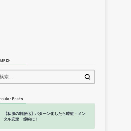
EARCH
検
索:
opular Posts
【私服の制服化】パターン化したら時短・メン
タル安定・節約に！