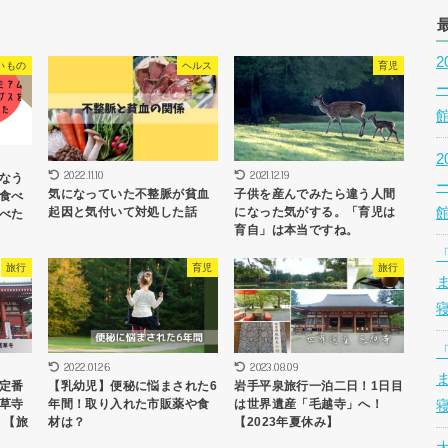
いもの
ヘルス
育児
2022.11.10
2021.12.19
なう
気になっていた不整脈が貧血
子供を産んでみたら違う人間
食べ
起因と気付いて対処した話
になった気がする。「育児は
べた
育自」は本当ですね。
旅行
育児
旅行
2022.01.26
2023.08.09
定番
【乳幼児】便秘に悩まされた6
岩手平泉旅行一泊二日！1日目
草寺
年間！取り入れた市販薬や食
は世界遺産「毛越寺」へ！
】【旅
材は？
【2023年夏休み】