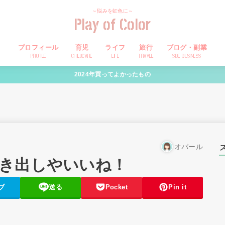
～悩みを虹色に～
Play of Color
プロフィール
育児
ライフ
旅行
ブログ・副業
PROFILE
CHILDCARE
LIFE
TRAVEL
SIDE BUSINESS
2024年買ってよかったもの
オパール
き出しやいいね！
ブ
送る
Pocket
Pin it