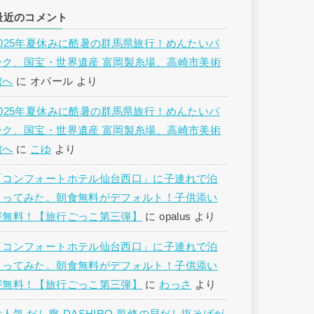
最近のコメント
2025年夏休みに酷暑の群馬県旅行！めんたいパ
ーク、国宝・世界遺産 富岡製糸場、高崎市美術
館へ
に
オパール
より
2025年夏休みに酷暑の群馬県旅行！めんたいパ
ーク、国宝・世界遺産 富岡製糸場、高崎市美術
館へ
に
こゆ
より
「コンフォートホテル仙台西口」に子連れで泊
まってみた。朝食無料がデフォルト！子供添い
寝無料！【旅行ごっこ第三弾】
に
opalus
より
「コンフォートホテル仙台西口」に子連れで泊
まってみた。朝食無料がデフォルト！子供添い
寝無料！【旅行ごっこ第三弾】
に
わっさ
より