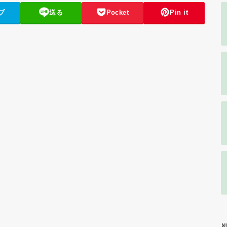
ブ
送る
Pocket
Pin it
N