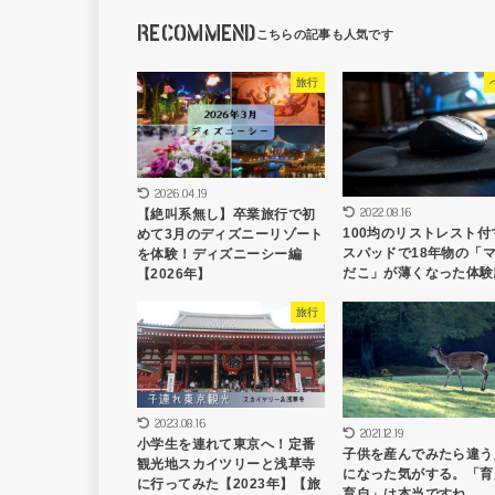
RECOMMEND
旅行
2026.04.19
2022.08.16
【絶叫系無し】卒業旅行で初
100均のリストレスト付
めて3月のディズニーリゾート
スパッドで18年物の「
を体験！ディズニーシー編
だこ」が薄くなった体験
【2026年】
旅行
2023.08.16
2021.12.19
小学生を連れて東京へ！定番
子供を産んでみたら違う
観光地スカイツリーと浅草寺
になった気がする。「育
に行ってみた【2023年】【旅
育自」は本当ですね。