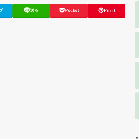
ブ
送る
Pocket
Pin it
N