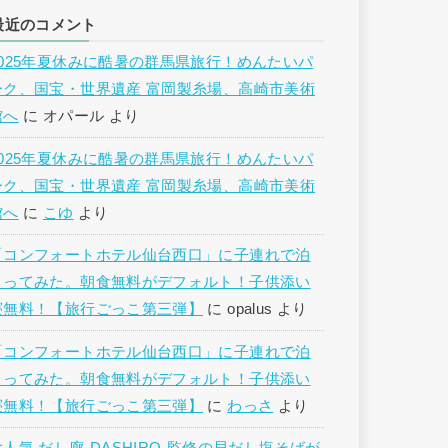
最近のコメント
2025年夏休みに酷暑の群馬県旅行！めんたいパ
ーク、国宝・世界遺産 富岡製糸場、高崎市美術
館へ
に
オパール
より
2025年夏休みに酷暑の群馬県旅行！めんたいパ
ーク、国宝・世界遺産 富岡製糸場、高崎市美術
館へ
に
こゆ
より
「コンフォートホテル仙台西口」に子連れで泊
まってみた。朝食無料がデフォルト！子供添い
寝無料！【旅行ごっこ第三弾】
に
opalus
より
「コンフォートホテル仙台西口」に子連れで泊
まってみた。朝食無料がデフォルト！子供添い
寝無料！【旅行ごっこ第三弾】
に
わっさ
より