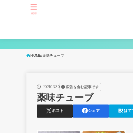
MENU
HOME
薬味チューブ
2021.03.30
広告を含む記事です
薬味チューブ
ポスト
シェア
はて