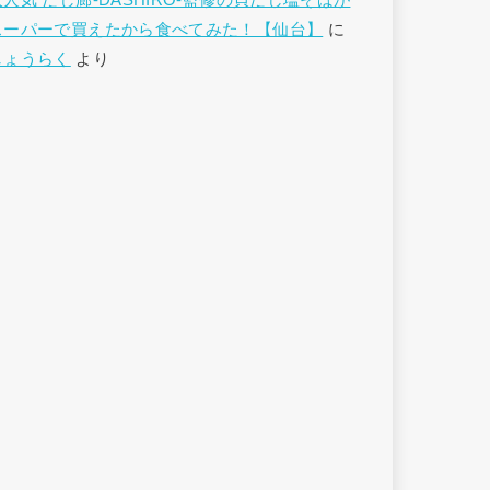
大人気 だし廊-DASHIRO-監修の貝だし塩そばが
スーパーで買えたから食べてみた！【仙台】
に
しょうらく
より