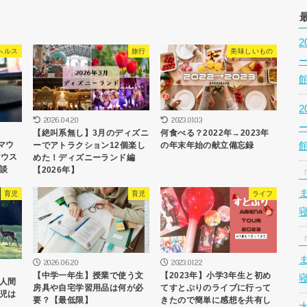
ヘルス
旅行
美味しいもの
2026.04.20
2023.01.03
【絶叫系無し】3月のディズニ
何食べる？2022年→2023年
マウ
ーでアトラクション12個楽し
の年末年始の献立備忘録
マウス
めた！ディズニーランド編
談
【2026年】
育児
育児
ライフ
2026.06.20
2023.01.22
【中学一年生】授業で使う文
【2023年】小学3年生と初め
人間
房具や自宅学習用品は何が必
てすとぷりのライブに行って
児は
要？【最低限】
きたので簡単に感想を共有し