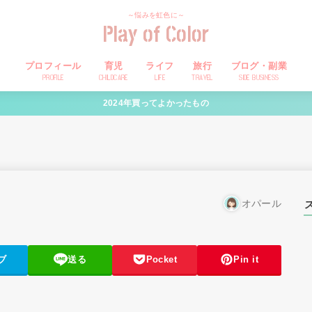
～悩みを虹色に～
Play of Color
プロフィール
育児
ライフ
旅行
ブログ・副業
PROFILE
CHILDCARE
LIFE
TRAVEL
SIDE BUSINESS
2024年買ってよかったもの
オパール
ブ
送る
Pocket
Pin it