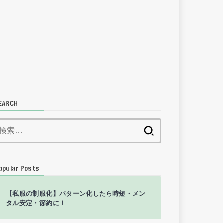
EARCH
検
索:
opular Posts
【私服の制服化】パターン化したら時短・メン
タル安定・節約に！