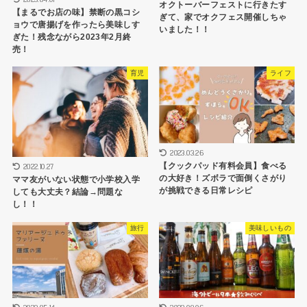
オクトーバーフェストに行きたす
【まるでお店の味】禁断の黒コシ
ぎて、家でオクフェス開催しちゃ
ョウで唐揚げを作ったら美味しす
いました！！
ぎた！残念ながら2023年2月終
売！
育児
ライフ
2023.03.26
【クックパッド有料会員】食べる
2022.10.27
の大好き！ズボラで面倒くさがり
ママ友がいない状態で小学校入学
が挑戦できる日常レシピ
しても大丈夫？結論→問題な
し！！
旅行
美味しいもの