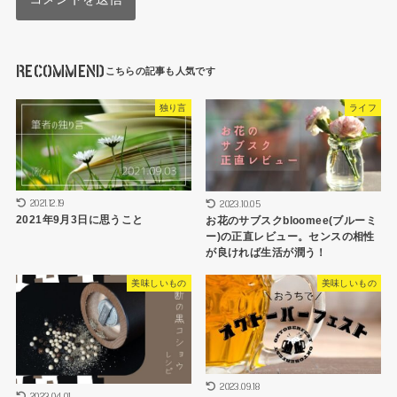
RECOMMEND
独り言
ライフ
2021.12.19
2023.10.05
2021年9月3日に思うこと
お花のサブスクbloomee(ブルーミ
ー)の正直レビュー。センスの相性
が良ければ生活が潤う！
美味しいもの
美味しいもの
2023.09.18
2023.04.01