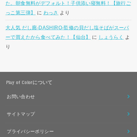
た。朝食無料がデフォルト！子供添い寝無料！【旅行ご
っこ第三弾】
に
わっさ
より
大人気 だし廊-DASHIRO-監修の貝だし塩そばがスーパ
ーで買えたから食べてみた！【仙台】
に
しょうらく
よ
り
Play of Colorについて
お問い合わせ
サイトマップ
プライバシーポリシー