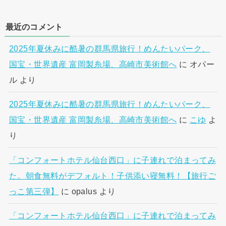
最近のコメント
2025年夏休みに酷暑の群馬県旅行！めんたいパーク、
国宝・世界遺産 富岡製糸場、高崎市美術館へ
に
オパー
ル
より
2025年夏休みに酷暑の群馬県旅行！めんたいパーク、
国宝・世界遺産 富岡製糸場、高崎市美術館へ
に
こゆ
よ
り
「コンフォートホテル仙台西口」に子連れで泊まってみ
た。朝食無料がデフォルト！子供添い寝無料！【旅行ご
っこ第三弾】
に
opalus
より
「コンフォートホテル仙台西口」に子連れで泊まってみ