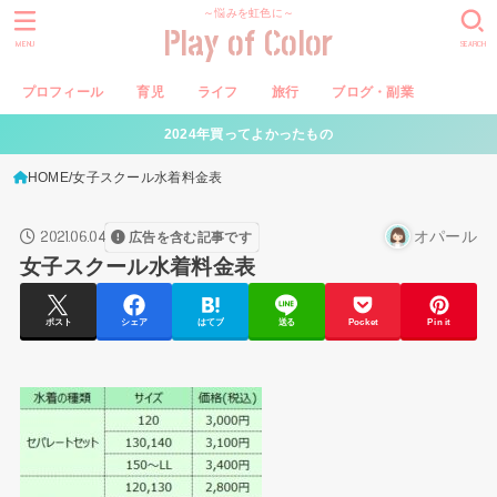
～悩みを虹色に～
Play of Color
MENU
SEARCH
プロフィール
育児
ライフ
旅行
ブログ・副業
2024年買ってよかったもの
HOME
女子スクール水着料金表
2021.06.04
オパール
広告を含む記事です
女子スクール水着料金表
ポスト
シェア
はてブ
送る
Pocket
Pin it