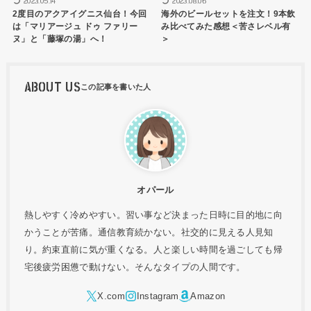
2023.05.14
2023.08.06
2度目のアクアイグニス仙台！今回
海外のビールセットを注文！9本飲
は「マリアージュ ドゥ ファリー
み比べてみた感想＜苦さレベル有
ヌ」と「藤塚の湯」へ！
＞
ABOUT US
オパール
熱しやすく冷めやすい。習い事など決まった日時に目的地に向
かうことが苦痛。通信教育続かない。社交的に見える人見知
り。約束直前に気が重くなる。人と楽しい時間を過ごしても帰
宅後疲労困憊で動けない。そんなタイプの人間です。