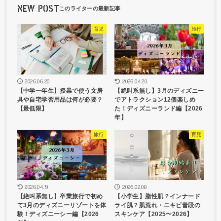
NEW POST
育児
旅行
2026.06.20
2026.04.20
【中学一年生】授業で使う文房
【絶叫系無し】3月のディズニー
具や自宅学習用品は何が必要？
でアトラクション12個楽しめ
【最低限】
た！ディズニーランド編【2026
年】
旅行
育児
2026.04.19
2026.02.08
【絶叫系無し】卒業旅行で初め
【小学生】脂性肌？インナード
て3月のディズニーリゾートを体
ライ肌？肌荒れ・ニキビ普段の
験！ディズニーシー編【2026
スキンケア【2025〜2026】