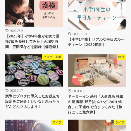
2023.07.16
2025.06.07
【2023年】小学4年生が初めて漢
【小学1年生】リアルな平日のルー
検7級を受検してみた！会場や時
ティーン【2020度版】
間、雰囲気などを記録【備忘録】
ブログ・副業
旅行
2022.01.07
2023.10.15
実際にブログに導入したお役立ち
ドーミーイン系列「天然温泉 杜都
設定をご紹介！いいなと思ったら
の湯 御宿 野乃(おんやど のの) 仙
どんどんマネしよう！
台」に子連れで泊まってみた【旅
行ごっこ第六弾】
ライフ
ライフ