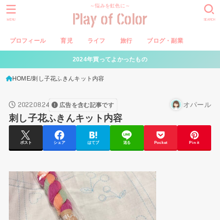
～悩みを虹色に～
Play of Color
MENU
SEARCH
プロフィール
育児
ライフ
旅行
ブログ・副業
2024年買ってよかったもの
HOME
刺し子花ふきんキット内容
2022.08.24
オパール
広告を含む記事です
刺し子花ふきんキット内容
ポスト
シェア
はてブ
送る
Pocket
Pin it