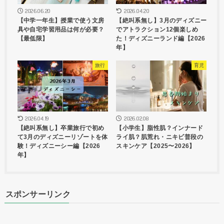
2026.06.20
2026.04.20
【中学一年生】授業で使う文房
【絶叫系無し】3月のディズニー
具や自宅学習用品は何が必要？
でアトラクション12個楽しめ
【最低限】
た！ディズニーランド編【2026
年】
旅行
育児
2026.04.19
2026.02.08
【絶叫系無し】卒業旅行で初め
【小学生】脂性肌？インナード
て3月のディズニーリゾートを体
ライ肌？肌荒れ・ニキビ普段の
験！ディズニーシー編【2026
スキンケア【2025〜2026】
年】
スポンサーリンク