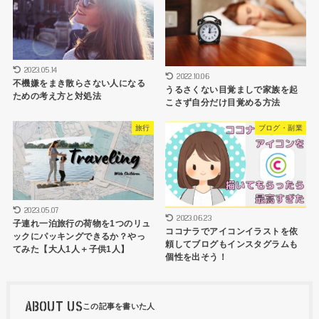
2023.05.14
2022.10.06
不機嫌をまき散らさない人になる
うるさくない目覚ましで家族を起
ための考え方と対処法
こさず自分だけ目覚める方法
旅行
ブログ・副業
2023.05.07
2023.06.23
子連れ一泊旅行の荷物を1つのリュ
ココナラでアイコンイラストを依
ックにパッキングできるか？やっ
頼してブログもインスタグラムも
てみた【大人1人＋子供1人】
個性を出そう！
ABOUT US