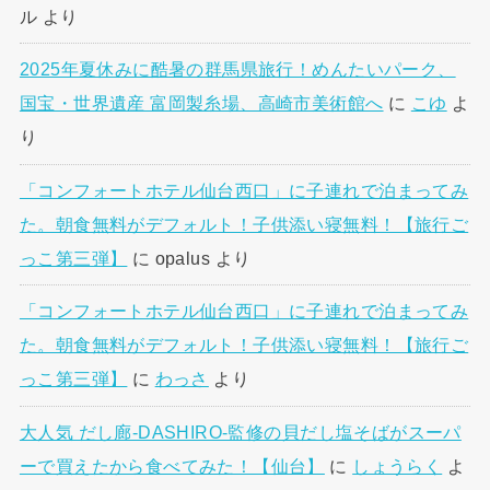
ル
より
2025年夏休みに酷暑の群馬県旅行！めんたいパーク、
国宝・世界遺産 富岡製糸場、高崎市美術館へ
に
こゆ
よ
り
「コンフォートホテル仙台西口」に子連れで泊まってみ
た。朝食無料がデフォルト！子供添い寝無料！【旅行ご
っこ第三弾】
に
opalus
より
「コンフォートホテル仙台西口」に子連れで泊まってみ
た。朝食無料がデフォルト！子供添い寝無料！【旅行ご
っこ第三弾】
に
わっさ
より
大人気 だし廊-DASHIRO-監修の貝だし塩そばがスーパ
ーで買えたから食べてみた！【仙台】
に
しょうらく
よ