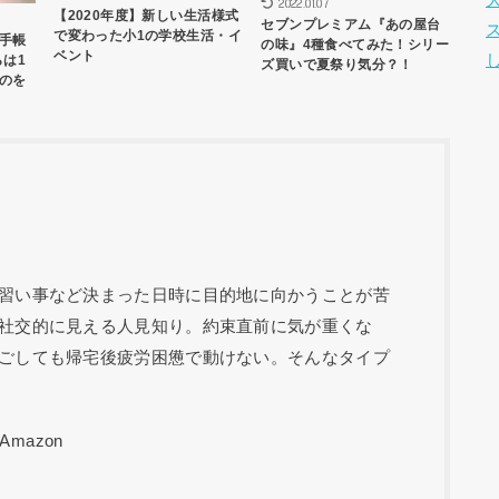
2022.01.07
【2020年度】新しい生活様式
セブンプレミアム『あの屋台
で変わった小1の学校生活・イ
手帳
の味』4種食べてみた！シリー
ベント
らは1
ズ買いで夏祭り気分？！
のを
習い事など決まった日時に目的地に向かうことが苦
社交的に見える人見知り。約束直前に気が重くな
ごしても帰宅後疲労困憊で動けない。そんなタイプ