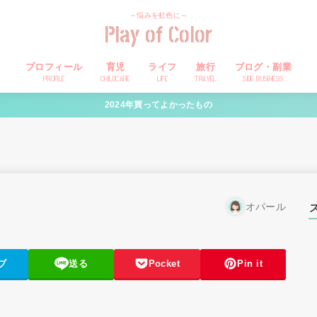
～悩みを虹色に～
Play of Color
プロフィール
育児
ライフ
旅行
ブログ・副業
PROFILE
CHILDCARE
LIFE
TRAVEL
SIDE BUSINESS
2024年買ってよかったもの
オパール
ブ
送る
Pocket
Pin it