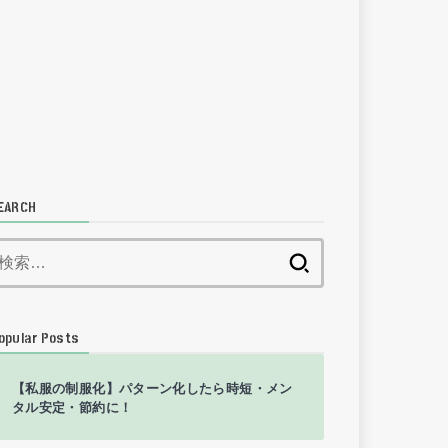
EARCH
検
索:
opular Posts
【私服の制服化】パターン化したら時短・メン
タル安定・節約に！