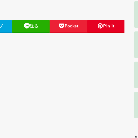
ブ
送る
Pocket
Pin it
N