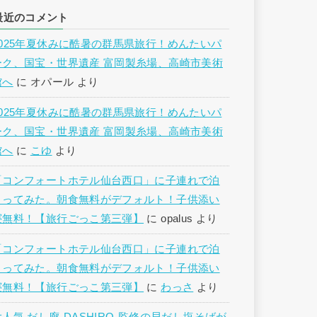
最近のコメント
2025年夏休みに酷暑の群馬県旅行！めんたいパ
ーク、国宝・世界遺産 富岡製糸場、高崎市美術
館へ
に
オパール
より
2025年夏休みに酷暑の群馬県旅行！めんたいパ
ーク、国宝・世界遺産 富岡製糸場、高崎市美術
館へ
に
こゆ
より
「コンフォートホテル仙台西口」に子連れで泊
まってみた。朝食無料がデフォルト！子供添い
寝無料！【旅行ごっこ第三弾】
に
opalus
より
「コンフォートホテル仙台西口」に子連れで泊
まってみた。朝食無料がデフォルト！子供添い
寝無料！【旅行ごっこ第三弾】
に
わっさ
より