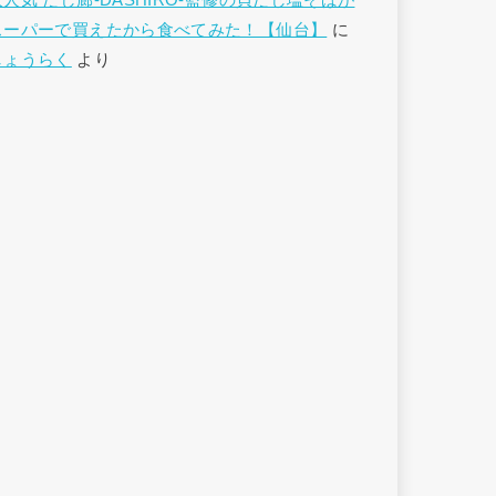
大人気 だし廊-DASHIRO-監修の貝だし塩そばが
スーパーで買えたから食べてみた！【仙台】
に
しょうらく
より