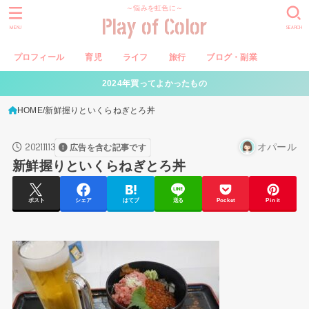
～悩みを虹色に～
Play of Color
MENU
SEARCH
プロフィール
育児
ライフ
旅行
ブログ・副業
2024年買ってよかったもの
HOME
新鮮握りといくらねぎとろ丼
2021.11.13
オパール
広告を含む記事です
新鮮握りといくらねぎとろ丼
ポスト
シェア
はてブ
送る
Pocket
Pin it