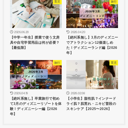
育児
旅行
2026.06.20
2026.04.20
【中学一年生】授業で使う文房
【絶叫系無し】3月のディズニー
具や自宅学習用品は何が必要？
でアトラクション12個楽しめ
【最低限】
た！ディズニーランド編【2026
年】
旅行
育児
2026.04.19
2026.02.08
【絶叫系無し】卒業旅行で初め
【小学生】脂性肌？インナード
て3月のディズニーリゾートを体
ライ肌？肌荒れ・ニキビ普段の
験！ディズニーシー編【2026
スキンケア【2025〜2026】
年】