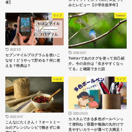
者】
みたレビュー【小学生低学年】
ライフ
Twitter
2022.11.11
2022.01.07
セブンマイルプログラムを使いこ
Twitterであのタグを使って自己紹
なせ！どうやって貯める？何に使
介。今の自分は「生きやすくなっ
える？特典は？
てる」と確認できた話
ヘルス
ライフ
2023.05.03
2022.01.07
カスタムできる多色ボールペンっ
こんなにたくさん！？オートミー
て便利ね！宿題や勉強の丸付けで
ルのアレンジレシピで飽きずに体
見やすいカラーが選べて大満足！