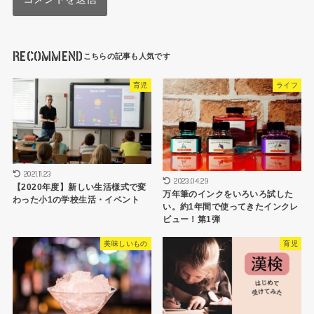
RECOMMEND
育児
ライフ
2021.11.23
2023.04.29
【2020年度】新しい生活様式で変
万年筆のインクをいろいろ試した
わった小1の学校生活・イベント
い。約1年間で使ってきたインクレ
ビュー！第1弾
美味しいもの
育児