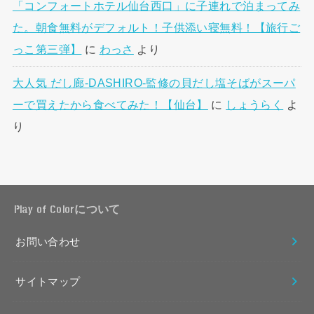
「コンフォートホテル仙台西口」に子連れで泊まってみ
た。朝食無料がデフォルト！子供添い寝無料！【旅行ご
っこ第三弾】
に
わっさ
より
大人気 だし廊-DASHIRO-監修の貝だし塩そばがスーパ
ーで買えたから食べてみた！【仙台】
に
しょうらく
よ
り
Play of Colorについて
お問い合わせ
サイトマップ