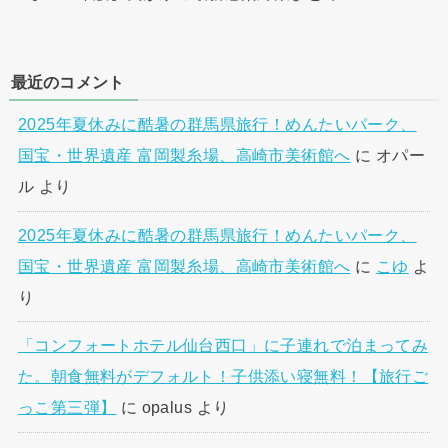
最近のコメント
2025年夏休みに酷暑の群馬県旅行！めんたいパーク、
国宝・世界遺産 富岡製糸場、高崎市美術館へ
に
オパー
ル
より
2025年夏休みに酷暑の群馬県旅行！めんたいパーク、
国宝・世界遺産 富岡製糸場、高崎市美術館へ
に
こゆ
よ
り
「コンフォートホテル仙台西口」に子連れで泊まってみ
た。朝食無料がデフォルト！子供添い寝無料！【旅行ご
っこ第三弾】
に
opalus
より