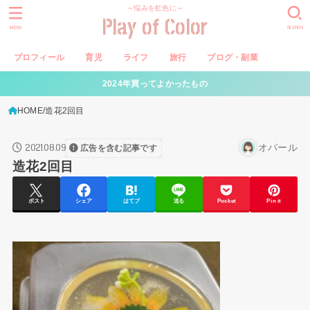
～悩みを虹色に～
Play of Color
MENU
SEARCH
プロフィール
育児
ライフ
旅行
ブログ・副業
2024年買ってよかったもの
HOME
造花2回目
2021.08.09
オパール
広告を含む記事です
造花2回目
ポスト
シェア
はてブ
送る
Pocket
Pin it