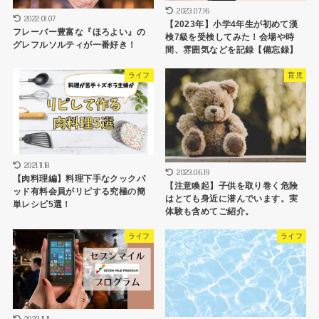
2023.07.16
2022.01.07
【2023年】小学4年生が初めて漢
フレーバー豊富な『ほろよい』の
検7級を受検してみた！会場や時
グレフルソルティが一番好き！
間、雰囲気などを記録【備忘録】
ライフ
育児
2021.11.18
2023.06.19
【肉料理編】料理下手なクックパ
【注意喚起】子供を取り巻く危険
ッド有料会員がリピする究極の簡
はとても身近に潜んでいます。実
単レシピ5選！
体験も含めてご紹介。
ライフ
ライフ