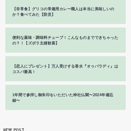
【非常食】グリコの常備用カレー職人は本当に美味しいの
か？食べてみた【防災】
便利な薬味・調味料チューブ！こんなものまでできちゃった
の？！【ズボラ主婦歓喜】
【恋人にプレゼント】万人受けする香水『オゥパラディ』は
コスパ最高！
1年間で参拝し御朱印をいただいた神社仏閣〜2024年備忘
録〜
NEW POST