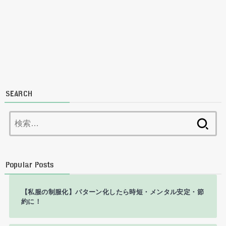
SEARCH
検
索:
Popular Posts
【私服の制服化】パターン化したら時短・メンタル安定・節
約に！