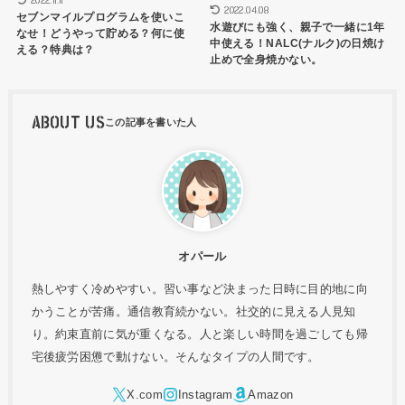
2022.11.11
2022.04.08
セブンマイルプログラムを使いこ
水遊びにも強く、親子で一緒に1年
なせ！どうやって貯める？何に使
中使える！NALC(ナルク)の日焼け
える？特典は？
止めで全身焼かない。
ABOUT US
オパール
熱しやすく冷めやすい。習い事など決まった日時に目的地に向
かうことが苦痛。通信教育続かない。社交的に見える人見知
り。約束直前に気が重くなる。人と楽しい時間を過ごしても帰
宅後疲労困憊で動けない。そんなタイプの人間です。