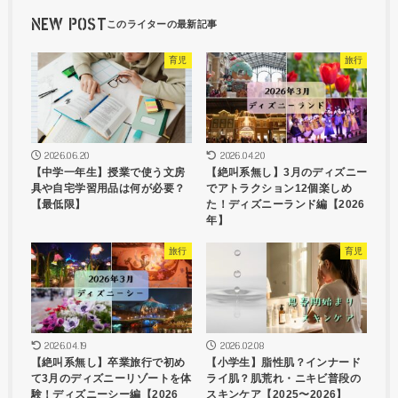
NEW POST
育児
旅行
2026.06.20
2026.04.20
【中学一年生】授業で使う文房
【絶叫系無し】3月のディズニー
具や自宅学習用品は何が必要？
でアトラクション12個楽しめ
【最低限】
た！ディズニーランド編【2026
年】
旅行
育児
2026.04.19
2026.02.08
【絶叫系無し】卒業旅行で初め
【小学生】脂性肌？インナード
て3月のディズニーリゾートを体
ライ肌？肌荒れ・ニキビ普段の
験！ディズニーシー編【2026
スキンケア【2025〜2026】