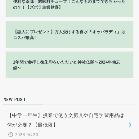
便利な薬味・調味料チューブ！こんなものまでできちゃった
の？！【ズボラ主婦歓喜】
【恋人にプレゼント】万人受けする香水『オゥパラディ』は
コスパ最高！
1年間で参拝し御朱印をいただいた神社仏閣〜2024年備忘
録〜
NEW POST
【中学一年生】授業で使う文房具や自宅学習用品は
何が必要？【最低限】
2026.06.20