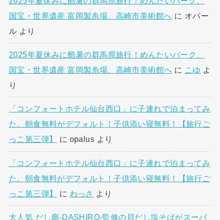
2025年夏休みに酷暑の群馬県旅行！めんたいパーク、
国宝・世界遺産 富岡製糸場、高崎市美術館へ
に
オパー
ル
より
2025年夏休みに酷暑の群馬県旅行！めんたいパーク、
国宝・世界遺産 富岡製糸場、高崎市美術館へ
に
こゆ
よ
り
「コンフォートホテル仙台西口」に子連れで泊まってみ
た。朝食無料がデフォルト！子供添い寝無料！【旅行ご
っこ第三弾】
に
opalus
より
「コンフォートホテル仙台西口」に子連れで泊まってみ
た。朝食無料がデフォルト！子供添い寝無料！【旅行ご
っこ第三弾】
に
わっさ
より
大人気 だし廊-DASHIRO-監修の貝だし塩そばがスーパ