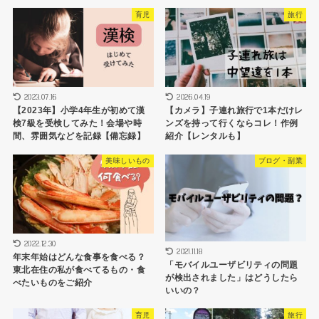
育児
旅行
2023.07.16
2026.04.19
【2023年】小学4年生が初めて漢
【カメラ】子連れ旅行で1本だけレ
検7級を受検してみた！会場や時
ンズを持って行くならコレ！作例
間、雰囲気などを記録【備忘録】
紹介【レンタルも】
美味しいもの
ブログ・副業
2022.12.30
2021.11.18
年末年始はどんな食事を食べる？
「モバイルユーザビリティの問題
東北在住の私が食べてるもの・食
が検出されました」はどうしたら
べたいものをご紹介
いいの？
育児
旅行