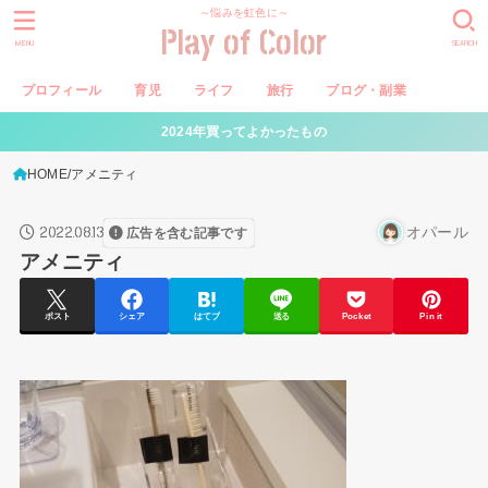
～悩みを虹色に～
Play of Color
MENU
SEARCH
プロフィール
育児
ライフ
旅行
ブログ・副業
2024年買ってよかったもの
HOME
アメニティ
2022.08.13
オパール
広告を含む記事です
アメニティ
ポスト
シェア
はてブ
送る
Pocket
Pin it