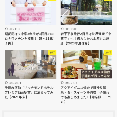
2022.12.30
2023.09.03
副反応は？小学3年生が3回目のコ
岩手平泉旅行2日目は世界遺産「中
ロナワクチンを接種！【5～11歳/
尊寺」へ！購入したお土産もご紹
子供】
介【2023年夏休み】
旅行
旅行
2023.05.14
2023.05.14
子連れ宿泊「リッチモンドホテル
アクアイグニス仙台で日帰り温
プレミア仙台駅前」に泊まってみ
泉・食・スイーツを満喫！子連れ
た【2021年末】
でも楽しめました♪【備忘録・口コ
ミ】