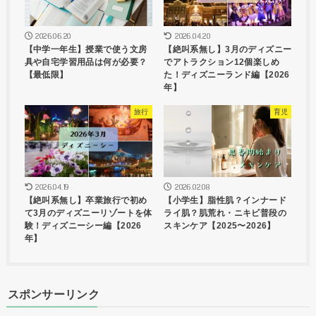
2026.06.20
2026.04.20
【中学一年生】授業で使う文房
【絶叫系無し】3月のディズニー
具や自宅学習用品は何が必要？
でアトラクション12個楽しめ
【最低限】
た！ディズニーランド編【2026
年】
旅行
育児
2026.04.19
2026.02.08
【絶叫系無し】卒業旅行で初め
【小学生】脂性肌？インナード
て3月のディズニーリゾートを体
ライ肌？肌荒れ・ニキビ普段の
験！ディズニーシー編【2026
スキンケア【2025〜2026】
年】
スポンサーリンク