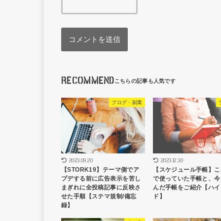
RECOMMEND
ブログ・副業
2023.09.20
2023.12.30
【STORK19】テーマ側でア
【スケジュール手帳】こ
プデする前に広告表示を苦し
で使っていた手帳と、今
まぎれに全投稿記事に反映さ
んだ手帳をご紹介【ハイ
せた手順【ステマ規制/備忘
ド】
録】