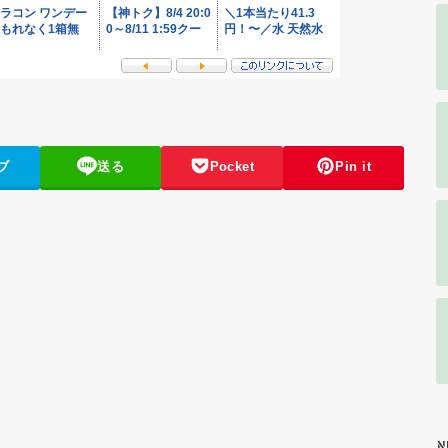
ブ
送る
Pocket
Pin it
N