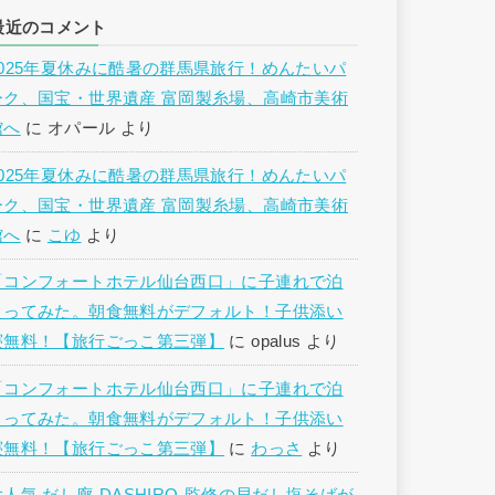
最近のコメント
2025年夏休みに酷暑の群馬県旅行！めんたいパ
ーク、国宝・世界遺産 富岡製糸場、高崎市美術
館へ
に
オパール
より
2025年夏休みに酷暑の群馬県旅行！めんたいパ
ーク、国宝・世界遺産 富岡製糸場、高崎市美術
館へ
に
こゆ
より
「コンフォートホテル仙台西口」に子連れで泊
まってみた。朝食無料がデフォルト！子供添い
寝無料！【旅行ごっこ第三弾】
に
opalus
より
「コンフォートホテル仙台西口」に子連れで泊
まってみた。朝食無料がデフォルト！子供添い
寝無料！【旅行ごっこ第三弾】
に
わっさ
より