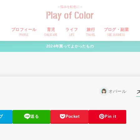
～悩みを虹色に～
Play of Color
プロフィール
育児
ライフ
旅行
ブログ・副業
PROFILE
CHILDCARE
LIFE
TRAVEL
SIDE BUSINESS
2024年買ってよかったもの
オパール
ブ
送る
Pocket
Pin it