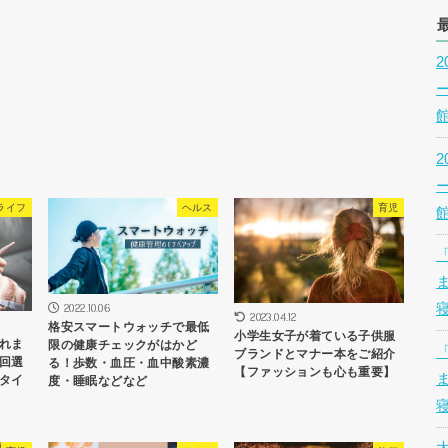
ライフ
ヘルス
育児
2022.10.06
2023.04.12
格安スマートウォッチで最低
小学生女子が着ている子供服
れま
限の健康チェックがはかど
ブランドとマナー本をご紹介
回選
る！歩数・血圧・血中酸素濃
【ファッションも心も重要】
タイ
度・睡眠などなど