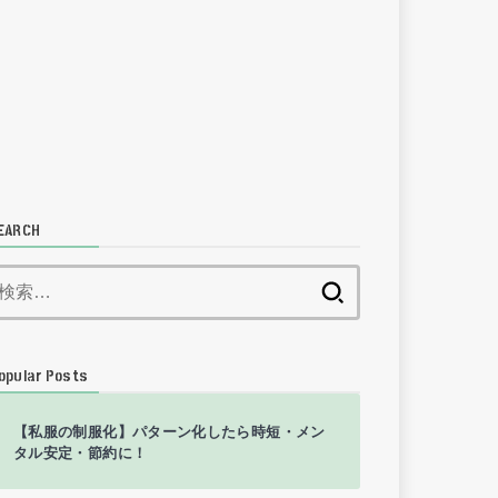
EARCH
検
索:
opular Posts
【私服の制服化】パターン化したら時短・メン
タル安定・節約に！