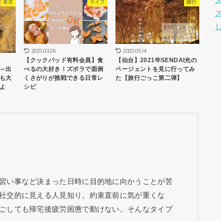
育児
ライフ
旅行
2023.03.26
2023.05.14
【クックパッド有料会員】食
【仙台】2021年SENDAI光の
～出
べるの大好き！ズボラで面倒
ページェントを見に行ってみ
も大
くさがりが挑戦できる日常レ
た【旅行ごっこ第二弾】
よ
シピ
習い事など決まった日時に目的地に向かうことが苦
社交的に見える人見知り。約束直前に気が重くな
ごしても帰宅後疲労困憊で動けない。そんなタイプ