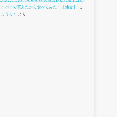
大人気 だし廊-DASHIRO-監修の貝だし塩そばが
スーパーで買えたから食べてみた！【仙台】
に
しょうらく
より