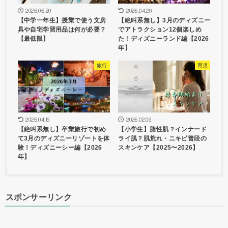
2026.06.20
2026.04.20
【中学一年生】授業で使う文房
【絶叫系無し】3月のディズニー
具や自宅学習用品は何が必要？
でアトラクション12個楽しめ
【最低限】
た！ディズニーランド編【2026
年】
旅行
育児
2026.04.19
2026.02.08
【絶叫系無し】卒業旅行で初め
【小学生】脂性肌？インナード
て3月のディズニーリゾートを体
ライ肌？肌荒れ・ニキビ普段の
験！ディズニーシー編【2026
スキンケア【2025〜2026】
年】
スポンサーリンク