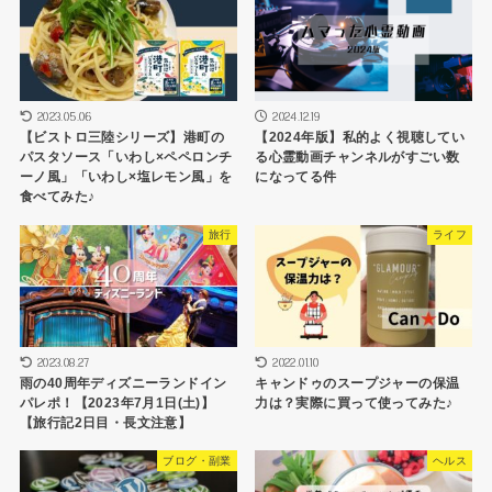
2023.05.06
2024.12.19
【ビストロ三陸シリーズ】港町の
【2024年版】私的よく視聴してい
パスタソース「いわし×ペペロンチ
る心霊動画チャンネルがすごい数
ーノ風」「いわし×塩レモン風」を
になってる件
食べてみた♪
旅行
ライフ
2023.08.27
2022.01.10
雨の40周年ディズニーランドイン
キャンドゥのスープジャーの保温
パレポ！【2023年7月1日(土)】
力は？実際に買って使ってみた♪
【旅行記2日目・長文注意】
ブログ・副業
ヘルス