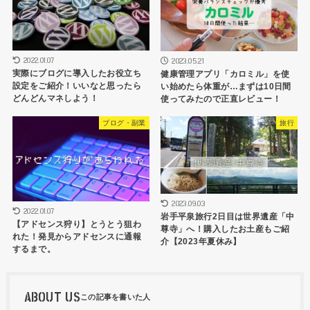
2022.01.07
2023.05.21
実際にブログに導入したお役立ち
健康管理アプリ「カロミル」を使
設定をご紹介！いいなと思ったら
い始めたら体重が…まずは10日間
どんどんマネしよう！
使ってみたので正直レビュー！
ブログ・副業
旅行
2023.09.03
2022.01.07
岩手平泉旅行2日目は世界遺産「中
【アドセンス狩り】とうとう狙わ
尊寺」へ！購入したお土産もご紹
れた！発見からアドセンスに通報
介【2023年夏休み】
するまで。
ABOUT US