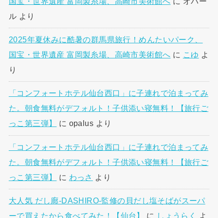
国宝・世界遺産 富岡製糸場、高崎市美術館へ
に
オパー
ル
より
2025年夏休みに酷暑の群馬県旅行！めんたいパーク、
国宝・世界遺産 富岡製糸場、高崎市美術館へ
に
こゆ
よ
り
「コンフォートホテル仙台西口」に子連れで泊まってみ
た。朝食無料がデフォルト！子供添い寝無料！【旅行ご
っこ第三弾】
に
opalus
より
「コンフォートホテル仙台西口」に子連れで泊まってみ
た。朝食無料がデフォルト！子供添い寝無料！【旅行ご
っこ第三弾】
に
わっさ
より
大人気 だし廊-DASHIRO-監修の貝だし塩そばがスーパ
ーで買えたから食べてみた！【仙台】
に
しょうらく
よ