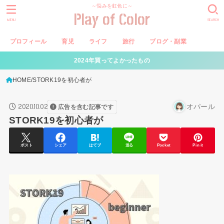
～悩みを虹色に～
Play of Color
MENU
SEARCH
プロフィール
育児
ライフ
旅行
ブログ・副業
2024年買ってよかったもの
HOME
STORK19を初心者が
2020.10.02
オパール
広告を含む記事です
STORK19を初心者が
ポスト
シェア
はてブ
送る
Pocket
Pin it