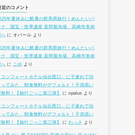
最近のコメント
2025年夏休みに酷暑の群馬県旅行！めんたいパ
ーク、国宝・世界遺産 富岡製糸場、高崎市美術
館へ
に
オパール
より
2025年夏休みに酷暑の群馬県旅行！めんたいパ
ーク、国宝・世界遺産 富岡製糸場、高崎市美術
館へ
に
こゆ
より
「コンフォートホテル仙台西口」に子連れで泊
まってみた。朝食無料がデフォルト！子供添い
寝無料！【旅行ごっこ第三弾】
に
opalus
より
「コンフォートホテル仙台西口」に子連れで泊
まってみた。朝食無料がデフォルト！子供添い
寝無料！【旅行ごっこ第三弾】
に
わっさ
より