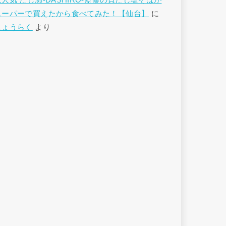
大人気 だし廊-DASHIRO-監修の貝だし塩そばが
スーパーで買えたから食べてみた！【仙台】
に
しょうらく
より