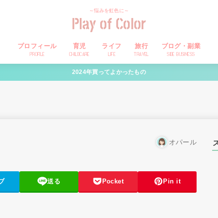
～悩みを虹色に～
Play of Color
プロフィール
育児
ライフ
旅行
ブログ・副業
PROFILE
CHILDCARE
LIFE
TRAVEL
SIDE BUSINESS
2024年買ってよかったもの
オパール
ブ
送る
Pocket
Pin it