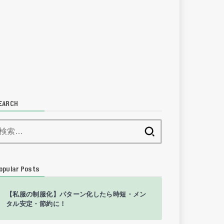
EARCH
検
索:
opular Posts
【私服の制服化】パターン化したら時短・メン
タル安定・節約に！