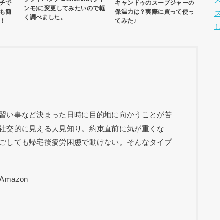
チで
キャンドゥのスープジャーの
ンモ)に変更してみたいので軽
も簡
保温力は？実際に買って使っ
く調べました。
！
てみた♪
習い事など決まった日時に目的地に向かうことが苦
社交的に見える人見知り。約束直前に気が重くな
ごしても帰宅後疲労困憊で動けない。そんなタイプ