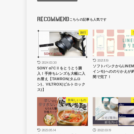
RECOMMEND
旅行
2021.11.19
2024.03.30
ソフトバンクからLINEM
SONY α7CⅡをとうとう購
インモ)へののりかえが約
入！手持ちレンズも大幅に入
間で完了！
れ替え【TAMRON(タムロ
ン)、VILTROX(ビルトロック
ス)】
美味しいもの
2023.05.14
2022.03.19