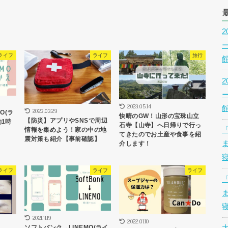
ライフ
ライフ
旅行
2023.05.14
2023.03.29
O(ラ
快晴のGW！山形の宝珠山立
【防災】アプリやSNSで周辺
1時
石寺【山寺】へ日帰りで行っ
情報を集めよう！家の中の地
てきたのでお土産や食事を紹
震対策も紹介【事前確認】
介します！
ライフ
ライフ
ライフ
2021.11.19
2022.01.10
ソフトバンク→LINEMO(ライ