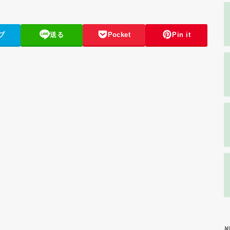
ブ
送る
Pocket
Pin it
N