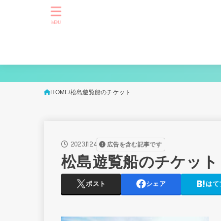
MENU
HOME
松島遊覧船のチケット
2023.11.24
広告を含む記事です
松島遊覧船のチケット
ポスト
シェア
はて