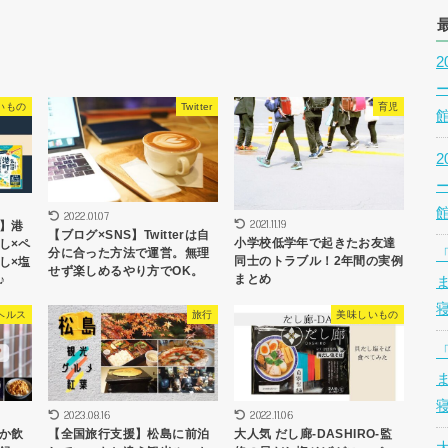
いもの
Twitter
育児
2022.01.07
2021.11.19
】港
【ブログ×SNS】Twitterは自
小学校低学年で起きたお友達
し×ペ
分に合った方法で運営。無理
同士のトラブル！2年間の実例
し×塩
せず楽しめるやり方でOK。
まとめ
♪
ヘルス
旅行
美味しいもの
2023.08.16
2022.11.06
か飲
【全国旅行支援】松島に前泊
大人気 だし廊-DASHIRO-監