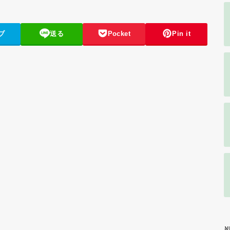
ブ
送る
Pocket
Pin it
N