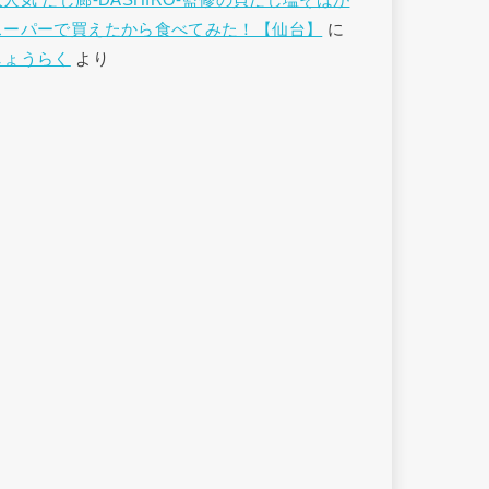
大人気 だし廊-DASHIRO-監修の貝だし塩そばが
スーパーで買えたから食べてみた！【仙台】
に
しょうらく
より