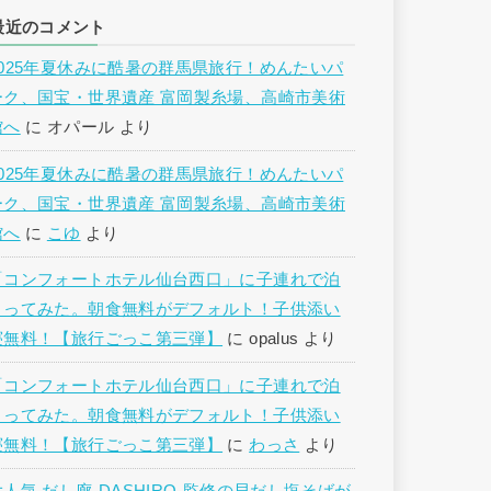
最近のコメント
2025年夏休みに酷暑の群馬県旅行！めんたいパ
ーク、国宝・世界遺産 富岡製糸場、高崎市美術
館へ
に
オパール
より
2025年夏休みに酷暑の群馬県旅行！めんたいパ
ーク、国宝・世界遺産 富岡製糸場、高崎市美術
館へ
に
こゆ
より
「コンフォートホテル仙台西口」に子連れで泊
まってみた。朝食無料がデフォルト！子供添い
寝無料！【旅行ごっこ第三弾】
に
opalus
より
「コンフォートホテル仙台西口」に子連れで泊
まってみた。朝食無料がデフォルト！子供添い
寝無料！【旅行ごっこ第三弾】
に
わっさ
より