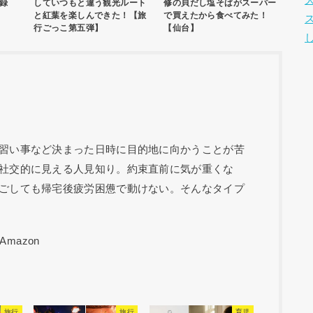
録
していつもと違う観光ルート
修の貝だし塩そばがスーパー
と紅葉を楽しんできた！【旅
で買えたから食べてみた！
行ごっこ第五弾】
【仙台】
習い事など決まった日時に目的地に向かうことが苦
社交的に見える人見知り。約束直前に気が重くな
ごしても帰宅後疲労困憊で動けない。そんなタイプ
旅行
旅行
育児