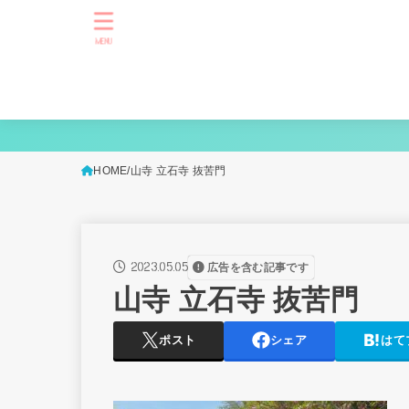
MENU
HOME
山寺 立石寺 抜苦門
2023.05.05
広告を含む記事です
山寺 立石寺 抜苦門
ポスト
シェア
はて