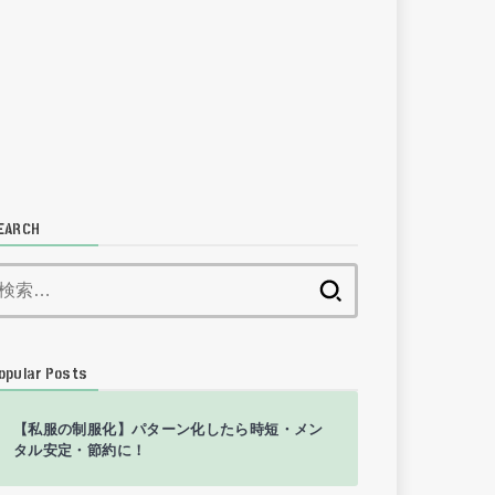
EARCH
検
索:
opular Posts
【私服の制服化】パターン化したら時短・メン
タル安定・節約に！