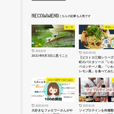
RECOMMEND
独り言
美味し
2021.12.19
2023.05.06
2021年9月3日に思うこと
【ビストロ三陸シリーズ
町のパスタソース「いわ
ペロンチーノ風」「いわ
レモン風」を食べてみた
100の質問で自己紹介
2022.04.09
2023.10.09
大好きなフォロワーさんがや
ソイプロテインを何種類