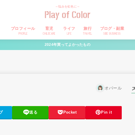
～悩みを虹色に～
Play of Color
プロフィール
育児
ライフ
旅行
ブログ・副業
PROFILE
CHILDCARE
LIFE
TRAVEL
SIDE BUSINESS
2024年買ってよかったもの
オパール
ブ
送る
Pocket
Pin it