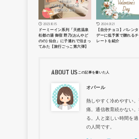
2023.10.15
2024.01.21
ドーミーイン系列「天然温泉
【自分チョコ】バレンタ
杜都の湯 御宿 野乃(おんやど
デーに低予算で贈れるチ
のの) 仙台」に子連れで泊まっ
レートを紹介
てみた【旅行ごっこ第六弾】
ABOUT US
オパール
熱しやすく冷めやすい。
痛。通信教育続かない。
る。人と楽しい時間を過
の人間です。