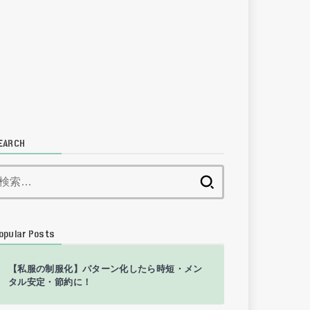
EARCH
検
索:
opular Posts
【私服の制服化】パターン化したら時短・メン
タル安定・節約に！