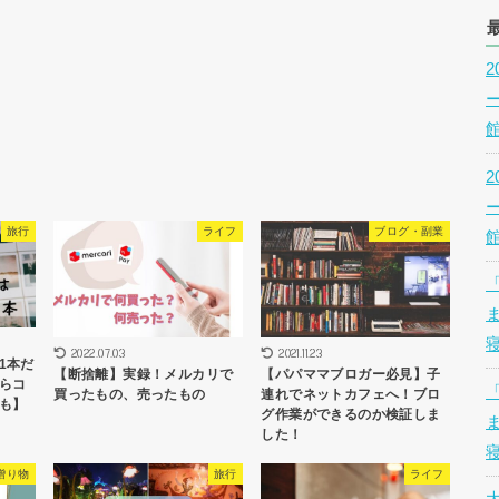
旅行
ライフ
ブログ・副業
2022.07.03
2021.11.23
1本だ
【断捨離】実録！メルカリで
【パパママブロガー必見】子
らコ
買ったもの、売ったもの
連れでネットカフェへ！ブロ
も】
グ作業ができるのか検証しま
した！
贈り物
旅行
ライフ