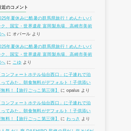
最近のコメント
2025年夏休みに酷暑の群馬県旅行！めんたいパ
ーク、国宝・世界遺産 富岡製糸場、高崎市美術
館へ
に
オパール
より
2025年夏休みに酷暑の群馬県旅行！めんたいパ
ーク、国宝・世界遺産 富岡製糸場、高崎市美術
館へ
に
こゆ
より
「コンフォートホテル仙台西口」に子連れで泊
まってみた。朝食無料がデフォルト！子供添い
寝無料！【旅行ごっこ第三弾】
に
opalus
より
「コンフォートホテル仙台西口」に子連れで泊
まってみた。朝食無料がデフォルト！子供添い
寝無料！【旅行ごっこ第三弾】
に
わっさ
より