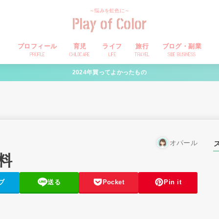
～悩みを虹色に～
Play of Color
プロフィール
育児
ライフ
旅行
ブログ・副業
PROFILE
CHILDCARE
LIFE
TRAVEL
SIDE BUSINESS
2024年買ってよかったもの
オパール
料
ブ
送る
Pocket
Pin it