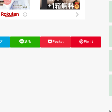
ブ
送る
Pocket
Pin it
N