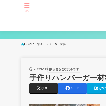
MENU
HOME
手作りハンバーガー材料
2022.12.30
広告を含む記事です
手作りハンバーガー材
ポスト
シェア
はて