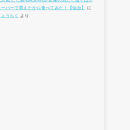
大人気 だし廊-DASHIRO-監修の貝だし塩そばが
スーパーで買えたから食べてみた！【仙台】
に
しょうらく
より