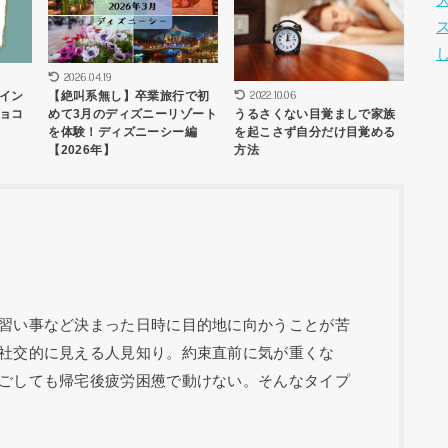
2026.04.19
2022.10.06
イン
【絶叫系無し】卒業旅行で初
うるさくない目覚ましで家族
ョコ
めて3月のディズニーリゾート
を起こさず自分だけ目覚める
を体験！ディズニーシー編
方法
【2026年】
習い事など決まった日時に目的地に向かうことが苦
社交的に見える人見知り。約束直前に気が重くな
ごしても帰宅後疲労困憊で動けない。そんなタイプ