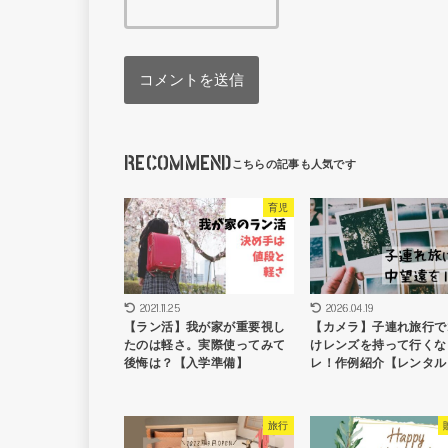
RECOMMEND
育児
2021.11.25
2026.04.19
【ラン活】我が家が重要視し
【カメラ】子連れ旅行で
たのは軽さ。実際使ってみて
けレンズを持って行くな
後悔は？【入学準備】
レ！作例紹介【レンタル
旅行