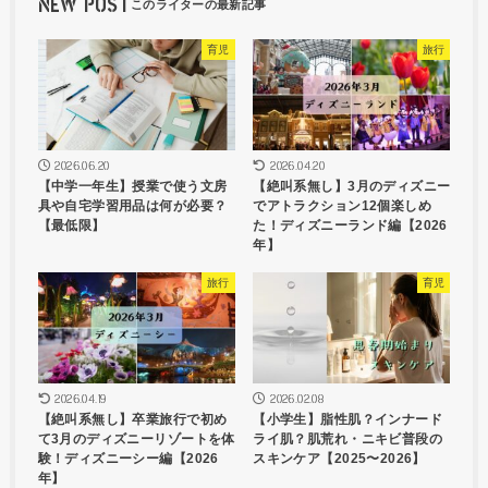
NEW POST
育児
旅行
2026.06.20
2026.04.20
【中学一年生】授業で使う文房
【絶叫系無し】3月のディズニー
具や自宅学習用品は何が必要？
でアトラクション12個楽しめ
【最低限】
た！ディズニーランド編【2026
年】
旅行
育児
2026.04.19
2026.02.08
【絶叫系無し】卒業旅行で初め
【小学生】脂性肌？インナード
て3月のディズニーリゾートを体
ライ肌？肌荒れ・ニキビ普段の
験！ディズニーシー編【2026
スキンケア【2025〜2026】
年】