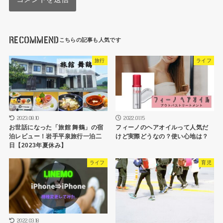
RECOMMEND
旅行
ライフ
2023.08.10
2022.01.15
お世話になった「旅館 舞鶴」の宿
フィーノのヘアオイルって人気だ
泊レビュー！岩手平泉旅行一泊二
けど実際どうなの？使い心地は？
日【2023年夏休み】
ライフ
育児
2022.03.18