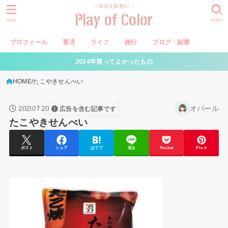
～悩みを虹色に～
Play of Color
MENU
SEARCH
プロフィール
育児
ライフ
旅行
ブログ・副業
2024年買ってよかったもの
HOME
たこやきせんべい
2021.07.20
オパール
広告を含む記事です
たこやきせんべい
ポスト
シェア
はてブ
送る
Pocket
Pin it