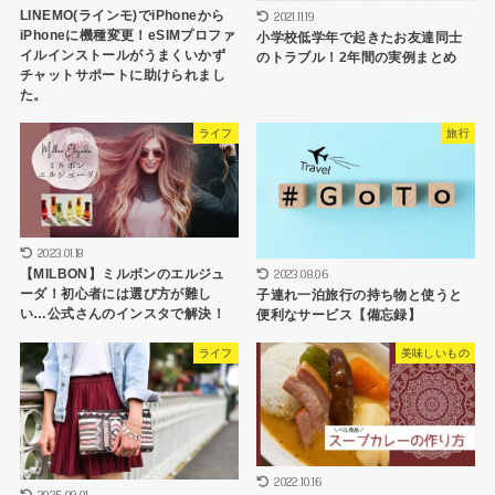
LINEMO(ラインモ)でiPhoneから
2021.11.19
iPhoneに機種変更！eSIMプロファ
小学校低学年で起きたお友達同士
イルインストールがうまくいかず
のトラブル！2年間の実例まとめ
チャットサポートに助けられまし
た。
ライフ
旅行
2023.01.18
2023.08.06
【MILBON】ミルボンのエルジュ
ーダ！初心者には選び方が難し
子連れ一泊旅行の持ち物と使うと
い…公式さんのインスタで解決！
便利なサービス【備忘録】
ライフ
美味しいもの
2022.10.16