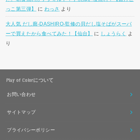
っこ第三弾】
に
わっさ
より
大人気 だし廊-DASHIRO-監修の貝だし塩そばがスーパ
ーで買えたから食べてみた！【仙台】
に
しょうらく
よ
り
Play of Colorについて
お問い合わせ
サイトマップ
プライバシーポリシー