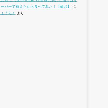
大人気 だし廊-DASHIRO-監修の貝だし塩そばが
スーパーで買えたから食べてみた！【仙台】
に
しょうらく
より