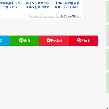
ブ
送る
Pocket
Pin it
N