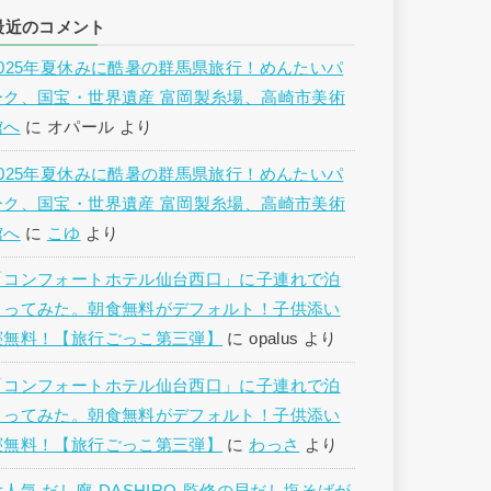
最近のコメント
2025年夏休みに酷暑の群馬県旅行！めんたいパ
ーク、国宝・世界遺産 富岡製糸場、高崎市美術
館へ
に
オパール
より
2025年夏休みに酷暑の群馬県旅行！めんたいパ
ーク、国宝・世界遺産 富岡製糸場、高崎市美術
館へ
に
こゆ
より
「コンフォートホテル仙台西口」に子連れで泊
まってみた。朝食無料がデフォルト！子供添い
寝無料！【旅行ごっこ第三弾】
に
opalus
より
「コンフォートホテル仙台西口」に子連れで泊
まってみた。朝食無料がデフォルト！子供添い
寝無料！【旅行ごっこ第三弾】
に
わっさ
より