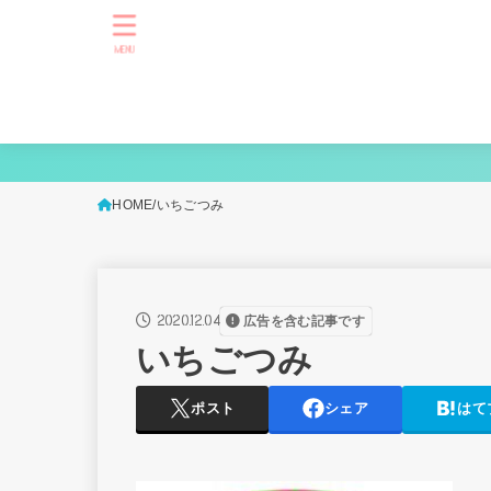
MENU
HOME
いちごつみ
2020.12.04
広告を含む記事です
いちごつみ
ポスト
シェア
はて