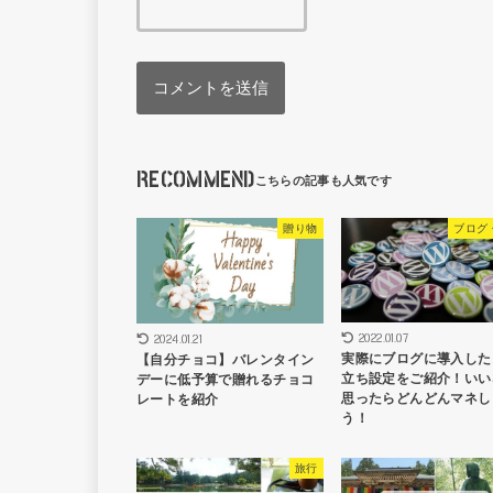
RECOMMEND
贈り物
ブログ
2022.01.07
2024.01.21
実際にブログに導入した
【自分チョコ】バレンタイン
立ち設定をご紹介！いい
デーに低予算で贈れるチョコ
思ったらどんどんマネし
レートを紹介
う！
旅行