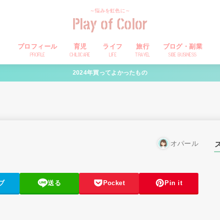
～悩みを虹色に～
Play of Color
プロフィール
育児
ライフ
旅行
ブログ・副業
PROFILE
CHILDCARE
LIFE
TRAVEL
SIDE BUSINESS
2024年買ってよかったもの
オパール
ブ
送る
Pocket
Pin it