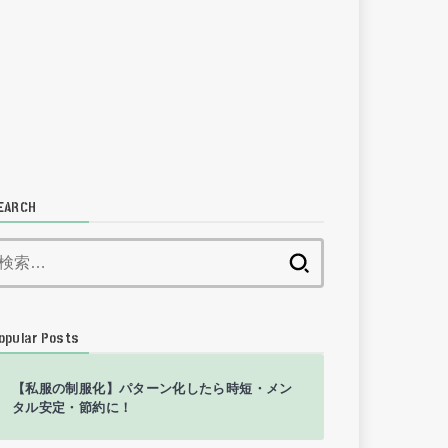
EARCH
検
索:
opular Posts
【私服の制服化】パターン化したら時短・メン
タル安定・節約に！