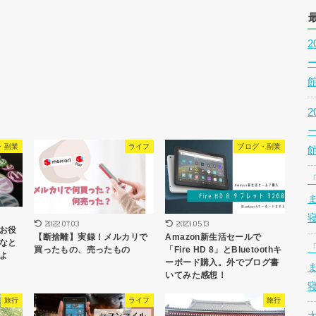
・副業
ライフ
ブログ・副業
2022.07.03
2023.05.13
お役
【断捨離】実録！メルカリで
Amazon新生活セールで
なと
買ったもの、売ったもの
「Fire HD 8」とBluetoothキ
よ
ーボード購入。外でブログ書
いてみた感想！
旅行
ライフ
旅行