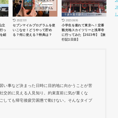
2022.11.11
2023.08.16
山立
セブンマイルプログラムを使
小学生を連れて東京へ！定番
行っ
いこなせ！どうやって貯め
観光地スカイツリーと浅草寺
を紹
る？何に使える？特典は？
に行ってみた【2023年】【旅
行記1日目】
習い事など決まった日時に目的地に向かうことが苦
社交的に見える人見知り。約束直前に気が重くな
ごしても帰宅後疲労困憊で動けない。そんなタイプ