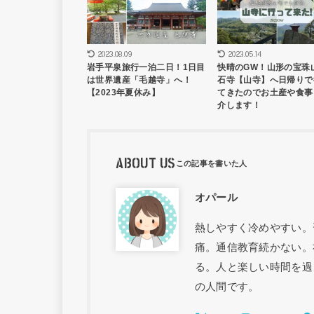
2023.08.09
2023.05.14
岩手平泉旅行一泊二日！1日目
快晴のGW！山形の宝珠
は世界遺産「毛越寺」へ！
石寺【山寺】へ日帰りで
【2023年夏休み】
てきたのでお土産や食事
介します！
ABOUT US
オパール
熱しやすく冷めやすい。
痛。通信教育続かない。
る。人と楽しい時間を過
の人間です。