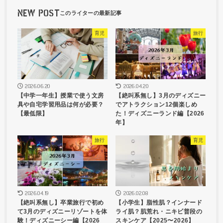
NEW POST
育児
旅行
2026.06.20
2026.04.20
【中学一年生】授業で使う文房
【絶叫系無し】3月のディズニー
具や自宅学習用品は何が必要？
でアトラクション12個楽しめ
【最低限】
た！ディズニーランド編【2026
年】
旅行
育児
2026.04.19
2026.02.08
【絶叫系無し】卒業旅行で初め
【小学生】脂性肌？インナード
て3月のディズニーリゾートを体
ライ肌？肌荒れ・ニキビ普段の
験！ディズニーシー編【2026
スキンケア【2025〜2026】