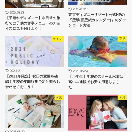
2025.07.27
2023.03.23
東京ディズニーリゾート公式HPの
【子連れディズニー】非日常の旅
『壁紙(旧壁紙カレンダー)』のダウ
行では子供の食事メニューのチョ
ンロード方法
イスに気を付けよう！
ライフ
育児
2021.11.23
2023.05.24
【2021年限定】祝日の変更を確
【小学生】学校のスクール水着は
認！学校の年間行事予定と照らし
高い…通販でお安く用意しまし
合わせておこう！
た！
育児
育児
2026.06.20