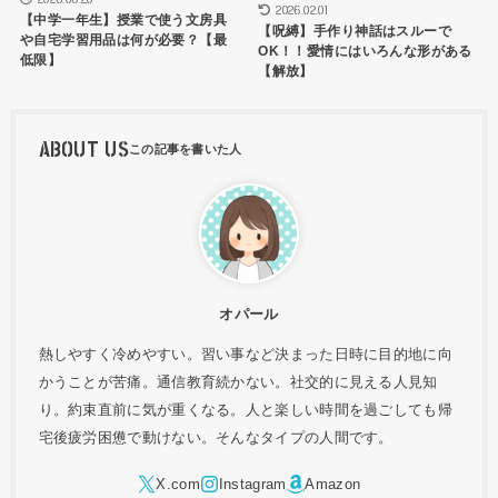
2026.02.01
【中学一年生】授業で使う文房具
【呪縛】手作り神話はスルーで
や自宅学習用品は何が必要？【最
OK！！愛情にはいろんな形がある
低限】
【解放】
ABOUT US
オパール
熱しやすく冷めやすい。習い事など決まった日時に目的地に向
かうことが苦痛。通信教育続かない。社交的に見える人見知
り。約束直前に気が重くなる。人と楽しい時間を過ごしても帰
宅後疲労困憊で動けない。そんなタイプの人間です。