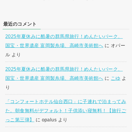
最近のコメント
2025年夏休みに酷暑の群馬県旅行！めんたいパーク、
国宝・世界遺産 富岡製糸場、高崎市美術館へ
に
オパー
ル
より
2025年夏休みに酷暑の群馬県旅行！めんたいパーク、
国宝・世界遺産 富岡製糸場、高崎市美術館へ
に
こゆ
よ
り
「コンフォートホテル仙台西口」に子連れで泊まってみ
た。朝食無料がデフォルト！子供添い寝無料！【旅行ご
っこ第三弾】
に
opalus
より