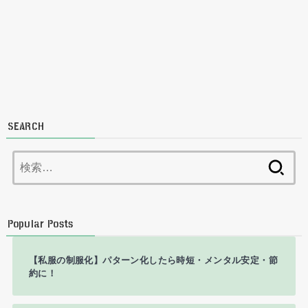
SEARCH
検
索:
Popular Posts
【私服の制服化】パターン化したら時短・メンタル安定・節
約に！