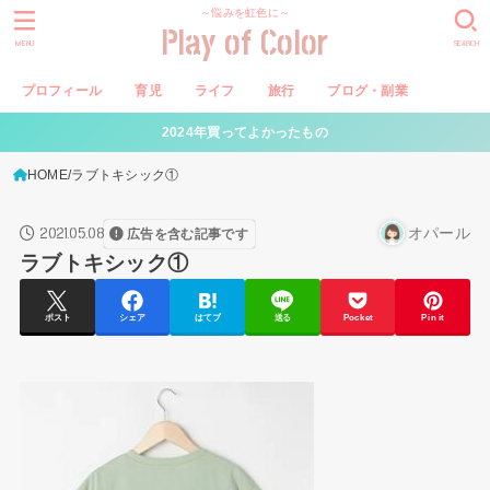
～悩みを虹色に～
Play of Color
MENU
SEARCH
プロフィール
育児
ライフ
旅行
ブログ・副業
2024年買ってよかったもの
HOME
ラブトキシック①
2021.05.08
オパール
広告を含む記事です
ラブトキシック①
ポスト
シェア
はてブ
送る
Pocket
Pin it