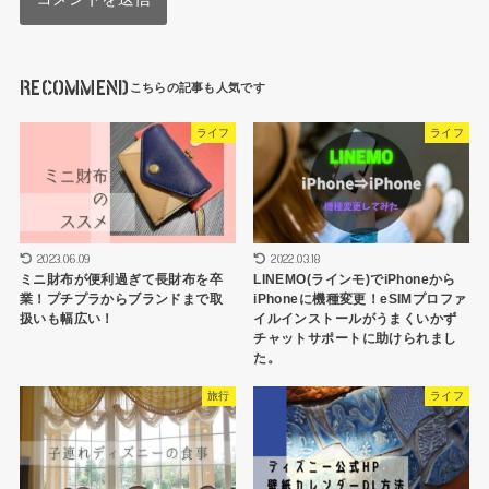
RECOMMEND
ライフ
ライフ
2023.06.09
2022.03.18
ミニ財布が便利過ぎて長財布を卒
LINEMO(ラインモ)でiPhoneから
業！プチプラからブランドまで取
iPhoneに機種変更！eSIMプロファ
扱いも幅広い！
イルインストールがうまくいかず
チャットサポートに助けられまし
た。
旅行
ライフ