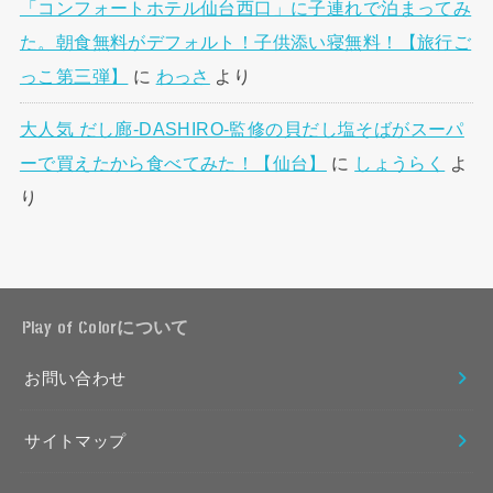
「コンフォートホテル仙台西口」に子連れで泊まってみ
た。朝食無料がデフォルト！子供添い寝無料！【旅行ご
っこ第三弾】
に
わっさ
より
大人気 だし廊-DASHIRO-監修の貝だし塩そばがスーパ
ーで買えたから食べてみた！【仙台】
に
しょうらく
よ
り
Play of Colorについて
お問い合わせ
サイトマップ