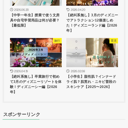
2026.06.20
2026.04.20
【中学一年生】授業で使う文房
【絶叫系無し】3月のディズニー
具や自宅学習用品は何が必要？
でアトラクション12個楽しめ
【最低限】
た！ディズニーランド編【2026
年】
旅行
育児
2026.04.19
2026.02.08
【絶叫系無し】卒業旅行で初め
【小学生】脂性肌？インナード
て3月のディズニーリゾートを体
ライ肌？肌荒れ・ニキビ普段の
験！ディズニーシー編【2026
スキンケア【2025〜2026】
年】
スポンサーリンク