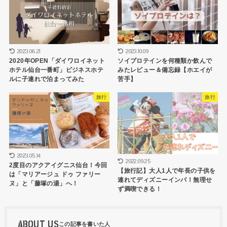
2023.06.21
2023.10.09
2020年OPEN「ダイワロイネット
ソイプロテインを何種類か飲んで
ホテル仙台一番町」ビジネスホテ
みたレビュー＆備忘録【ホエイが
ルに子連れで泊まってみた
苦手】
旅行
旅行
2023.05.14
2022.09.25
2度目のアクアイグニス仙台！今回
【旅行記】大人1人で年長の子供を
は「マリアージュ ドゥ ファリー
連れてディズニーインパ！無理せ
ヌ」と「藤塚の湯」へ！
ず満喫できる！
ABOUT US