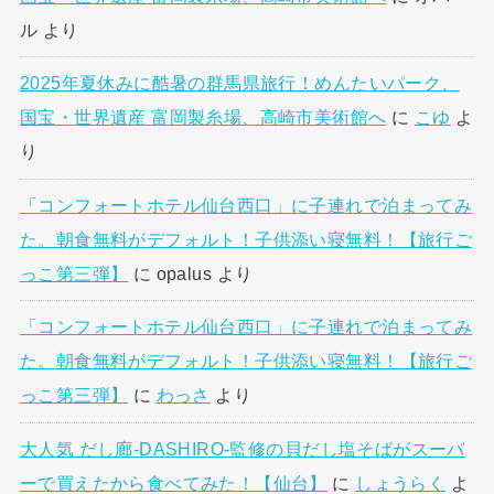
ル
より
2025年夏休みに酷暑の群馬県旅行！めんたいパーク、
国宝・世界遺産 富岡製糸場、高崎市美術館へ
に
こゆ
よ
り
「コンフォートホテル仙台西口」に子連れで泊まってみ
た。朝食無料がデフォルト！子供添い寝無料！【旅行ご
っこ第三弾】
に
opalus
より
「コンフォートホテル仙台西口」に子連れで泊まってみ
た。朝食無料がデフォルト！子供添い寝無料！【旅行ご
っこ第三弾】
に
わっさ
より
大人気 だし廊-DASHIRO-監修の貝だし塩そばがスーパ
ーで買えたから食べてみた！【仙台】
に
しょうらく
よ