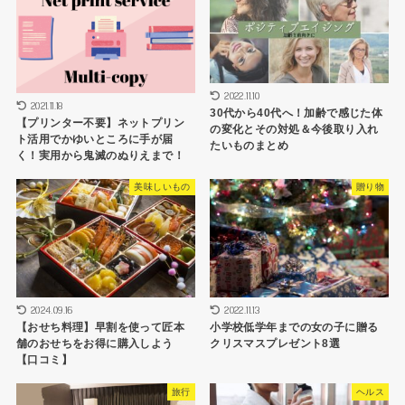
2022.11.10
2021.11.18
30代から40代へ！加齢で感じた体
【プリンター不要】ネットプリン
の変化とその対処＆今後取り入れ
ト活用でかゆいところに手が届
たいものまとめ
く！実用から鬼滅のぬりえまで！
美味しいもの
贈り物
2024.09.16
2022.11.13
【おせち料理】早割を使って匠本
小学校低学年までの女の子に贈る
舗のおせちをお得に購入しよう
クリスマスプレゼント8選
【口コミ】
旅行
ヘルス