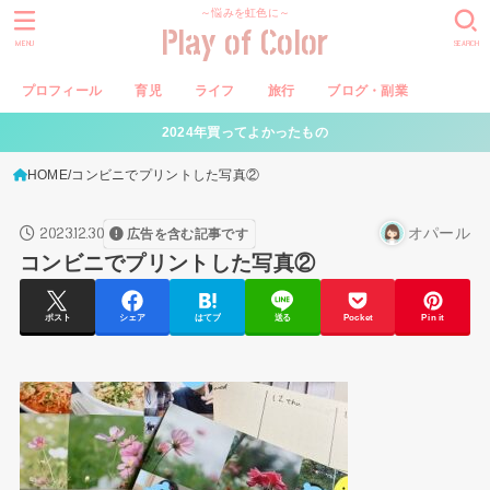
～悩みを虹色に～
Play of Color
MENU
SEARCH
プロフィール
育児
ライフ
旅行
ブログ・副業
2024年買ってよかったもの
HOME
コンビニでプリントした写真②
2023.12.30
オパール
広告を含む記事です
コンビニでプリントした写真②
ポスト
シェア
はてブ
送る
Pocket
Pin it