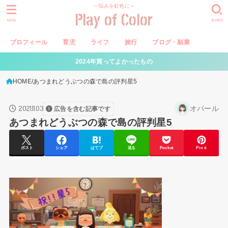
～悩みを虹色に～
Play of Color
MENU
SEARCH
プロフィール
育児
ライフ
旅行
ブログ・副業
2024年買ってよかったもの
HOME
あつまれどうぶつの森で島の評判星5
2021.11.03
オパール
広告を含む記事です
あつまれどうぶつの森で島の評判星5
ポスト
シェア
はてブ
送る
Pocket
Pin it