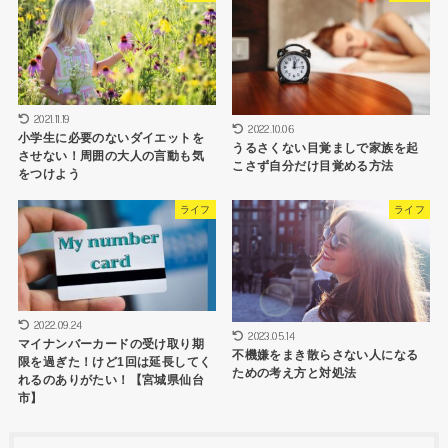
2021.11.19
2022.10.06
小学生に必要のないダイエットを
うるさくない目覚ましで家族を起
させない！周囲の大人の言動も気
こさず自分だけ目覚める方法
をつけよう
ライフ
ライフ
2022.09.24
2023.05.14
マイナンバーカードの受け取り期
不機嫌をまき散らさない人になる
限を過ぎた！けど1回は延長してく
ための考え方と対処法
れるのありがたい！【宮城県仙台
市】