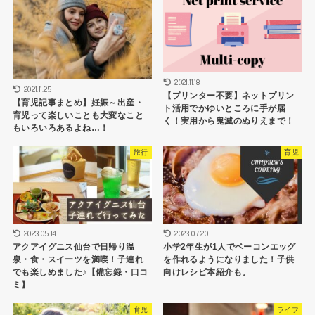
2021.11.18
2021.11.25
【プリンター不要】ネットプリン
【育児記事まとめ】妊娠～出産・
ト活用でかゆいところに手が届
育児って楽しいことも大変なこと
く！実用から鬼滅のぬりえまで！
もいろいろあるよね…！
旅行
育児
2023.05.14
2023.07.20
アクアイグニス仙台で日帰り温
小学2年生が1人でベーコンエッグ
泉・食・スイーツを満喫！子連れ
を作れるようになりました！子供
でも楽しめました♪【備忘録・口コ
向けレシピ本紹介も。
ミ】
育児
ライフ