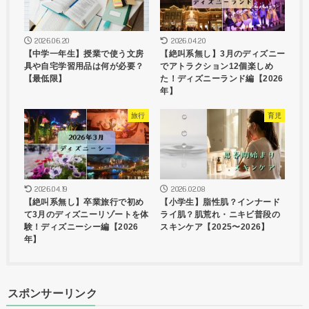
2026.06.20
2026.04.20
【中学一年生】授業で使う文房
【絶叫系無し】3月のディズニー
具や自宅学習用品は何が必要？
でアトラクション12個楽しめ
【最低限】
た！ディズニーランド編【2026
年】
旅行
育児
2026.04.19
2026.02.08
【絶叫系無し】卒業旅行で初め
【小学生】脂性肌？インナード
て3月のディズニーリゾートを体
ライ肌？肌荒れ・ニキビ普段の
験！ディズニーシー編【2026
スキンケア【2025〜2026】
年】
スポンサーリンク