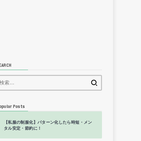
EARCH
検
索:
opular Posts
【私服の制服化】パターン化したら時短・メン
タル安定・節約に！