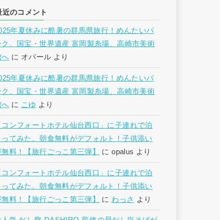
最近のコメント
2025年夏休みに酷暑の群馬県旅行！めんたいパ
ーク、国宝・世界遺産 富岡製糸場、高崎市美術
館へ
に
オパール
より
2025年夏休みに酷暑の群馬県旅行！めんたいパ
ーク、国宝・世界遺産 富岡製糸場、高崎市美術
館へ
に
こゆ
より
「コンフォートホテル仙台西口」に子連れで泊
まってみた。朝食無料がデフォルト！子供添い
寝無料！【旅行ごっこ第三弾】
に
opalus
より
「コンフォートホテル仙台西口」に子連れで泊
まってみた。朝食無料がデフォルト！子供添い
寝無料！【旅行ごっこ第三弾】
に
わっさ
より