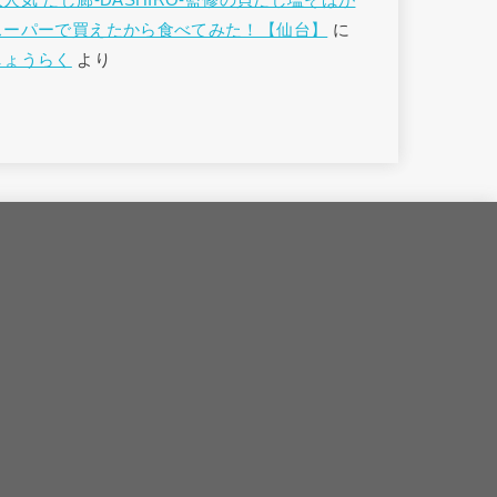
大人気 だし廊-DASHIRO-監修の貝だし塩そばが
スーパーで買えたから食べてみた！【仙台】
に
しょうらく
より